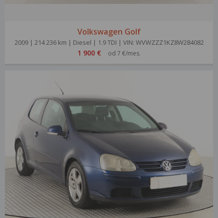
Volkswagen Golf
2009 | 214 236 km | Diesel | 1.9 TDI | VIN: WVWZZZ1KZ8W284082
1 900 €
od 7 €/mes.