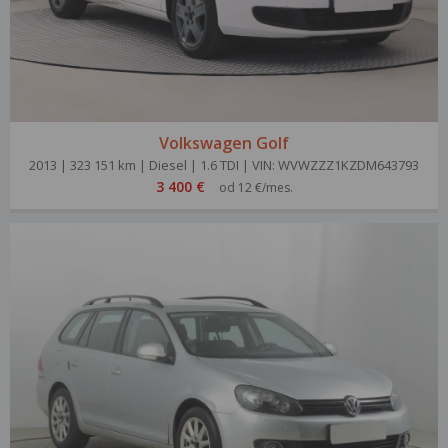
Volkswagen Golf
2013 | 323 151 km | Diesel | 1.6 TDI | VIN: WVWZZZ1KZDM643793
3 400 €
od 12 €/mes.