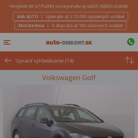
Nevybrali ste si? Pozrite sa na ponuku aj našich ďalších značiek:
AAA AUTO
Vyberajte až z 15 000 ojazdených vozidiel
Mototechna
K dispozícii až 500 zánovných vozidiel
Od
najvyšše
Upraviť vyhľadávanie (14)
ceny
Volkswagen Golf