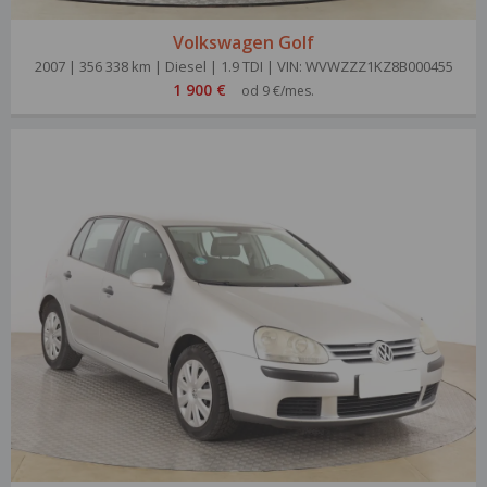
Volkswagen Golf
2007 | 356 338 km | Diesel | 1.9 TDI | VIN: WVWZZZ1KZ8B000455
1 900 €
od 9 €/mes.