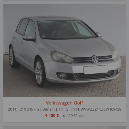
Volkswagen Golf
2011 | 210 346 km | Benzín | 1.4 TSI | VIN: WVWZZZ1KZCW109429
4 400 €
od 20 €/mes.