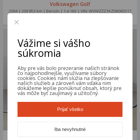
Volkswagen Golf
2004 | 209 853 km | Benzín | 1.4 16V | VIN: WVWZZZ1KZ5B065517
1 700 €
od 9 €/mes.
Vážime si vášho
súkromia
Aby pre vás bolo prezeranie našich stránok
čo najpohodlnejšie, využívame súbory
cookies. Cookies nám slúžia na zlepšovanie
našich služieb a zároveň vám vďaka nim
dokážeme lepšie ponúknuť obsah, ktorý pre
vás môže byť zaujímavý a užitočný.
Prijať všetko
Iba nevyhnutné
Volkswagen Golf