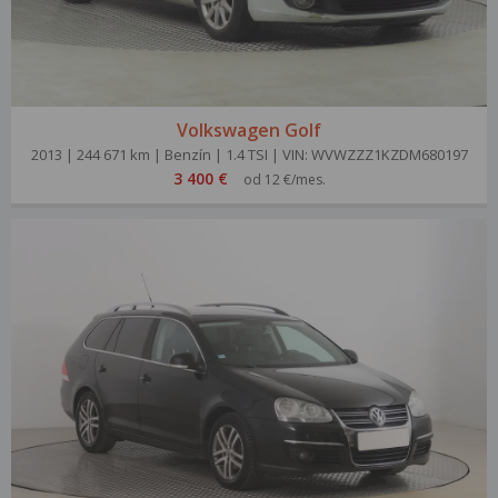
Volkswagen Golf
2013 | 244 671 km | Benzín | 1.4 TSI | VIN: WVWZZZ1KZDM680197
3 400 €
od 12 €/mes.