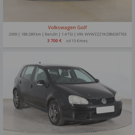
Volkswagen Golf
2009 | 188 289 km | Benzín | 1.4 TSI | VIN: WVWZZZ1KZ8M287763
3 700 €
od 15 €/mes.