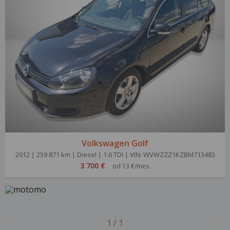
Volkswagen Golf
2012 | 259 871 km | Diesel | 1.6 TDI | VIN: WVWZZZ1KZBM713483
3 700 €
od 13 €/mes.
1 / 1