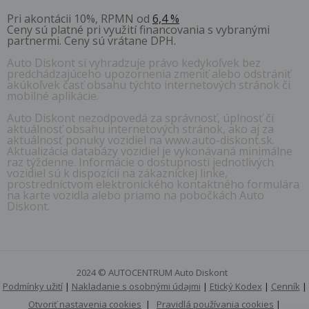
Pri akontácii 10%, RPMN od
6,4 %
Ceny sú platné pri využití financovania s vybranými
partnermi. Ceny sú vrátane DPH.
Auto Diskont si vyhradzuje právo kedykoľvek bez
predchádzajúceho upozornenia zmeniť alebo odstrániť
akúkoľvek časť obsahu týchto internetových stránok či
mobilné aplikácie.
Auto Diskont nezodpovedá za správnosť, úplnosť či
aktuálnosť obsahu internetových stránok, ako aj za
aktuálnosť ponuky vozidiel na www.auto-diskont.sk.
Aktualizácia databázy vozidiel je vykonávaná minimálne
raz týždenne. Informácie o dostupnosti jednotlivých
vozidiel sú k dispozícii na zákazníckej linke,
prostredníctvom elektronického kontaktného formulára
na karte vozidla alebo priamo na pobočkách Auto
Diskont.
2024 © AUTOCENTRUM Auto Diskont
Podmínky užití
|
Nakladanie s osobnými údajmi
|
Etický Kodex
|
Cenník
|
Otvoriť nastavenia cookies
|
Pravidlá používania cookies
|