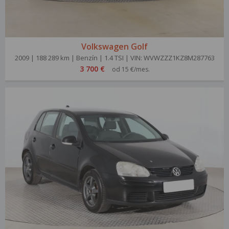
Volkswagen Golf
2009 | 188 289 km | Benzín | 1.4 TSI | VIN: WVWZZZ1KZ8M287763
3 700 €
od 15 €/mes.