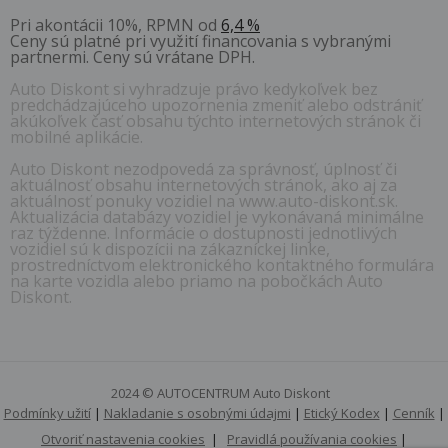
Pri akontácii 10%, RPMN od
6,4 %
Ceny sú platné pri využití financovania s vybranými
partnermi. Ceny sú vrátane DPH.
Auto Diskont si vyhradzuje právo kedykoľvek bez
predchádzajúceho upozornenia zmeniť alebo odstrániť
akúkoľvek časť obsahu týchto internetových stránok či
mobilné aplikácie.
Auto Diskont nezodpovedá za správnosť, úplnosť či
aktuálnosť obsahu internetových stránok, ako aj za
aktuálnosť ponuky vozidiel na www.auto-diskont.sk.
Aktualizácia databázy vozidiel je vykonávaná minimálne
raz týždenne. Informácie o dostupnosti jednotlivých
vozidiel sú k dispozícii na zákazníckej linke,
prostredníctvom elektronického kontaktného formulára
na karte vozidla alebo priamo na pobočkách Auto
Diskont.
2024 © AUTOCENTRUM Auto Diskont
Podmínky užití
|
Nakladanie s osobnými údajmi
|
Etický Kodex
|
Cenník
|
Otvoriť nastavenia cookies
|
Pravidlá používania cookies
|