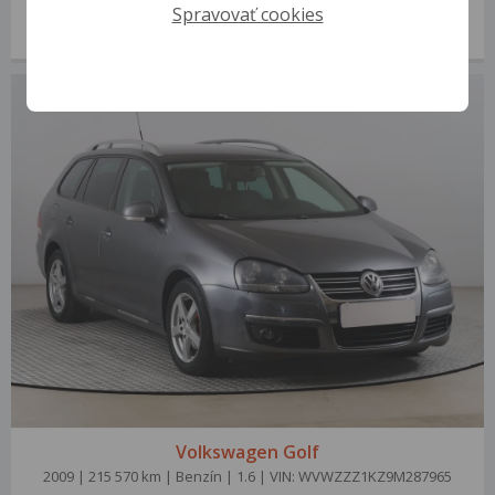
2011 | 291 111 km | Benzín | 1.2 TSI | VIN: WVWZZZ1KZCM629148
Spravovať cookies
2 500 €
od 10 €/mes.
Volkswagen Golf
2009 | 215 570 km | Benzín | 1.6 | VIN: WVWZZZ1KZ9M287965