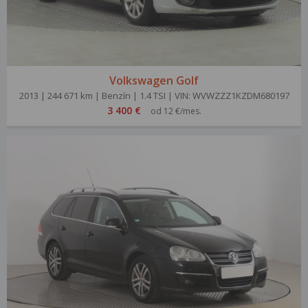
Volkswagen Golf
2013 | 244 671 km | Benzín | 1.4 TSI | VIN: WVWZZZ1KZDM680197
3 400 €
od 12 €/mes.