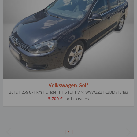
Volkswagen Golf
2012 | 259 871 km | Diesel | 1.6 TDI | VIN: WVWZZZ1KZBM713483
3 700 €
od 13 €/mes.
1 / 1