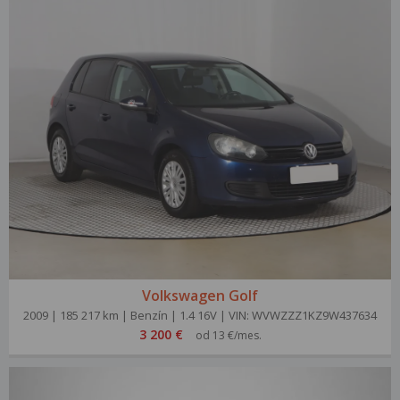
Volkswagen Golf
2009 | 185 217 km | Benzín | 1.4 16V | VIN: WVWZZZ1KZ9W437634
3 200 €
od 13 €/mes.