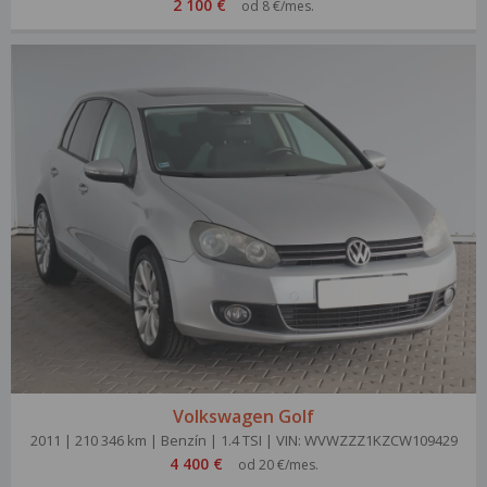
2 100 €
od 8 €/mes.
Volkswagen Golf
2011 | 210 346 km | Benzín | 1.4 TSI | VIN: WVWZZZ1KZCW109429
4 400 €
od 20 €/mes.