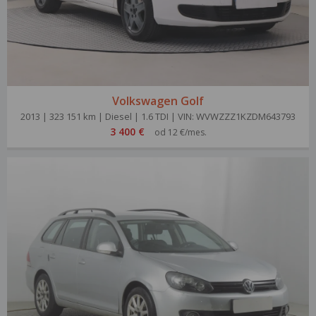
Volkswagen Golf
2013 | 323 151 km | Diesel | 1.6 TDI | VIN: WVWZZZ1KZDM643793
3 400 €
od 12 €/mes.