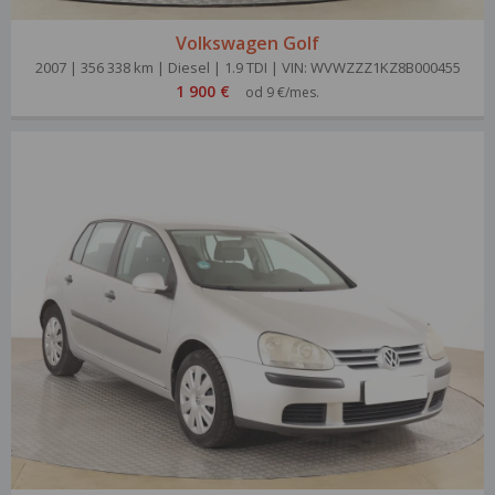
Volkswagen Golf
2007 | 356 338 km | Diesel | 1.9 TDI | VIN: WVWZZZ1KZ8B000455
1 900 €
od 9 €/mes.