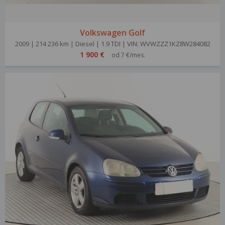
Volkswagen Golf
2009 | 214 236 km | Diesel | 1.9 TDI | VIN: WVWZZZ1KZ8W284082
1 900 €
od 7 €/mes.