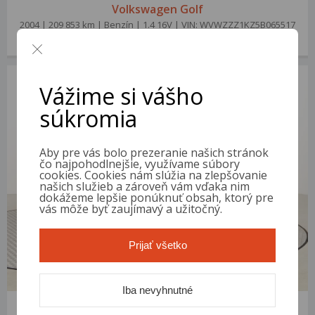
Volkswagen Golf
2004 | 209 853 km | Benzín | 1.4 16V | VIN: WVWZZZ1KZ5B065517
1 700 €
od 9 €/mes.
Vážime si vášho
súkromia
Aby pre vás bolo prezeranie našich stránok
čo najpohodlnejšie, využívame súbory
cookies. Cookies nám slúžia na zlepšovanie
našich služieb a zároveň vám vďaka nim
dokážeme lepšie ponúknuť obsah, ktorý pre
vás môže byť zaujímavý a užitočný.
Prijať všetko
Iba nevyhnutné
Volkswagen Golf