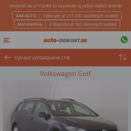
Nevybrali ste si? Pozrite sa na ponuku aj našich ďalších značiek:
AAA AUTO
Vyberajte až z 15 000 ojazdených vozidiel
Mototechna
K dispozícii až 500 zánovných vozidiel
Od
najvyšše
Upraviť vyhľadávanie (14)
ceny
Volkswagen Golf