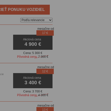
IEŤ PONUKU VOZIDIEL
mesačne od
17 €
Akciová cena
dačiek,
4 900 €
Cena:
5 300 €
Pôvodná cena:
7 300 €
mesačne od
12 €
cie
Akciová cena
3 400 €
Cena:
3 700 €
Pôvodná cena:
4 300 €
mesačne od
13 €