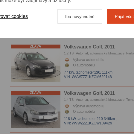
ás môže byť zaujímavý a užitočný.
ZĽAVA
Volkswagen Golf, 2004
1.4 16V, Klíma
Výbava automobilu
ovať cookies
Iba nevyhnutné
Prijať vše
O automobilu
55 kW,
tachometer:209 853km
,
VIN: WVWZZZ1KZ5B065517
ZĽAVA
Volkswagen Golf, 2011
1.2 TSI, Automat, automatická klimatizace, Park
senzory
Výbava automobilu
O automobilu
77 kW,
tachometer:291 111km
,
VIN: WVWZZZ1KZCM629148
ZĽAVA
Volkswagen Golf, 2011
1.4 TSI, Automat, automatická klimatizace, Tem
El.okna, Parkovacie senzory
Výbava automobilu
O automobilu
118 kW,
tachometer:210 346km
,
VIN: WVWZZZ1KZCW109429