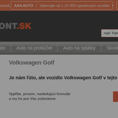
načiek:
AAA AUTO
Vyberajte až z 15 000 ojazdených vozidiel
např. Fabi
uto
Auto na protiúčet
Auto na splátky
Skvel
Volkswagen Golf
Je nám ľúto, ale vozidlo Volkswagen Golf v tejt
Vyplňte, prosím, nasledujúci formulár
a my ho pre Vás zoženieme.