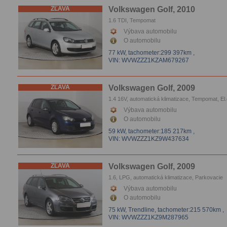
ZĽAVA
Volkswagen Golf, 2010
1.6 TDI, Tempomat
Výbava automobilu
O automobilu
77 kW,
tachometer:299 397km
,
VIN: WVWZZZ1KZAM679267
ZĽAVA
Volkswagen Golf, 2009
1.4 16V, automatická klimatizace, Tempomat, El
Výbava automobilu
O automobilu
59 kW,
tachometer:185 217km
,
VIN: WVWZZZ1KZ9W437634
ZĽAVA
Volkswagen Golf, 2009
1.6, LPG, automatická klimatizace, Parkovacie
senzory
Výbava automobilu
O automobilu
75 kW, Trendline,
tachometer:215 570km
,
VIN: WVWZZZ1KZ9M287965