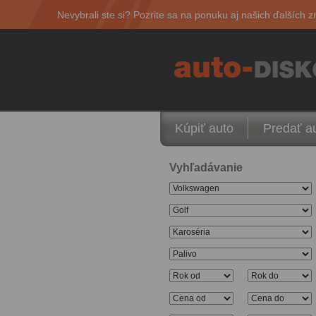
Nevybrali ste si? Pozrite sa na ponuku aj našich ďalších z
Kúpiť auto
Predať a
Vyhľadávanie