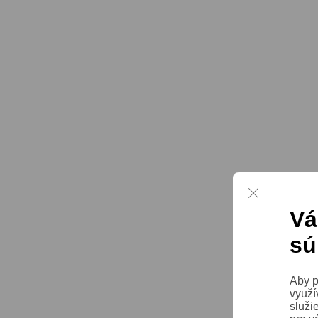
Vá
sú
Aby p
využí
služi