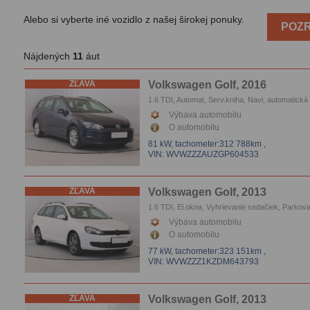
Alebo si vyberte iné vozidlo z našej širokej ponuky.
POZR
Nájdených
11
áut
ZĽAVA
Volkswagen Golf, 2016
1.6 TDI, Automat, Serv.kniha, Navi, automatická
klimatizace, Tempomat, El.okna, Vyhrievanie se
Výbava automobilu
Parkovacie senzory
O automobilu
81 kW,
tachometer:312 788km
,
VIN: WVWZZZAUZGP604533
ZĽAVA
Volkswagen Golf, 2013
1.6 TDI, El.okna, Vyhrievanie sedačiek, Parkova
kamera
Výbava automobilu
O automobilu
77 kW,
tachometer:323 151km
,
VIN: WVWZZZ1KZDM643793
ZĽAVA
Volkswagen Golf, 2013