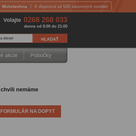
Mototechna
K dispozícii až 500 zánovných vozidiel
0268 268 033
Volajte
denne od 8:00 do 21:00
a diesel
é akcie
Pobočky
o chvíli nemáme
FORMULÁR NA DOPYT