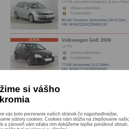
1.4 TSI, automatická klimatizace, El.okna, Park
senzory
Výbava automobilu
O automobilu
90 kW, Trendline,
tachometer:244 671km
,
VIN: WVWZZZ1KZDM680197
ZĽAVA
Volkswagen Golf, 2009
1.9 TDI
Výbava automobilu
O automobilu
77 kW,
tachometer:214 236km
,
VIN: WVWZZZ1KZ8W284082
ZĽAVA
Volkswagen Golf, 2007
žime si vášho
1.9 TDI
kromia
Výbava automobilu
O automobilu
66 kW,
tachometer:356 338km
,
re vás bolo prezeranie našich stránok čo najpohodlnejšie,
VIN: WVWZZZ1KZ8B000455
vame súbory cookies. Cookies nám slúžia na zlepšovanie naši
eb a zároveň vám vďaka nim dokážeme lepšie ponúknuť obsah, 