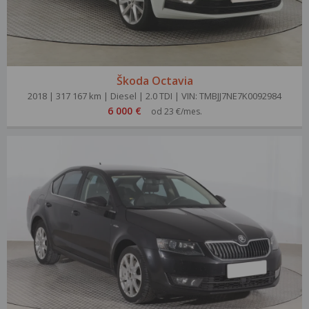
Škoda Octavia
2018 | 317 167 km | Diesel | 2.0 TDI | VIN: TMBJJ7NE7K0092984
6 000 €
od 23 €/mes.