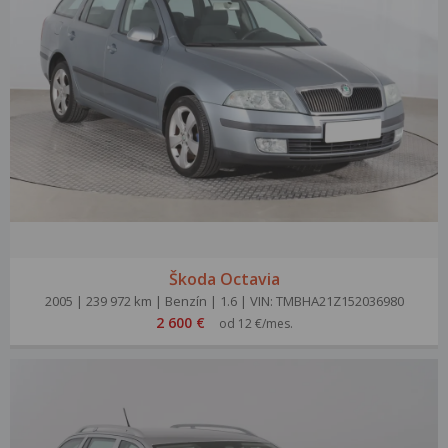
Škoda Octavia
2005 | 239 972 km | Benzín | 1.6 | VIN: TMBHA21Z152036980
2 600 €
od 12 €/mes.