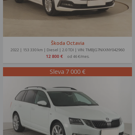
Škoda Octavia
2022 | 153 330 km | Diesel | 2.0 TDI | VIN: TMBJG7NXXNY042960
12 800 €
od 46 €/mes.
Sleva 7 000 €