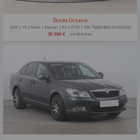
Škoda Octavia
2025 | 15 276 km | Benzín | RS 2.0 TSI | VIN: TMBJV8NX1SY093593
30 000 €
od 96 €/mes.