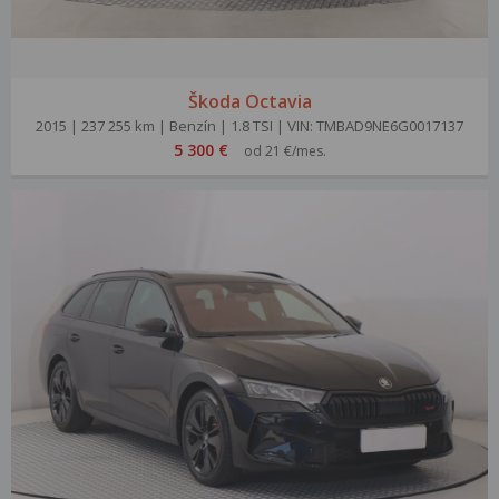
Škoda Octavia
2015 | 237 255 km | Benzín | 1.8 TSI | VIN: TMBAD9NE6G0017137
5 300 €
od 21 €/mes.