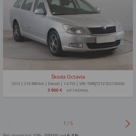
Škoda Octavia
2013 | 216 980 km | Diesel | 1.6 TDI | VIN: TMBJT21Z1D2136300
3 900 €
od 14 €/mes.
1 / 5
Pri akontácii 10%, RPMN od
6,4 %