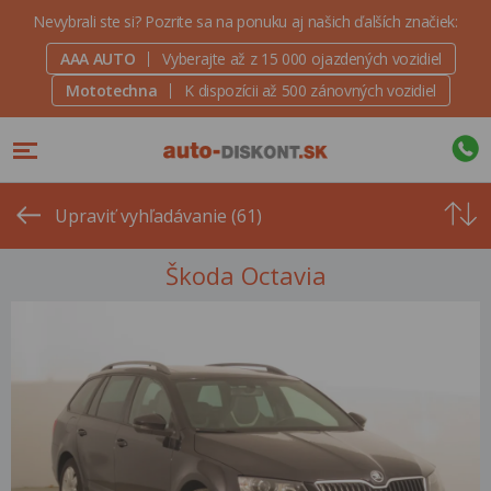
Nevybrali ste si? Pozrite sa na ponuku aj našich ďalších značiek:
AAA AUTO
Vyberajte až z 15 000 ojazdených vozidiel
Mototechna
K dispozícii až 500 zánovných vozidiel
Od
najvyšše
Upraviť vyhľadávanie (61)
ceny
Škoda Octavia