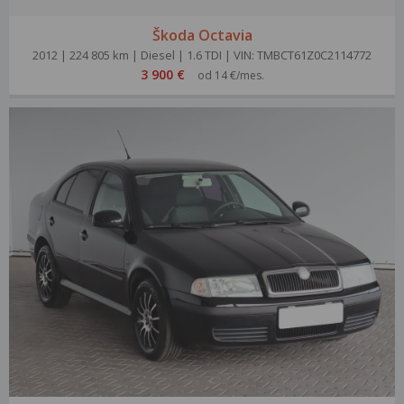
Škoda Octavia
2012 | 224 805 km | Diesel | 1.6 TDI | VIN: TMBCT61Z0C2114772
3 900 €
od 14 €/mes.