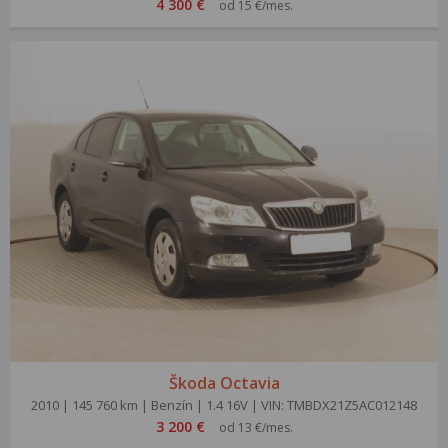
4 300 €
od 15 €/mes.
Škoda Octavia
2010 | 145 760 km | Benzín | 1.4 16V | VIN: TMBDX21Z5AC012148
3 200 €
od 13 €/mes.