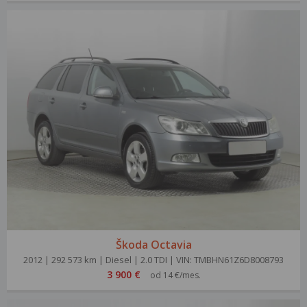
Škoda Octavia
2012 | 292 573 km | Diesel | 2.0 TDI | VIN: TMBHN61Z6D8008793
3 900 €
od 14 €/mes.