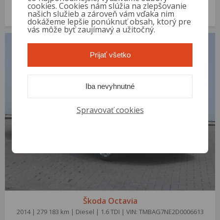
2013 | 371 302 km | Diesel | 2.0 TDI | VIN: TMBJJ7NE6E0116728
cookies. Cookies nám slúžia na zlepšovanie
našich služieb a zároveň vám vďaka nim
2 800 €
od 10 €/mes.
dokážeme lepšie ponúknuť obsah, ktorý pre
vás môže byť zaujímavý a užitočný.
Prijať všetko
Iba nevyhnutné
Spravovať cookies
Škoda Octavia
2014 | 279 183 km | Diesel | 1.6 TDI | VIN: TMBAG7NE2D0006613