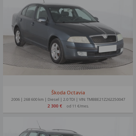
Škoda Octavia
2006 | 268 600 km | Diesel | 2.0 TDI | VIN: TMBBE21Z262250047
2 300 €
od 11 €/mes.