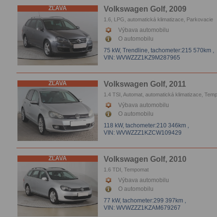
ZĽAVA
Volkswagen Golf, 2009
1.6, LPG, automatická klimatizace, Parkovacie
senzory
Výbava automobilu
O automobilu
75 kW, Trendline,
tachometer:215 570km
,
VIN: WVWZZZ1KZ9M287965
ZĽAVA
Volkswagen Golf, 2011
1.4 TSI, Automat, automatická klimatizace, Tem
El.okna, Parkovacie senzory
Výbava automobilu
O automobilu
118 kW,
tachometer:210 346km
,
VIN: WVWZZZ1KZCW109429
ZĽAVA
Volkswagen Golf, 2010
1.6 TDI, Tempomat
Výbava automobilu
O automobilu
77 kW,
tachometer:299 397km
,
VIN: WVWZZZ1KZAM679267