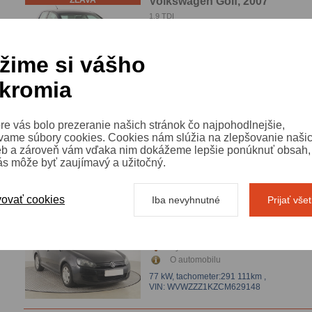
ZĽAVA
Volkswagen Golf, 2007
1.9 TDI
Výbava automobilu
O automobilu
žime si vášho
66 kW,
tachometer:356 338km
,
VIN: WVWZZZ1KZ8B000455
kromia
ZĽAVA
Volkswagen Golf, 2004
re vás bolo prezeranie našich stránok čo najpohodlnejšie,
1.4 16V, Klíma
vame súbory cookies. Cookies nám slúžia na zlepšovanie naši
Výbava automobilu
eb a zároveň vám vďaka nim dokážeme lepšie ponúknuť obsah, 
O automobilu
ás môže byť zaujímavý a užitočný.
55 kW,
tachometer:209 853km
,
VIN: WVWZZZ1KZ5B065517
ovať cookies
Iba nevyhnutné
Prijať vše
ZĽAVA
Volkswagen Golf, 2011
1.2 TSI, Automat, automatická klimatizace, Park
senzory
Výbava automobilu
O automobilu
77 kW,
tachometer:291 111km
,
VIN: WVWZZZ1KZCM629148