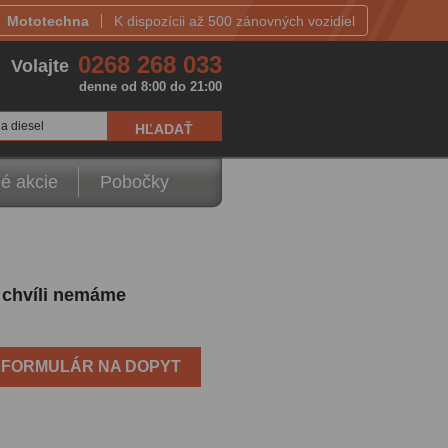
Mototechna
K dispozícii až 500 zánovných vozidiel
0268 268 033
Volajte
denne od 8:00 do 21:00
a diesel
é akcie
Pobočky
o chvíli nemáme
FORMULÁR NA DOPYT