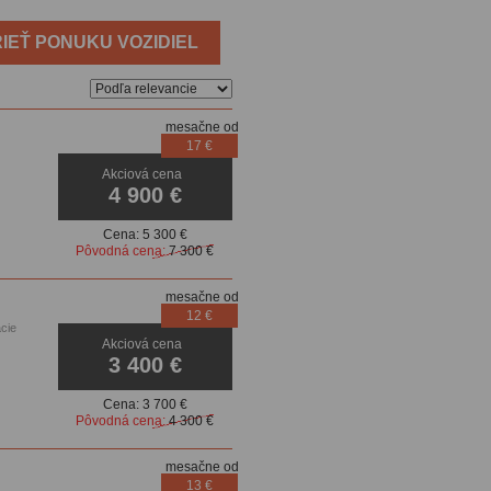
IEŤ PONUKU VOZIDIEL
mesačne od
17 €
Akciová cena
dačiek,
4 900 €
Cena:
5 300 €
Pôvodná cena:
7 300 €
mesačne od
12 €
cie
Akciová cena
3 400 €
Cena:
3 700 €
Pôvodná cena:
4 300 €
mesačne od
13 €