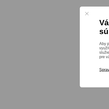
Vá
sú
Aby p
využí
služi
pre v
Sprav