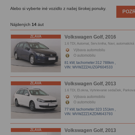
Alebo si vyberte iné vozidlo z našej širokej ponuky.
POZR
Nájdených
14
áut
ZĽAVA
Volkswagen Golf, 2016
1.6 TDI, Automat, Serv.kniha, Navi, automatická
klimatizace, Tempomat, El.okna, Vyhrievanie se
Výbava automobilu
Parkovacie senzory
O automobilu
81 kW,
tachometer:312 788km
,
VIN: WVWZZZAUZGP604533
ZĽAVA
Volkswagen Golf, 2013
1.6 TDI, El.okna, Vyhrievanie sedačiek, Parkova
kamera
Výbava automobilu
O automobilu
77 kW,
tachometer:323 151km
,
VIN: WVWZZZ1KZDM643793
ZĽAVA
Volkswagen Golf, 2013