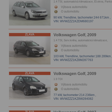
1.4 TSI, automatická klimatizace, El.okna, Park
senzory
Výbava automobilu
O automobilu
90 kW, Trendline,
tachometer:244 671km
,
VIN: WVWZZZ1KZDM680197
ZĽAVA
Volkswagen Golf, 2009
1.4 TSI, Serv.kniha, automatická klimatizace,
Tempomat, El.okna, Vyhrievanie sedačiek
Výbava automobilu
O automobilu
103 kW, Trendline,
tachometer:188 289km
VIN: WVWZZZ1KZ8M287763
ZĽAVA
Volkswagen Golf, 2009
1.9 TDI
Výbava automobilu
O automobilu
77 kW,
tachometer:214 236km
,
VIN: WVWZZZ1KZ8W284082