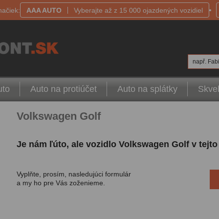
načiek:
AAA AUTO
Vyberajte až z 15 000 ojazdených vozidiel
např. Fabi
uto
Auto na protiúčet
Auto na splátky
Skvel
Volkswagen Golf
Je nám ľúto, ale vozidlo Volkswagen Golf v tejt
Vyplňte, prosím, nasledujúci formulár
a my ho pre Vás zoženieme.