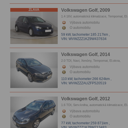
ZĽAVA
Volkswagen Golf, 2009
1.4 16V, automatická klimatizace, Tempomat, El
Výbava automobilu
O automobilu
59 kW,
tachometer:185 217km
,
VIN: WVWZZZ1KZ9W437634
Volkswagen Golf, 2014
2.0 TDI, Navi, Xenóny, Tempomat, El.okna,
Vyhrievanie sedačiek, Parkovacie senzory
Výbava automobilu
O automobilu
110 kW,
tachometer:266 624km
,
VIN: WVWZZZAUZFP520519
Volkswagen Golf, 2012
1.6 TDI, Serv.kniha, automatická klimatizace, El
Vyhrievanie sedačiek, Parkovacie senzory
Výbava automobilu
O automobilu
77 kW,
tachometer:259 871km
,
VIN: WVWZZZ1KZBM713483