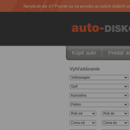
Nevybrali ste si? Pozrite sa na ponuku aj našich ďalších z
Kúpiť auto
Predať a
Vyhľadávanie