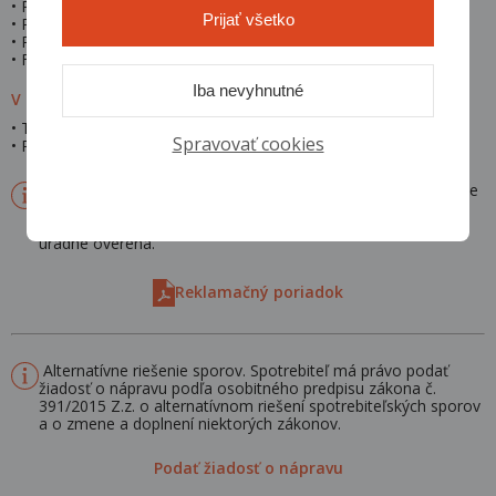
• Protokol o skúšobnej jazde a prevzatí vozidla
Prijať všetko
• Pokiaľ uplatňujete Carlife, tak zmluvu na Carlife
• Prípadne správu servisu, kde je špecifikovaná vadana vozidle
• Fyzicky pristaviť vozidlo
Iba nevyhnutné
V prípade administratívnych závad v TP ešte
• Technický preukaz
Spravovať cookies
• Protokol o Evidenčnej kontrole
Reklamovať musí vždy majiteľ, ktorý vozidlo zakúpil, prípadne
akákoľvek iná osoba, ktorá je týmto majiteľom
splnomocnená a môže sa preukázať plnou mocou, ktorá je
úradne overená.
Reklamačný poriadok
Alternatívne riešenie sporov. Spotrebiteľ má právo podať
žiadosť o nápravu podľa osobitného predpisu zákona č.
391/2015 Z.z. o alternatívnom riešení spotrebiteľských sporov
a o zmene a doplnení niektorých zákonov.
Podať žiadosť o nápravu