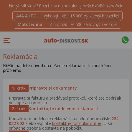
Nevybrali ste si? Pozrite sa na ponuku aj našich ďalších značiek:
AAA AUTO
Vyberajte až z 15 000 ojazdených vozidiel
Mototechna
K dispozícii až 500 zánovných vozidiel
Reklamácia
Nižšie nájdete návod na riešenie reklamácie technického
problému
1. krok
Pripravte si dokumenty
Pripravte si faktúru a predávací protokol, ktoré ste obdržali
pri kúpe automobilu.
2. krok
Kontaktujte oddelenie reklamácií
Kontaktujte oddelenie reklamácií na telefónnom čísle
284
022 002
alebo vyplňte
kontaktný formulár online
, či sa
prípadne osobne dostavte na pobočku.