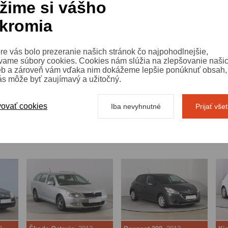
žime si vášho
astnosťami aj technickým stavom
kromia
anikom
ho automechanika. Radi vám vozidlo
dvíhacie rampe.
re vás bolo prezeranie našich stránok čo najpohodlnejšie,
vame súbory cookies. Cookies nám slúžia na zlepšovanie naši
eb a zároveň vám vďaka nim dokážeme lepšie ponúknuť obsah, 
Volajt
 vozidiel
ás môže byť zaujímavý a užitočný.
denne od
ovať cookies
Iba nevyhnutné
Prijať vše