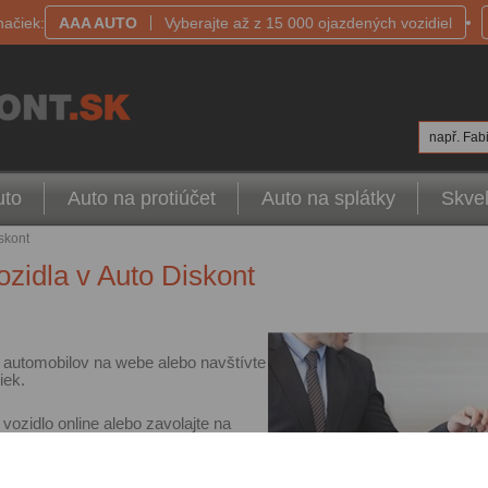
načiek:
AAA AUTO
Vyberajte až z 15 000 ojazdených vozidiel
např. Fabi
uto
Auto na protiúčet
Auto na splátky
Skvel
skont
ozidla v Auto Diskont
u automobilov na webe alebo navštívte
iek.
vozidlo online alebo zavolajte na
.
skúšobnej jazde
točne dlhá, aby ste sa mohli