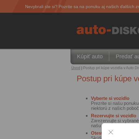
Nevybrali ste si? Pozrite sa na ponuku aj našich ďalších z
Kúpiť auto
Predať a
Úvod
|
Postup pri kúpe vozidla v Auto Di
Postup pri kúpe v
Vyberte si vozidlo
Prezrite si našu ponuk
niektorú z našich poboč
Rezervujte si vozidlo
Zarezervujte si vybrané 
našu linku 0268 268 033
Otestujte vozidlo pri 
Skúšobná jazda je dosta