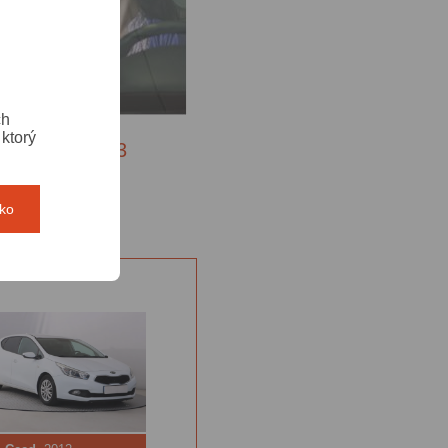
ch
ktorý
e 0268 268 033
 8:00 do 21:00
tko