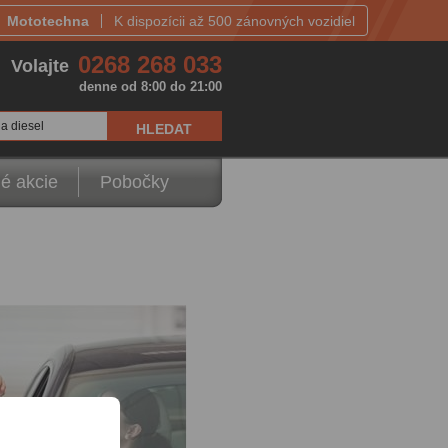
Mototechna
K dispozícii až 500 zánovných vozidiel
0268 268 033
Volajte
denne od 8:00 do 21:00
a diesel
é akcie
Pobočky