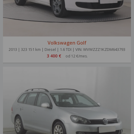
Volkswagen Golf
2013 | 323 151 km | Diesel | 1.6 TDI | VIN: WVWZZZ1KZDM643793
3 400 €
od 12 €/mes.