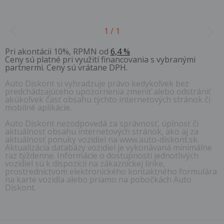
1 / 1
Pri akontácii 10%, RPMN od
6,4 %
Ceny sú platné pri využití financovania s vybranými
partnermi. Ceny sú vrátane DPH.
Auto Diskont si vyhradzuje právo kedykoľvek bez
predchádzajúceho upozornenia zmeniť alebo odstrániť
akúkoľvek časť obsahu týchto internetových stránok či
mobilné aplikácie.
Auto Diskont nezodpovedá za správnosť, úplnosť či
aktuálnosť obsahu internetových stránok, ako aj za
aktuálnosť ponuky vozidiel na www.auto-diskont.sk.
Aktualizácia databázy vozidiel je vykonávaná minimálne
raz týždenne. Informácie o dostupnosti jednotlivých
vozidiel sú k dispozícii na zákazníckej linke,
prostredníctvom elektronického kontaktného formulára
na karte vozidla alebo priamo na pobočkách Auto
Diskont.