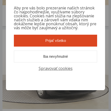
Aby pre vás bolo prezeranie našich stránok
Volkswagen Golf
čo najpohodlnejšie, využívame súbory
2004 | 209 853 km | Benzín | 1.4 16V | VIN: WVWZZZ1KZ5B065517
cookies. Cookies nám slúžia na zlepšovanie
našich služieb a zároveň vám vďaka nim
1 700 €
od 9 €/mes.
dokážeme lepšie ponúknuť obsah, ktorý pre
vás môže byť zaujímavý a užitočný.
Prijať všetko
Iba nevyhnutné
Spravovať cookies