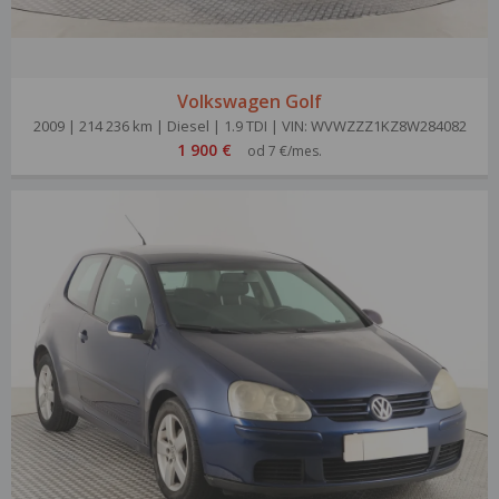
Volkswagen Golf
2009 | 214 236 km | Diesel | 1.9 TDI | VIN: WVWZZZ1KZ8W284082
1 900 €
od 7 €/mes.