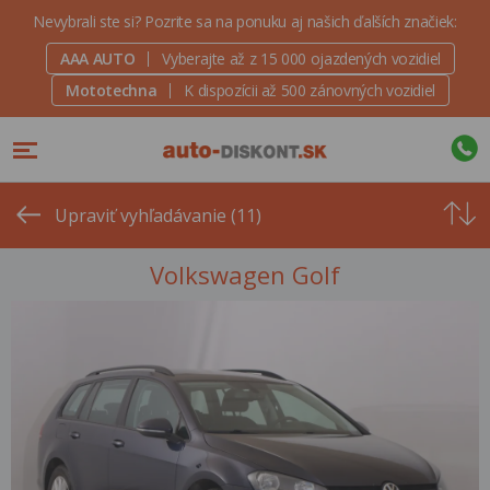
Nevybrali ste si? Pozrite sa na ponuku aj našich ďalších značiek:
AAA AUTO
Vyberajte až z 15 000 ojazdených vozidiel
Mototechna
K dispozícii až 500 zánovných vozidiel
Od
najvyšše
Upraviť vyhľadávanie (11)
ceny
Volkswagen Golf