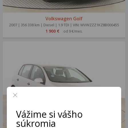
Volkswagen Golf
2007 | 356 338 km | Diesel | 1.9 TDI | VIN: WVWZZZ1KZ8B000455
1 900 €
od 9 €/mes.
Vážime si vášho
súkromia