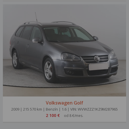
Volkswagen Golf
2009 | 215 570 km | Benzín | 1.6 | VIN: WVWZZZ1KZ9M287965
2 100 €
od 8 €/mes.