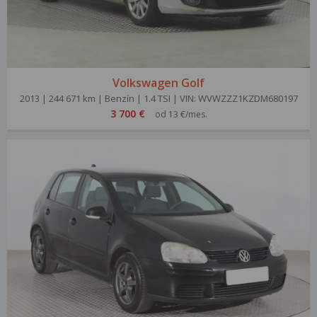
Volkswagen Golf
2013 | 244 671 km | Benzín | 1.4 TSI | VIN: WVWZZZ1KZDM680197
3 700 €
od 13 €/mes.