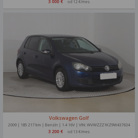
3 000 €
od 12 €/mes.
Volkswagen Golf
2009 | 185 217 km | Benzín | 1.4 16V | VIN: WVWZZZ1KZ9W437634
3 200 €
od 13 €/mes.