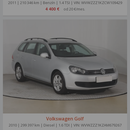
2011 | 210 346 km | Benzín | 1.4 TSI | VIN: WVWZZZ1KZCW109429
4 400 €
od 20 €/mes.
Volkswagen Golf
2010 | 299 397 km | Diesel | 1.6 TDI | VIN: WVWZZZ1KZAM679267