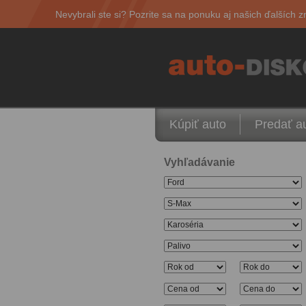
Nevybrali ste si? Pozrite sa na ponuku aj našich ďalších z
Kúpiť auto
Predať a
Vyhľadávanie