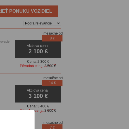
IEŤ PONUKU VOZIDIEL
mesačne od
8 €
kovacie
Akciová cena
2 100 €
Cena:
2 300 €
Pôvodná cena:
2 500 €
mesačne od
14 €
Akciová cena
3 100 €
Cena:
3 400 €
Pôvodná cena:
3 600 €
mesačne od
7 €