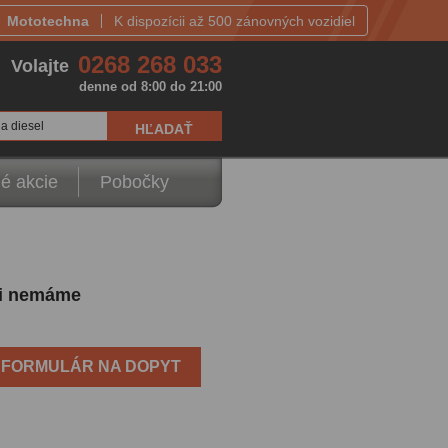
Mototechna
K dispozícii až 500 zánovných vozidiel
0268 268 033
Volajte
denne od 8:00 do 21:00
a diesel
é akcie
Pobočky
íli nemáme
FORMULÁR NA DOPYT