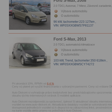
Ford S-Max, 2008
2.0 TDCi, Automat, 7 Miest, Závesné zariadenie,
automatická klimatizace, Parkovacie senzory, 
Výbava automobilu
O automobilu
96 kW,
tachometer:223 127km
,
VIN: WF0SXXGBWS7P81137
Ford S-Max, 2013
2.0 TDCi, automatická klimatizace
Výbava automobilu
O automobilu
103 kW, Trend,
tachometer:350 618km
,
VIN: WF0SXXGBWSCY74272
Pri akontácii 10%, RPMN od
6,4 %
Ceny sú platné pri využití financovania s vybranými partnermi. Ceny sú vrátane D
Auto Diskont si vyhradzuje právo kedykoľvek bez predchádzajúceho upozornenia 
obsahu týchto internetových stránok či mobilné aplikácie.
Auto Diskont nezodpovedá za správnosť, úplnosť či aktuálnosť obsahu internetový
vozidiel na www.auto-diskont.sk. Aktualizácia databázy vozidiel je vykonávaná min
dostupnosti jednotlivých vozidiel sú k dispozícii na zákazníckej linke, prostrední
na karte vozidla alebo priamo na pobočkách Auto Diskont.