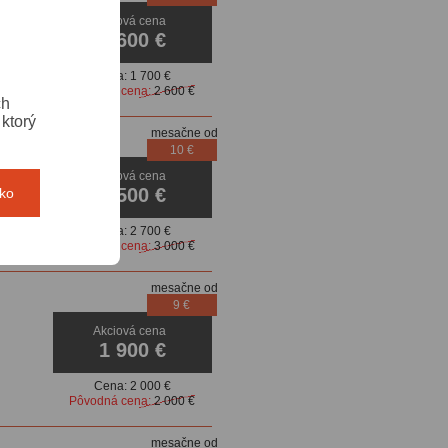
ie,
Akciová cena
1 600 €
Cena:
1 700 €
Pôvodná cena:
2 600 €
ch
ktorý
mesačne od
10 €
matická
Akciová cena
2 500 €
tko
Cena:
2 700 €
Pôvodná cena:
3 000 €
mesačne od
9 €
Akciová cena
1 900 €
Cena:
2 000 €
Pôvodná cena:
2 000 €
mesačne od