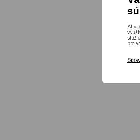
sú
Aby p
využí
služi
pre v
Sprav