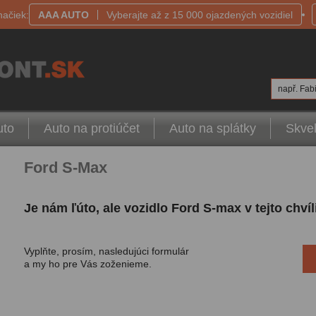
načiek:
AAA AUTO
Vyberajte až z 15 000 ojazdených vozidiel
např. Fabi
uto
Auto na protiúčet
Auto na splátky
Skvel
Ford S-Max
Je nám ľúto, ale vozidlo Ford S-max v tejto chv
Vyplňte, prosím, nasledujúci formulár
a my ho pre Vás zoženieme.