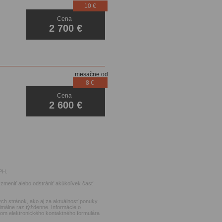
10 €
Cena
Xenóny
2 700 €
mesačne od
8 €
Cena
2 600 €
PH.
zmeniť alebo odstrániť akúkoľvek časť
ch stránok, ako aj za aktuálnosť ponuky
imálne raz týždenne. Informácie o
ctvom elektronického kontaktného formulára