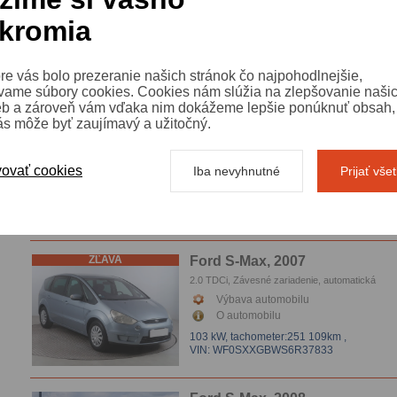
2.0 TDCi, 7 Miest, Serv.kniha, Závesné zariaden
automatická klimatizace
kromia
Výbava automobilu
O automobilu
103 kW, Trend,
tachometer:359 832km
,
re vás bolo prezeranie našich stránok čo najpohodlnejšie,
VIN: WF0SXXGBWS6P75717
vame súbory cookies. Cookies nám slúžia na zlepšovanie naši
eb a zároveň vám vďaka nim dokážeme lepšie ponúknuť obsah, 
ás môže byť zaujímavý a užitočný.
ZĽAVA
Ford S-Max, 2011
1.6 TDCi, Serv.kniha, Závesné zariadenie, auto
klimatizace, Parkovacie senzory, Koža
Výbava automobilu
ovať cookies
Iba nevyhnutné
Prijať vše
O automobilu
85 kW,
tachometer:292 172km
,
VIN: WF0SXXGBWSBD77021
ZĽAVA
Ford S-Max, 2007
2.0 TDCi, Závesné zariadenie, automatická
klimatizace, Parkovacie senzory
Výbava automobilu
O automobilu
103 kW,
tachometer:251 109km
,
VIN: WF0SXXGBWS6R37833