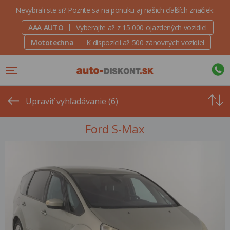
Nevybrali ste si? Pozrite sa na ponuku aj našich ďalších značiek:
AAA AUTO
Vyberajte až z 15 000 ojazdených vozidiel
Mototechna
K dispozícii až 500 zánovných vozidiel
Od
najvyšše
Upraviť vyhľadávanie (6)
ceny
Ford S-Max