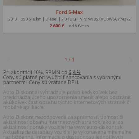
Ford S-Max
2013 | 350 618 km | Diesel | 2.0 TDCi | VIN: WF0SXXGBWSCY74272
2 600 €
od 8 €/mes.
1 / 1
Pri akontácii 10%, RPMN od
6,4 %
Ceny sú platné pri využití financovania s vybranými
partnermi. Ceny sú vrátane DPH.
Auto Diskont si vyhradzuje právo kedykoľvek bez
predchádzajúceho upozornenia zmeniť alebo odstrániť
akúkoľvek časť obsahu týchto internetových stránok či
mobilné aplikácie.
Auto Diskont nezodpovedá za správnosť, úplnosť či
aktuálnosť obsahu internetových stránok, ako aj za
aktuálnosť ponuky vozidiel na www.auto-diskont.sk.
Aktualizácia databázy vozidiel je vykonávaná minimálne
raz týždenne. Informácie o dostupnosti jednotlivých