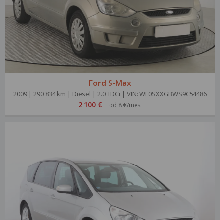
Ford S-Max
2009 | 290 834 km | Diesel | 2.0 TDCi | VIN: WF0SXXGBWS9C54486
2 100 €
od 8 €/mes.