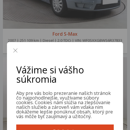
Ford S-Max
2007 | 251 109 km | Diesel | 2.0 TDCi | VIN: WF0SXXGBWS6R37833
1 900 €
od 9 €/mes.
Vážime si vášho
súkromia
Aby pre vás bolo prezeranie našich stránok
čo najpohodlnejšie, využívame súbory
cookies. Cookies nám slúžia na zlepšovanie
našich služieb a zároveň vám vďaka nim
dokážeme lepšie ponúknuť obsah, ktorý pre
vás môže byť zaujímavý a užitočný.