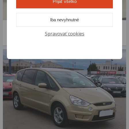
Prijať všetko
Iba nevyhnutné
Ford S-Max
2006 | 359 832 km | Diesel | 2.0 TDCi | VIN: WF0SXXGBWS6P75717
Spravovať cookies
1 900 €
od 9 €/mes.