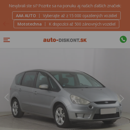
Nevybrali ste si? Pozrite sa na ponuku aj našich ďalších značiek:
AAA AUTO
Vyberajte až z 15 000 ojazdených vozidiel
Mototechna
K dispozícii až 500 zánovných vozidiel