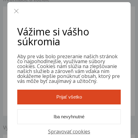
Registrácia
2006
Stav tachometra:
359 832 km
Vážime si vášho
VIN
WF0SXXGBWS6P75717
Motor
2.0 TDCi
súkromia
Palivo
Diesel
Objem
1 997 ccm
Výkon
103 kW (140 PS)
Aby pre vás bolo prezeranie našich stránok
čo najpohodlnejšie, využívame súbory
Prevodovka
6 stupňů
cookies. Cookies nám slúžia na zlepšovanie
Karoséria
MPV
našich služieb a zároveň vám vďaka nim
Stupeň výbavy
Trend
dokážeme lepšie ponúknuť obsah, ktorý pre
STK
vás môže byť zaujímavý a užitočný.
2026-11-14
Farba
strieborná
Počet miest
7
Prijať všetko
Počet dverí
5
Emisie
EURO4
Iba nevyhnutné
Výbava vozidla Ford S-Max
Spravovať cookies