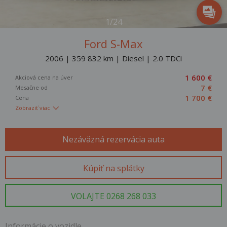
1/24
Ford S-Max
2006 | 359 832 km | Diesel | 2.0 TDCi
1 600 €
Akciová cena na úver
7 €
Mesačne od
1 700 €
Cena
Zobraziť viac
Nezáväzná rezervácia auta
Kúpiť na splátky
VOLAJTE 0268 268 033
Informácie o vozidle