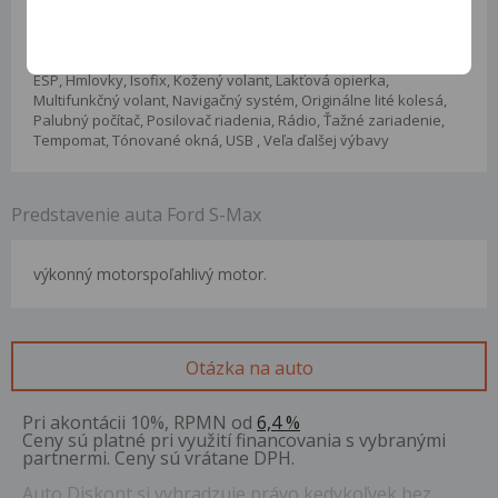
ABS, Airbag, ASR, Automatická klimatizácia, Bluetooth pripojenie,
Centrálne uzamykanie, Dažďový senzor, Elektricky ovládané
okná, Elektricky ovládané zrkadlá, Elektricky sklopné zrkadlá,
ESP, Hmlovky, Isofix, Kožený volant, Lakťová opierka,
Multifunkčný volant, Navigačný systém, Originálne lité kolesá,
Palubný počítač, Posilovač riadenia, Rádio, Ťažné zariadenie,
Tempomat, Tónované okná, USB , Veľa ďalšej výbavy
Predstavenie auta Ford S-Max
výkonný motorspoľahlivý motor.
Otázka na auto
Pri akontácii 10%, RPMN od
6,4 %
Ceny sú platné pri využití financovania s vybranými
partnermi. Ceny sú vrátane DPH.
Auto Diskont si vyhradzuje právo kedykoľvek bez