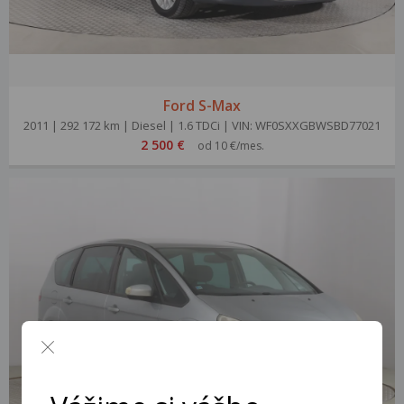
Ford S-Max
2011 | 292 172 km | Diesel | 1.6 TDCi | VIN: WF0SXXGBWSBD77021
2 500 €
od 10 €/mes.