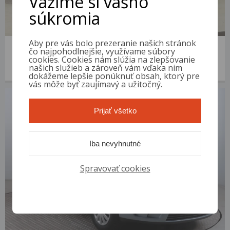
Vážime si vášho
súkromia
Aby pre vás bolo prezeranie našich stránok
Ford S-Max
čo najpohodlnejšie, využívame súbory
2006 | 359 832 km | Diesel | 2.0 TDCi | VIN: WF0SXXGBWS6P75717
cookies. Cookies nám slúžia na zlepšovanie
našich služieb a zároveň vám vďaka nim
1 600 €
od 7 €/mes.
dokážeme lepšie ponúknuť obsah, ktorý pre
vás môže byť zaujímavý a užitočný.
Prijať všetko
Iba nevyhnutné
Spravovať cookies