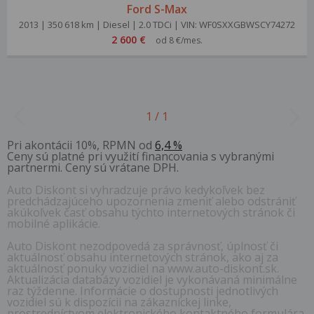
Ford S-Max
2013 | 350 618 km | Diesel | 2.0 TDCi | VIN: WF0SXXGBWSCY74272
2 600 €
od 8 €/mes.
1 / 1
Pri akontácii 10%, RPMN od
6,4 %
Ceny sú platné pri využití financovania s vybranými
partnermi. Ceny sú vrátane DPH.
Auto Diskont si vyhradzuje právo kedykoľvek bez
predchádzajúceho upozornenia zmeniť alebo odstrániť
akúkoľvek časť obsahu týchto internetových stránok či
mobilné aplikácie.
Auto Diskont nezodpovedá za správnosť, úplnosť či
aktuálnosť obsahu internetových stránok, ako aj za
aktuálnosť ponuky vozidiel na www.auto-diskont.sk.
Aktualizácia databázy vozidiel je vykonávaná minimálne
raz týždenne. Informácie o dostupnosti jednotlivých
vozidiel sú k dispozícii na zákazníckej linke,
prostredníctvom elektronického kontaktného formulára