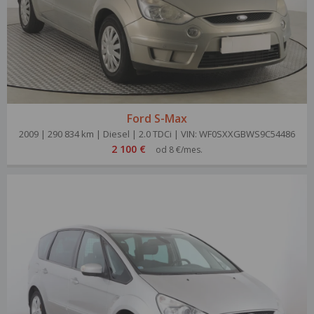
Ford S-Max
2009 | 290 834 km | Diesel | 2.0 TDCi | VIN: WF0SXXGBWS9C54486
2 100 €
od 8 €/mes.