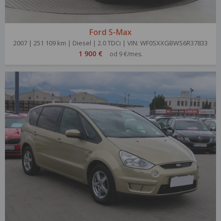
Ford S-Max
2007 | 251 109 km | Diesel | 2.0 TDCi | VIN: WF0SXXGBWS6R37833
1 900 €
od 9 €/mes.