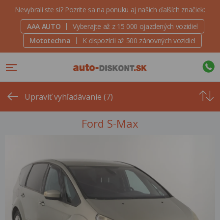
Nevybrali ste si? Pozrite sa na ponuku aj našich ďalších značiek:
AAA AUTO
Vyberajte až z 15 000 ojazdených vozidiel
Mototechna
K dispozícii až 500 zánovných vozidiel
Od
najvyšše
Upraviť vyhľadávanie (7)
ceny
Ford S-Max