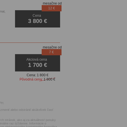
mesačne od
12 €
mat,
Cena
3 800 €
mesačne od
7 €
Akciová cena
1 700 €
Cena:
1 800 €
Pôvodná cena:
1 800 €
PH.
zmeniť alebo odstrániť akúkoľvek časť
ch stránok, ako aj za aktuálnosť ponuky
imálne raz týždenne. Informácie o
ctvom elektronického kontaktného formulára