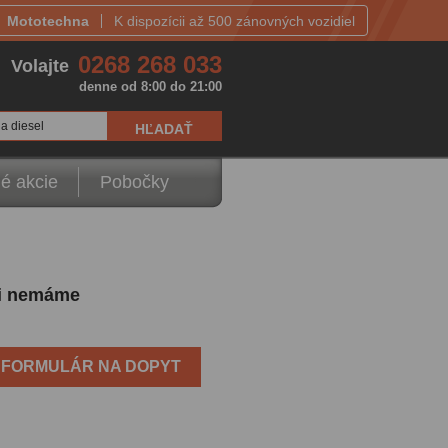
Mototechna
K dispozícii až 500 zánovných vozidiel
0268 268 033
Volajte
denne od 8:00 do 21:00
a diesel
é akcie
Pobočky
íli nemáme
FORMULÁR NA DOPYT