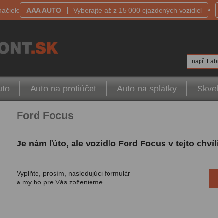
načiek:
AAA AUTO
Vyberajte až z 15 000 ojazdených vozidiel
např. Fabi
uto
Auto na protiúčet
Auto na splátky
Skvel
Ford Focus
Je nám ľúto, ale vozidlo Ford Focus v tejto chv
Vyplňte, prosím, nasledujúci formulár
a my ho pre Vás zoženieme.