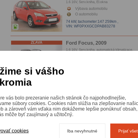
1.6 16V, Serv.kniha, El.okna
Výbava automobilu
O automobilu
74 kW,
tachometer:147 259km
,
VIN: WF0PXXGCDPAB83278
ZĽAVA
Ford Focus, 2009
1.6 16V, Serv.kniha, automatická klimatizace,
Parkovacie senzory
Výbava automobilu
O automobilu
žime si vášho
74 kW,
tachometer:138 395km
,
VIN: WF0SXXGCDS8L29975
kromia
ZĽAVA
Ford Focus, 2010
re vás bolo prezeranie našich stránok čo najpohodlnejšie,
1.6 TDCi, automatická klimatizace
vame súbory cookies. Cookies nám slúžia na zlepšovanie naši
Výbava automobilu
eb a zároveň vám vďaka nim dokážeme lepšie ponúknuť obsah, 
O automobilu
ás môže byť zaujímavý a užitočný.
80 kW, Ghia,
tachometer:289 244km
,
VIN: WF0SXXGCDSAA65283
ovať cookies
Iba nevyhnutné
Prijať vše