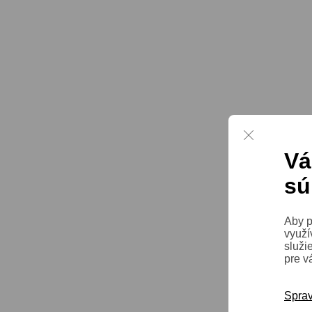
Vá
sú
Aby p
využí
služi
pre v
Sprav