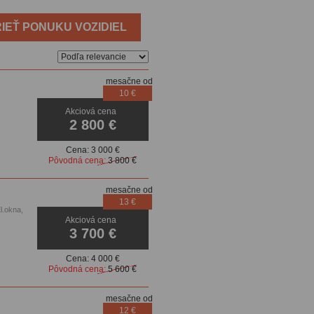
IEŤ PONUKU VOZIDIEL
mesačne od
10 €
Akciová cena
2 800 €
Cena:
3 000 €
Pôvodná cena:
3 800 €
mesačne od
13 €
l.okna,
Akciová cena
3 700 €
Cena:
4 000 €
Pôvodná cena:
5 600 €
mesačne od
12 €