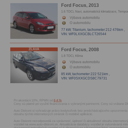
Ford Focus, 2013
1.6 TDCi, Navi, automatická klimatizace, Tempo
El.okna, Parkovacie senzory
Výbava automobilu
O automobilu
77 kW, Titanium,
tachometer:212 476km
,
VIN: WF0LXXGCBLCT26544
ZĽAVA
Ford Focus, 2008
1.8 TDCi, Klíma
Výbava automobilu
O automobilu
85 kW,
tachometer:222 521km
,
VIN: WF0SXXGCDS8C79731
Pri akontácii 10%, RPMN od
6,4 %
Ceny sú platné pri využití financovania s vybranými partnermi. Ceny sú vrátane D
Auto Diskont si vyhradzuje právo kedykoľvek bez predchádzajúceho upozornenia 
obsahu týchto internetových stránok či mobilné aplikácie.
Auto Diskont nezodpovedá za správnosť, úplnosť či aktuálnosť obsahu internetový
vozidiel na www.auto-diskont.sk. Aktualizácia databázy vozidiel je vykonávaná min
dostupnosti jednotlivých vozidiel sú k dispozícii na zákazníckej linke, prostrední