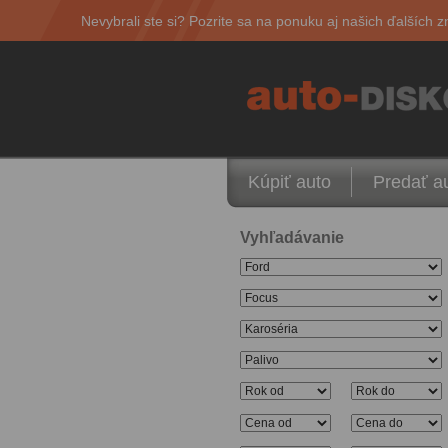
Nevybrali ste si? Pozrite sa na ponuku aj našich ďalších z
Kúpiť auto
Predať a
Vyhľadávanie