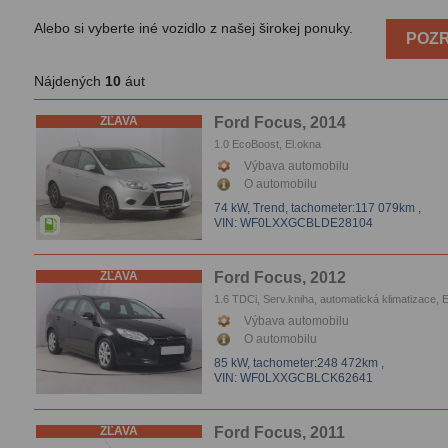
Alebo si vyberte iné vozidlo z našej širokej ponuky.
POZR
Nájdených
10
áut
ZĽAVA
Ford Focus, 2014
1.0 EcoBoost, El.okna
Výbava automobilu
O automobilu
74 kW, Trend,
tachometer:117 079km
,
VIN: WF0LXXGCBLDE28104
ZĽAVA
Ford Focus, 2012
1.6 TDCi, Serv.kniha, automatická klimatizace, E
Vyhrievanie sedačiek
Výbava automobilu
O automobilu
85 kW,
tachometer:248 472km
,
VIN: WF0LXXGCBLCK62641
ZĽAVA
Ford Focus, 2011