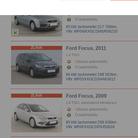
ZĽAVA
Ford Focus, 2006
1.6 i, Klíma
Výbava automobilu
O automobilu
85 kW,
tachometer:217 760km
,
VIN: WF0WXXGCDW5R09220
ZĽAVA
Ford Focus, 2011
1.6 TDCi
Výbava automobilu
O automobilu
66 kW,
tachometer:198 563km
,
VIN: WF0SXXGCDSAA63612
ZĽAVA
Ford Focus, 2009
1.8 TDCi, automatická klimatizace
Výbava automobilu
O automobilu
85 kW,
tachometer:258 636km
,
VIN: WF0PXXGCDP9J50028