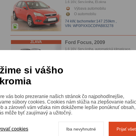
1.6 16V, Serv.kniha, El.okna
Výbava automobilu
O automobilu
74 kW,
tachometer:147 259km
,
VIN: WF0PXXGCDPAB83278
ZĽAVA
Ford Focus, 2009
1.6 16V, Serv.kniha, automatická klimatizace,
Parkovacie senzory
Výbava automobilu
O automobilu
žime si vášho
74 kW,
tachometer:138 395km
,
VIN: WF0SXXGCDS8L29975
kromia
ZĽAVA
Ford Focus, 2010
re vás bolo prezeranie našich stránok čo najpohodlnejšie,
1.6 TDCi, automatická klimatizace
vame súbory cookies. Cookies nám slúžia na zlepšovanie naši
Výbava automobilu
eb a zároveň vám vďaka nim dokážeme lepšie ponúknuť obsah, 
O automobilu
ás môže byť zaujímavý a užitočný.
80 kW, Ghia,
tachometer:289 244km
,
VIN: WF0SXXGCDSAA65283
ovať cookies
Iba nevyhnutné
Prijať vše