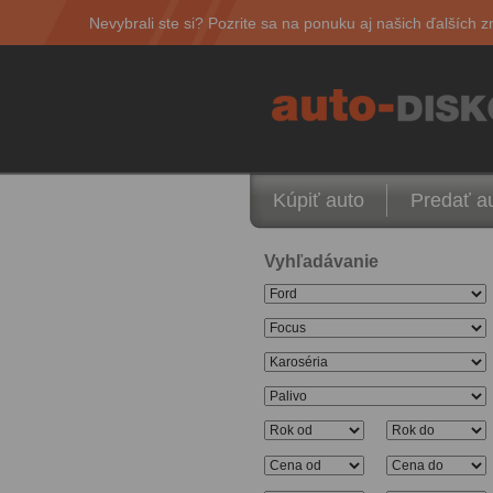
Nevybrali ste si? Pozrite sa na ponuku aj našich ďalších z
Kúpiť auto
Predať a
Vyhľadávanie