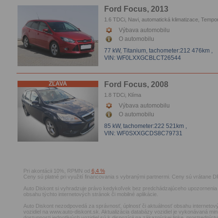
Ford Focus, 2013
1.6 TDCi, Navi, automatická klimatizace, Tempo
El.okna, Parkovacie senzory
Výbava automobilu
O automobilu
77 kW, Titanium,
tachometer:212 476km
,
VIN: WF0LXXGCBLCT26544
ZĽAVA
Ford Focus, 2008
1.8 TDCi, Klíma
Výbava automobilu
O automobilu
85 kW,
tachometer:222 521km
,
VIN: WF0SXXGCDS8C79731
Pri akontácii 10%, RPMN od
6,4 %
Ceny sú platné pri využití financovania s vybranými partnermi. Ceny sú vrátane D
Auto Diskont si vyhradzuje právo kedykoľvek bez predchádzajúceho upozornenia 
obsahu týchto internetových stránok či mobilné aplikácie.
Auto Diskont nezodpovedá za správnosť, úplnosť či aktuálnosť obsahu internetový
vozidiel na www.auto-diskont.sk. Aktualizácia databázy vozidiel je vykonávaná min
dostupnosti jednotlivých vozidiel sú k dispozícii na zákazníckej linke, prostrední