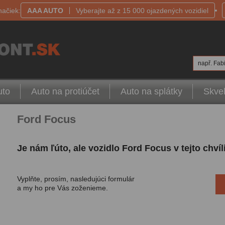
načiek:
AAA AUTO
Vyberajte až z 15 000 ojazdených vozidiel
např. Fabi
uto
Auto na protiúčet
Auto na splátky
Skvel
Ford Focus
Je nám ľúto, ale vozidlo Ford Focus v tejto chv
Vyplňte, prosím, nasledujúci formulár
a my ho pre Vás zoženieme.