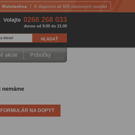
Mototechna
K dispozícii až 500 zánovných vozidiel
0268 268 033
Volajte
denne od 8:00 do 21:00
a diesel
é akcie
Pobočky
íli nemáme
FORMULÁR NA DOPYT