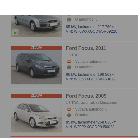
ZĽAVA
Ford Focus, 2006
1.6 i, Klíma
Výbava automobilu
O automobilu
85 kW,
tachometer:217 760km
,
VIN: WF0WXXGCDW5R09220
ZĽAVA
Ford Focus, 2011
1.6 TDCi
Výbava automobilu
O automobilu
66 kW,
tachometer:198 563km
,
VIN: WF0SXXGCDSAA63612
ZĽAVA
Ford Focus, 2009
1.8 TDCi, automatická klimatizace
Výbava automobilu
O automobilu
85 kW,
tachometer:258 636km
,
VIN: WF0PXXGCDP9J50028