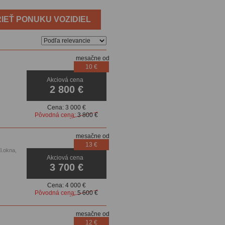
IEŤ PONUKU VOZIDIEL
mesačne od
10 €
Akciová cena
2 800 €
Cena:
3 000 €
Pôvodná cena:
3 800 €
mesačne od
13 €
l.okna,
Akciová cena
3 700 €
Cena:
4 000 €
Pôvodná cena:
5 600 €
mesačne od
12 €