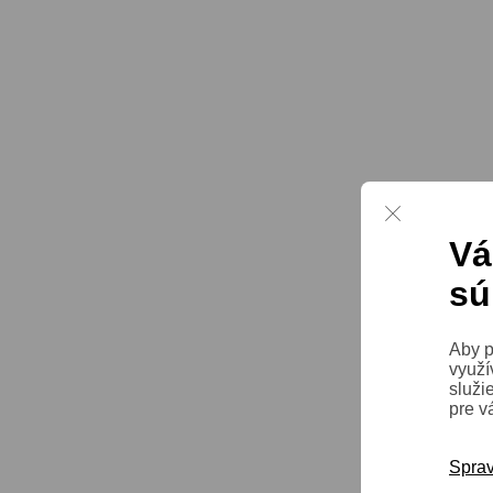
Vá
sú
Aby p
využí
služi
pre v
Sprav