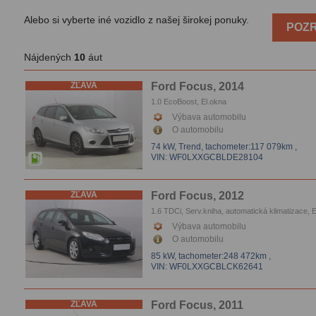
Alebo si vyberte iné vozidlo z našej širokej ponuky.
POZR
Nájdených
10
áut
ZĽAVA
Ford Focus, 2014
1.0 EcoBoost, El.okna
Výbava automobilu
O automobilu
74 kW, Trend,
tachometer:117 079km
,
VIN: WF0LXXGCBLDE28104
ZĽAVA
Ford Focus, 2012
1.6 TDCi, Serv.kniha, automatická klimatizace, E
Vyhrievanie sedačiek
Výbava automobilu
O automobilu
85 kW,
tachometer:248 472km
,
VIN: WF0LXXGCBLCK62641
ZĽAVA
Ford Focus, 2011