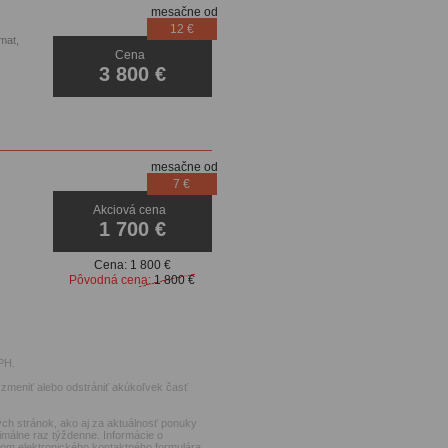
mesačne od
12 €
mat,
Cena
3 800 €
mesačne od
7 €
Akciová cena
1 700 €
Cena:
1 800 €
Pôvodná cena:
1 800 €
PH.
zmeniť alebo odstrániť akúkoľvek časť
ch stránok, ako aj za aktuálnosť ponuky
imálne raz týždenne. Informácie o
ctvom elektronického kontaktného formulára