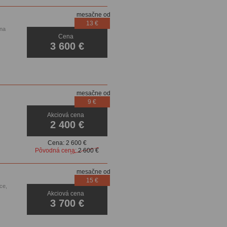
mesačne od
13 €
kna
Cena
3 600 €
mesačne od
9 €
Akciová cena
2 400 €
Cena:
2 600 €
Pôvodná cena:
2 600 €
mesačne od
15 €
ce,
Akciová cena
enzory
3 700 €