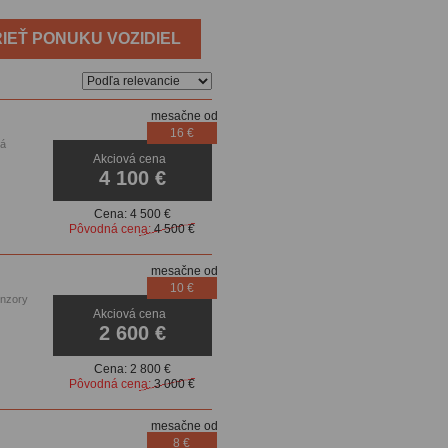
IEŤ PONUKU VOZIDIEL
mesačne od
16 €
ká
Akciová cena
4 100 €
Cena:
4 500 €
Pôvodná cena:
4 500 €
mesačne od
10 €
enzory
Akciová cena
2 600 €
Cena:
2 800 €
Pôvodná cena:
3 000 €
mesačne od
8 €