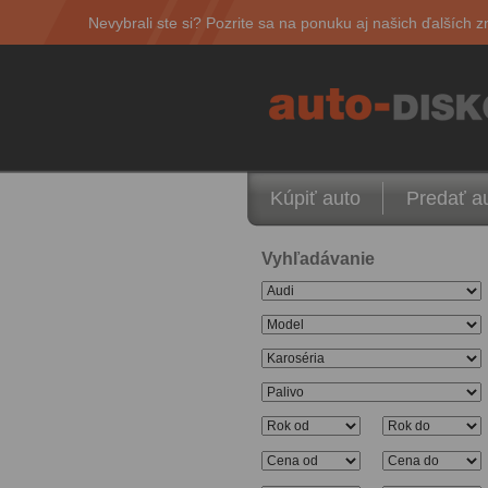
Nevybrali ste si? Pozrite sa na ponuku aj našich ďalších z
Kúpiť auto
Predať a
Vyhľadávanie