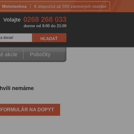
Mototechna
K dispozícii až 500 zánovných vozidiel
0268 268 033
Volajte
denne od 8:00 do 21:00
a diesel
é akcie
Pobočky
 chvíli nemáme
FORMULÁR NA DOPYT