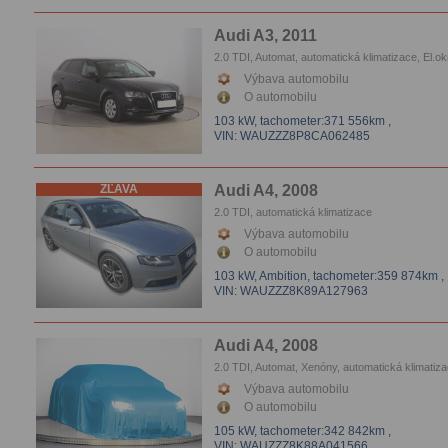
Audi A3, 2011
2.0 TDI, Automat, automatická klimatizace, El.o
Výbava automobilu
O automobilu
103 kW,
tachometer:371 556km
,
VIN: WAUZZZ8P8CA062485
ZĽAVA
Audi A4, 2008
2.0 TDI, automatická klimatizace
Výbava automobilu
O automobilu
103 kW, Ambition,
tachometer:359 874km
,
VIN: WAUZZZ8K89A127963
Audi A4, 2008
2.0 TDI, Automat, Xenóny, automatická klimatiza
Tempomat, Vyhrievanie sedačiek, Parkovacie s
Výbava automobilu
O automobilu
105 kW,
tachometer:342 842km
,
VIN: WAUZZZ8K88A041566