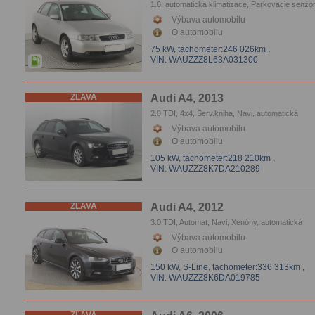
1.6, automatická klimatizace, Parkovacie senzo
Výbava automobilu
O automobilu
75 kW,
tachometer:246 026km
,
VIN: WAUZZZ8L63A031300
ZĽAVA
Audi A4, 2013
2.0 TDI, 4x4, Serv.kniha, Navi, automatická
klimatizace, Tempomat, Parkovacie senzory
Výbava automobilu
O automobilu
105 kW,
tachometer:218 210km
,
VIN: WAUZZZ8K7DA210289
ZĽAVA
Audi A4, 2012
3.0 TDI, Automat, Navi, Xenóny, automatická
klimatizace, Tempomat, Vyhrievanie sedačiek,
Výbava automobilu
Parkovacie senzory
O automobilu
150 kW, S-Line,
tachometer:336 313km
,
VIN: WAUZZZ8K6DA019785