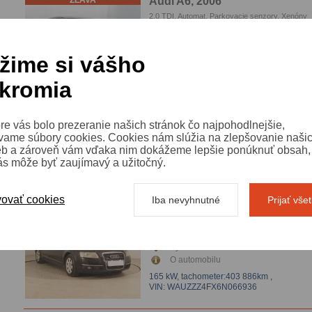
ZĽAVA
Audi A6, 2006
2.0 TDI, Automat, Parkovacie senzory, Xenóny
Výbava automobilu
O automobilu
žime si vášho
103 kW,
tachometer:300 315km
,
VIN: WAUZZZ4FX7N045781
kromia
ZĽAVA
Audi A6, 2007
re vás bolo prezeranie našich stránok čo najpohodlnejšie,
3.0 TDI , 4x4, Závesné zariadenie, Parkovacie
senzory, Xenóny
vame súbory cookies. Cookies nám slúžia na zlepšovanie naši
Výbava automobilu
eb a zároveň vám vďaka nim dokážeme lepšie ponúknuť obsah, 
O automobilu
ás môže byť zaujímavý a užitočný.
171 kW,
tachometer:344 400km
,
VIN: WAUZZZ4F17N142478
ovať cookies
Iba nevyhnutné
Prijať vše
ZĽAVA
Audi A6, 2005
3.0 TDI , 4x4, Automat, Závesné zariadenie,
automatická klimatizace, Parkovacie senzory, X
Výbava automobilu
Koža
O automobilu
165 kW,
tachometer:403 886km
,
VIN: WAUZZZ4FX6N066936