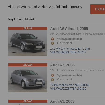
Alebo si vyberte iné vozidlo z našej širokej ponuky.
POZR
Nájdených
14
áut
ZĽAVA
Audi A6 Allroad, 2009
3.0 TDI, 4x4, Automat, Navi, Xenóny, automatic
klimatizace, Tempomat, Vyhrievanie sedačiek,
Výbava automobilu
Parkovacie senzory
O automobilu
171 kW,
tachometer:311 411km
,
VIN: WAUZZZ4F88N150207
ZĽAVA
Audi A3, 2008
1.9 TDI, automatická klimatizace, Parkovacie s
Výbava automobilu
O automobilu
77 kW,
tachometer:246 350km
,
VIN: WAUZZZ8P78A189896
ZĽAVA
Audi A3, 2003