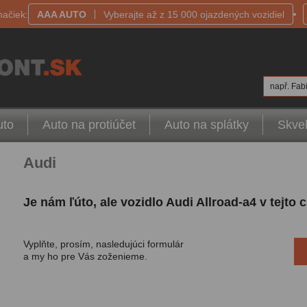
načiek:
AAA AUTO
Vyberajte až z 15 000 ojazdených vozidiel
např. Fabi
uto
Auto na protiúčet
Auto na splátky
Skvel
Audi
Je nám ľúto, ale vozidlo Audi Allroad-a4 v tejto
Vyplňte, prosím, nasledujúci formulár
a my ho pre Vás zoženieme.