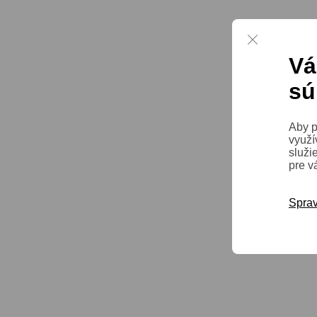
Vá
sú
Aby p
využí
služi
pre v
Sprav