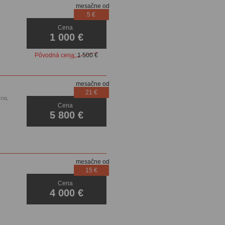
mesačne od
5 €
Cena
1 000 €
Pôvodná cena:
1 500 €
mesačne od
21 €
kna,
Cena
5 800 €
mesačne od
15 €
Cena
4 000 €