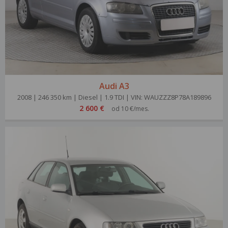
Audi A3
2008 | 246 350 km | Diesel | 1.9 TDI | VIN: WAUZZZ8P78A189896
2 600 €
od 10 €/mes.