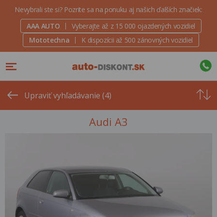
Nevybrali ste si? Pozrite sa na ponuku aj našich ďalších značiek:
AAA AUTO
Vyberajte až z 15 000 ojazdených vozidiel
Mototechna
K dispozícii až 500 zánovných vozidiel
Od
najvyšše
Upraviť vyhľadávanie (4)
ceny
Audi A3