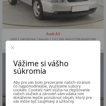
Audi A3
2003 | 246 026 km | Benzín | 1.6 | VIN: WAUZZZ8L63A031300
1 500 €
od 8 €/mes.
Vážime si vášho
súkromia
Aby pre vás bolo prezeranie našich stránok
čo najpohodlnejšie, využívame súbory
cookies. Cookies nám slúžia na zlepšovanie
našich služieb a zároveň vám vďaka nim
dokážeme lepšie ponúknuť obsah, ktorý pre
vás môže byť zaujímavý a užitočný.