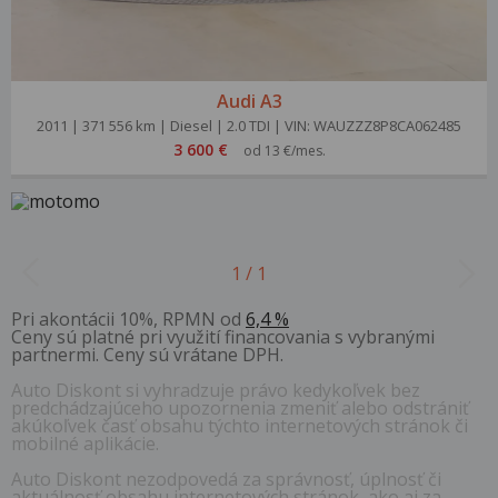
Audi A3
2011 | 371 556 km | Diesel | 2.0 TDI | VIN: WAUZZZ8P8CA062485
3 600 €
od 13 €/mes.
1 / 1
Pri akontácii 10%, RPMN od
6,4 %
Ceny sú platné pri využití financovania s vybranými
partnermi. Ceny sú vrátane DPH.
Auto Diskont si vyhradzuje právo kedykoľvek bez
predchádzajúceho upozornenia zmeniť alebo odstrániť
akúkoľvek časť obsahu týchto internetových stránok či
mobilné aplikácie.
Auto Diskont nezodpovedá za správnosť, úplnosť či
aktuálnosť obsahu internetových stránok, ako aj za