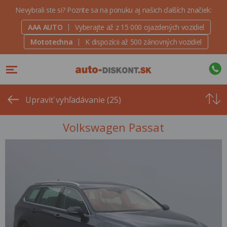
Nevybrali ste si? Pozrite sa na ponuku aj našich ďalších značiek:
AAA AUTO
Vyberajte až z 15 000 ojazdených vozidiel
Mototechna
K dispozícii až 500 zánovných vozidiel
Od
najvyšše
Upraviť vyhľadávanie (25)
ceny
Volkswagen Passat