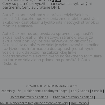
Ceny sú platné pri využití financovania s vybranými
partnermi. Ceny sú vrátane DPH.
Auto Diskont si vyhradzuje právo kedykoľvek bez
predchádzajúceho upozornenia zmeniť alebo odstrániť
akúkoľvek časť obsahu týchto internetových stránok či
mobilné aplikácie.
Auto Diskont nezodpovedá za správnosť, úplnosť či
aktuálnosť obsahu internetových stránok, ako aj za
aktuálnosť ponuky vozidiel na www.auto-diskont.sk.
Aktualizácia databázy vozidiel je vykonávaná minimálne
raz týždenne. Informácie o dostupnosti jednotlivých
vozidiel sú k dispozícii na zákazníckej linke,
prostredníctvom elektronického kontaktného formulára
na karte vozidla alebo priamo na pobočkách Auto
Diskont.
2024 © AUTOCENTRUM Auto Diskont
Podmínky užití
|
Nakladanie s osobnými údajmi
|
Etický Kodex
|
Cenník
|
Otvoriť nastavenia cookies
|
Pravidlá používania cookies
|
NNTB - Nenechaj to byť, online schránka dôvery
|
Dokumenty k stiahnutiu