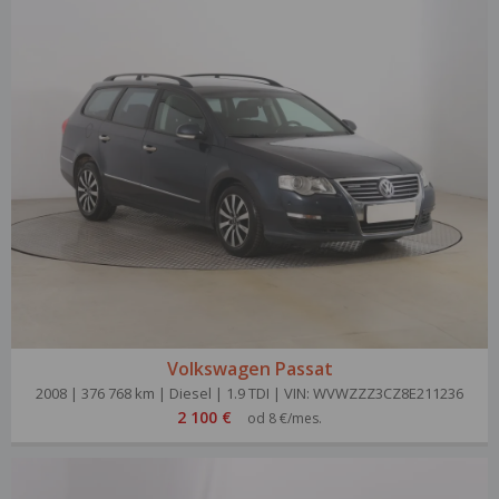
Volkswagen Passat
2008 | 376 768 km | Diesel | 1.9 TDI | VIN: WVWZZZ3CZ8E211236
2 100 €
od 8 €/mes.