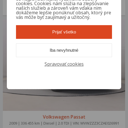
2006 | 253 868 km | Diesel | 2.0 TDI | VIN: WVWZZZ3CZ6P034163
cookies. Cookies nám slúžia na zlepšovanie
našich služieb a zároveň vám vďaka nim
3 000 €
od 14 €/mes.
dokážeme lepšie ponúknuť obsah, ktorý pre
vás môže byť zaujímavý a užitočný.
Prijať všetko
Iba nevyhnutné
Spravovať cookies
Volkswagen Passat
2009 | 336 455 km | Diesel | 2.0 TDI | VIN: WVWZZZ3CZAE026991