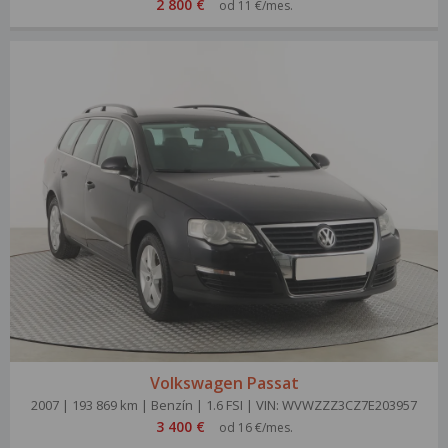
2 800 €
od 11 €/mes.
Volkswagen Passat
2007 | 193 869 km | Benzín | 1.6 FSI | VIN: WVWZZZ3CZ7E203957
3 400 €
od 16 €/mes.