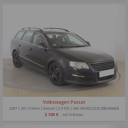
Volkswagen Passat
2007 | 361 214 km | Diesel | 2.0 TDI | VIN: WVWZZZ3CZ8E099426
2 100 €
od 10 €/mes.