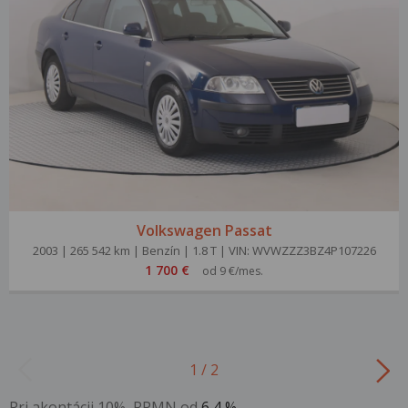
Volkswagen Passat
2003 | 265 542 km | Benzín | 1.8 T | VIN: WVWZZZ3BZ4P107226
1 700 €
od 9 €/mes.
1 / 2
Pri akontácii 10%, RPMN od
6,4 %