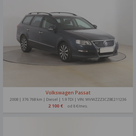
Volkswagen Passat
2008 | 376 768 km | Diesel | 1.9 TDI | VIN: WVWZZZ3CZ8E211236
2 100 €
od 8 €/mes.