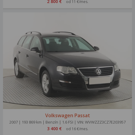
2 800 €
od 11 €/mes.
Volkswagen Passat
2007 | 193 869 km | Benzín | 1.6 FSI | VIN: WVWZZZ3CZ7E203957
3 400 €
od 16 €/mes.