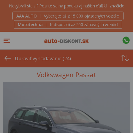
Nevybrali ste si? Pozrite sa na ponuku aj našich ďalších značiek:
AAA AUTO
Vyberajte až z 15 000 ojazdených vozidiel
Mototechna
K dispozícii až 500 zánovných vozidiel
Od
najvyšše
Upraviť vyhľadávanie (24)
ceny
Volkswagen Passat