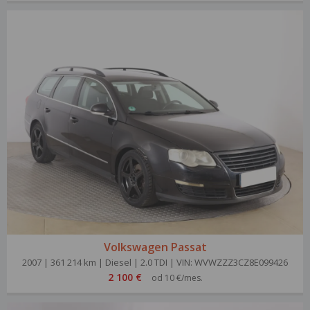
Volkswagen Passat
2007 | 361 214 km | Diesel | 2.0 TDI | VIN: WVWZZZ3CZ8E099426
2 100 €
od 10 €/mes.