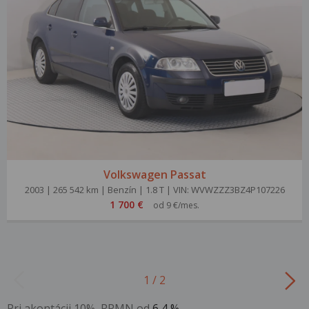
Volkswagen Passat
2003 | 265 542 km | Benzín | 1.8 T | VIN: WVWZZZ3BZ4P107226
1 700 €
od 9 €/mes.
1 / 2
Pri akontácii 10%, RPMN od
6,4 %