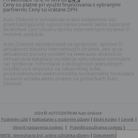
Ceny sú platné pri využití financovania s vybranými
partnermi. Ceny sú vrátane DPH.
Auto Diskont si vyhradzuje právo kedykoľvek bez
predchádzajúceho upozornenia zmeniť alebo odstrániť
akúkoľvek časť obsahu týchto internetových stránok či
mobilné aplikácie.
Auto Diskont nezodpovedá za správnosť, úplnosť či
aktuálnosť obsahu internetových stránok, ako aj za
aktuálnosť ponuky vozidiel na www.auto-diskont.sk.
Aktualizácia databázy vozidiel je vykonávaná minimálne
raz týždenne. Informácie o dostupnosti jednotlivých
vozidiel sú k dispozícii na zákazníckej linke,
prostredníctvom elektronického kontaktného formulára
na karte vozidla alebo priamo na pobočkách Auto
Diskont.
2024 © AUTOCENTRUM Auto Diskont
Podmínky užití
|
Nakladanie s osobnými údajmi
|
Etický Kodex
|
Cenník
|
Otvoriť nastavenia cookies
|
Pravidlá používania cookies
|
NNTB - Nenechaj to byť, online schránka dôvery
|
Dokumenty k stiahnutiu