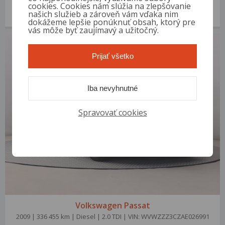
2006 | 253 868 km | Diesel | 2.0 TDI | VIN: WVWZZZ3CZ6P034163
cookies. Cookies nám slúžia na zlepšovanie
našich služieb a zároveň vám vďaka nim
3 000 €
od 14 €/mes.
dokážeme lepšie ponúknuť obsah, ktorý pre
vás môže byť zaujímavý a užitočný.
Prijať všetko
Iba nevyhnutné
Spravovať cookies
Volkswagen Passat
2009 | 336 455 km | Diesel | 2.0 TDI | VIN: WVWZZZ3CZAE026991