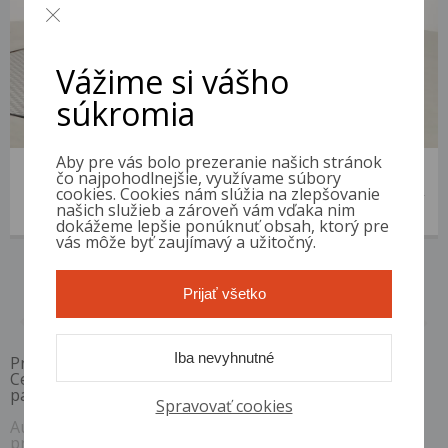
Vážime si vášho
súkromia
Aby pre vás bolo prezeranie našich stránok
BMW X5
čo najpohodlnejšie, využívame súbory
2015 | 226 865 km | Diesel | xDrive40d | VIN: WBAKS610400N57432
cookies. Cookies nám slúžia na zlepšovanie
našich služieb a zároveň vám vďaka nim
6 700 €
od 26 €/mes.
dokážeme lepšie ponúknuť obsah, ktorý pre
vás môže byť zaujímavý a užitočný.
Prijať všetko
1 / 1
Iba nevyhnutné
Pri akontácii 10%, RPMN od
6,4 %
Ceny sú platné pri využití financovania s vybranými
partnermi. Ceny sú vrátane DPH.
Spravovať cookies
Auto Diskont si vyhradzuje právo kedykoľvek bez
predchádzajúceho upozornenia zmeniť alebo odstrániť