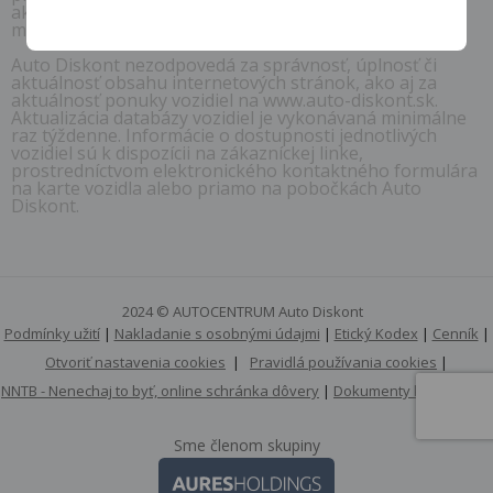
akúkoľvek časť obsahu týchto internetových stránok či
mobilné aplikácie.
Auto Diskont nezodpovedá za správnosť, úplnosť či
aktuálnosť obsahu internetových stránok, ako aj za
aktuálnosť ponuky vozidiel na www.auto-diskont.sk.
Aktualizácia databázy vozidiel je vykonávaná minimálne
raz týždenne. Informácie o dostupnosti jednotlivých
vozidiel sú k dispozícii na zákazníckej linke,
prostredníctvom elektronického kontaktného formulára
na karte vozidla alebo priamo na pobočkách Auto
Diskont.
2024 © AUTOCENTRUM Auto Diskont
Podmínky užití
|
Nakladanie s osobnými údajmi
|
Etický Kodex
|
Cenník
|
Otvoriť nastavenia cookies
|
Pravidlá používania cookies
|
NNTB - Nenechaj to byť, online schránka dôvery
|
Dokumenty k stiahnutiu
Sme členom skupiny