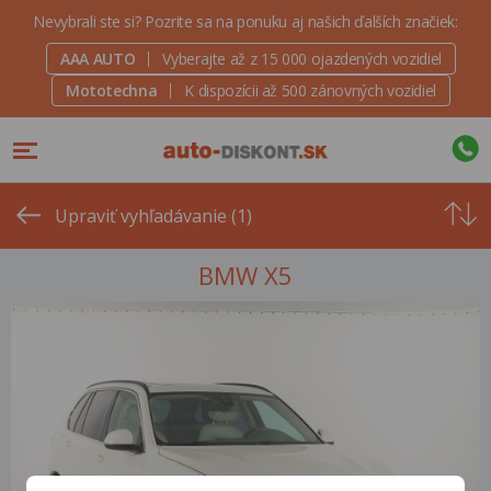
Nevybrali ste si? Pozrite sa na ponuku aj našich ďalších značiek:
AAA AUTO
Vyberajte až z 15 000 ojazdených vozidiel
Mototechna
K dispozícii až 500 zánovných vozidiel
Od
najvyšše
Upraviť vyhľadávanie (1)
ceny
BMW X5