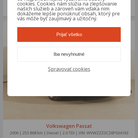
2013 | 347 066 km | Diesel | 2.0 TDI | VIN: WVWZZZ3CZDE093380
cookies. Cookies nám slúžia na zlepšovanie
našich služieb a zároveň vám vďaka nim
3 700 €
od 13 €/mes.
dokážeme lepšie ponúknuť obsah, ktorý pre
vás môže byť zaujímavý a užitočný.
Prijať všetko
Iba nevyhnutné
Spravovať cookies
Volkswagen Passat
2006 | 253 868 km | Diesel | 2.0 TDI | VIN: WVWZZZ3CZ6P034163