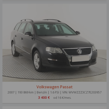
Volkswagen Passat
2007 | 193 869 km | Benzín | 1.6 FSI | VIN: WVWZZZ3CZ7E203957
3 400 €
od 16 €/mes.