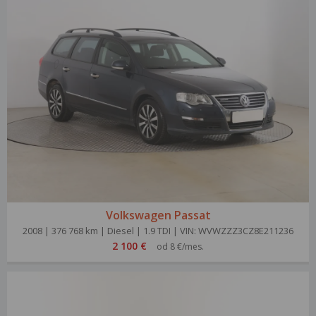
Volkswagen Passat
2008 | 376 768 km | Diesel | 1.9 TDI | VIN: WVWZZZ3CZ8E211236
2 100 €
od 8 €/mes.