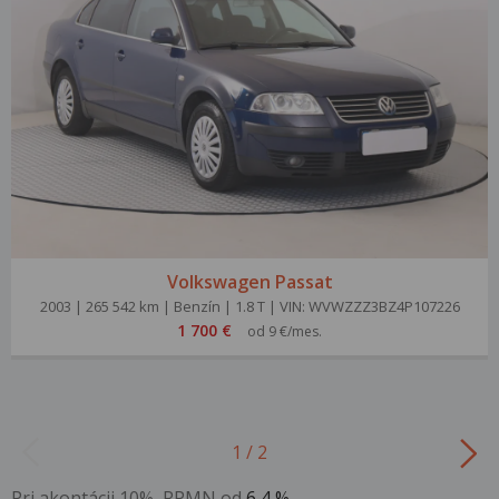
Volkswagen Passat
2003 | 265 542 km | Benzín | 1.8 T | VIN: WVWZZZ3BZ4P107226
1 700 €
od 9 €/mes.
1 / 2
Pri akontácii 10%, RPMN od
6,4 %