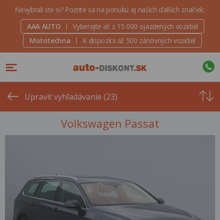
Nevybrali ste si? Pozrite sa na ponuku aj našich ďalších značiek:
AAA AUTO
Vyberajte až z 15 000 ojazdených vozidiel
Mototechna
K dispozícii až 500 zánovných vozidiel
Od
najvyšše
Upraviť vyhľadávanie (23)
ceny
Volkswagen Passat