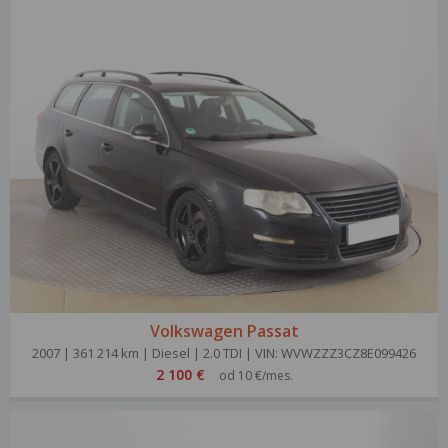
Volkswagen Passat
2007 | 361 214 km | Diesel | 2.0 TDI | VIN: WVWZZZ3CZ8E099426
2 100 €
od 10 €/mes.