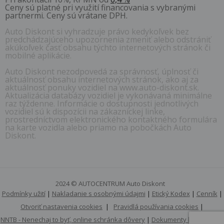
Ceny sú platné pri využití financovania s vybranými
partnermi. Ceny sú vrátane DPH.
Auto Diskont si vyhradzuje právo kedykoľvek bez
predchádzajúceho upozornenia zmeniť alebo odstrániť
akúkoľvek časť obsahu týchto internetových stránok či
mobilné aplikácie.
Auto Diskont nezodpovedá za správnosť, úplnosť či
aktuálnosť obsahu internetových stránok, ako aj za
aktuálnosť ponuky vozidiel na www.auto-diskont.sk.
Aktualizácia databázy vozidiel je vykonávaná minimálne
raz týždenne. Informácie o dostupnosti jednotlivých
vozidiel sú k dispozícii na zákazníckej linke,
prostredníctvom elektronického kontaktného formulára
na karte vozidla alebo priamo na pobočkách Auto
Diskont.
2024 © AUTOCENTRUM Auto Diskont
Podmínky užití
|
Nakladanie s osobnými údajmi
|
Etický Kodex
|
Cenník
|
Otvoriť nastavenia cookies
|
Pravidlá používania cookies
|
NNTB - Nenechaj to byť, online schránka dôvery
|
Dokumenty k stiahnutiu