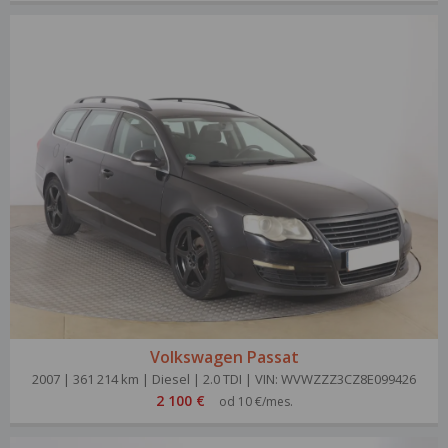
Volkswagen Passat
2007 | 361 214 km | Diesel | 2.0 TDI | VIN: WVWZZZ3CZ8E099426
2 100 €
od 10 €/mes.