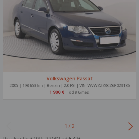
Volkswagen Passat
2005 | 198 653 km | Benzín | 2.0 FSI | VIN: WVWZZZ3CZ6P023186
1 900 €
od 9 €/mes.
1 / 2
Pri akontácii 10%, RPMN od
6,4 %