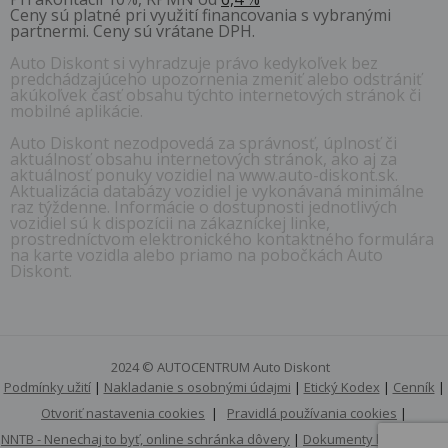
Ceny sú platné pri využití financovania s vybranými
partnermi. Ceny sú vrátane DPH.
Auto Diskont si vyhradzuje právo kedykoľvek bez
predchádzajúceho upozornenia zmeniť alebo odstrániť
akúkoľvek časť obsahu týchto internetových stránok či
mobilné aplikácie.
Auto Diskont nezodpovedá za správnosť, úplnosť či
aktuálnosť obsahu internetových stránok, ako aj za
aktuálnosť ponuky vozidiel na www.auto-diskont.sk.
Aktualizácia databázy vozidiel je vykonávaná minimálne
raz týždenne. Informácie o dostupnosti jednotlivých
vozidiel sú k dispozícii na zákazníckej linke,
prostredníctvom elektronického kontaktného formulára
na karte vozidla alebo priamo na pobočkách Auto
Diskont.
2024 © AUTOCENTRUM Auto Diskont
Podmínky užití
|
Nakladanie s osobnými údajmi
|
Etický Kodex
|
Cenník
|
Otvoriť nastavenia cookies
|
Pravidlá používania cookies
|
NNTB - Nenechaj to byť, online schránka dôvery
|
Dokumenty k stiahnutiu