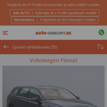
Nevybrali ste si? Pozrite sa na ponuku aj našich ďalších značiek:
AAA AUTO
Vyberajte až z 15 000 ojazdených vozidiel
Mototechna
K dispozícii až 500 zánovných vozidiel
Od
najvyšše
Upraviť vyhľadávanie (25)
ceny
Volkswagen Passat