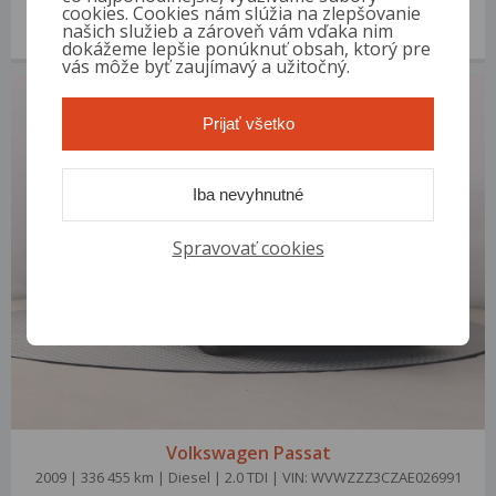
2006 | 253 868 km | Diesel | 2.0 TDI | VIN: WVWZZZ3CZ6P034163
cookies. Cookies nám slúžia na zlepšovanie
našich služieb a zároveň vám vďaka nim
3 000 €
od 14 €/mes.
dokážeme lepšie ponúknuť obsah, ktorý pre
vás môže byť zaujímavý a užitočný.
Prijať všetko
Iba nevyhnutné
Spravovať cookies
Volkswagen Passat
2009 | 336 455 km | Diesel | 2.0 TDI | VIN: WVWZZZ3CZAE026991