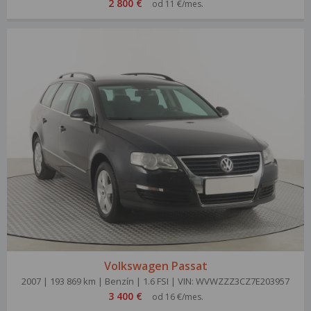
2 800 €
od 11 €/mes.
Volkswagen Passat
2007 | 193 869 km | Benzín | 1.6 FSI | VIN: WVWZZZ3CZ7E203957
3 400 €
od 16 €/mes.