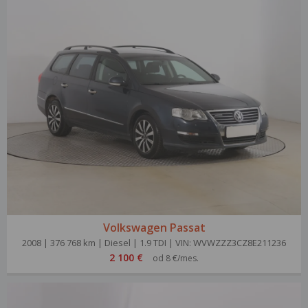
Volkswagen Passat
2008 | 376 768 km | Diesel | 1.9 TDI | VIN: WVWZZZ3CZ8E211236
2 100 €
od 8 €/mes.