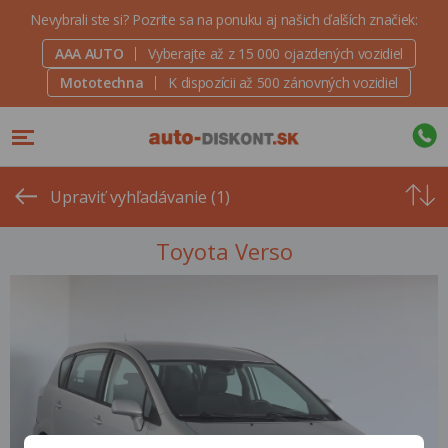
Nevybrali ste si? Pozrite sa na ponuku aj našich ďalších značiek:
AAA AUTO
Vyberajte až z 15 000 ojazdených vozidiel
Mototechna
K dispozícii až 500 zánovných vozidiel
Od
najvyšše
Upraviť vyhľadávanie (1)
ceny
Toyota Verso