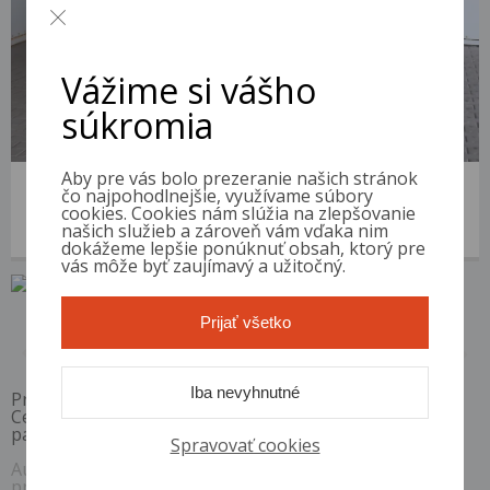
Vážime si vášho
súkromia
Aby pre vás bolo prezeranie našich stránok
Toyota Corolla Verso
čo najpohodlnejšie, využívame súbory
2008 | 267 664 km | Diesel | 2.2 D-4D | VIN: NMTEJ16R40R129109
cookies. Cookies nám slúžia na zlepšovanie
našich služieb a zároveň vám vďaka nim
2 300 €
od 9 €/mes.
dokážeme lepšie ponúknuť obsah, ktorý pre
vás môže byť zaujímavý a užitočný.
Prijať všetko
1 / 1
Iba nevyhnutné
Pri akontácii 10%, RPMN od
6,4 %
Ceny sú platné pri využití financovania s vybranými
partnermi. Ceny sú vrátane DPH.
Spravovať cookies
Auto Diskont si vyhradzuje právo kedykoľvek bez
predchádzajúceho upozornenia zmeniť alebo odstrániť