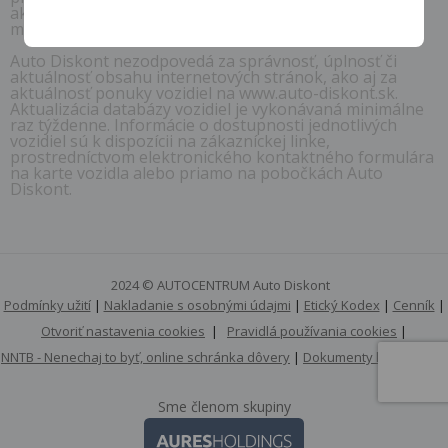
akúkoľvek časť obsahu týchto internetových stránok či
mobilné aplikácie.
Auto Diskont nezodpovedá za správnosť, úplnosť či
aktuálnosť obsahu internetových stránok, ako aj za
aktuálnosť ponuky vozidiel na www.auto-diskont.sk.
Aktualizácia databázy vozidiel je vykonávaná minimálne
raz týždenne. Informácie o dostupnosti jednotlivých
vozidiel sú k dispozícii na zákazníckej linke,
prostredníctvom elektronického kontaktného formulára
na karte vozidla alebo priamo na pobočkách Auto
Diskont.
2024 © AUTOCENTRUM Auto Diskont
Podmínky užití
|
Nakladanie s osobnými údajmi
|
Etický Kodex
|
Cenník
|
Otvoriť nastavenia cookies
|
Pravidlá používania cookies
|
NNTB - Nenechaj to byť, online schránka dôvery
|
Dokumenty k stiahnutiu
Sme členom skupiny