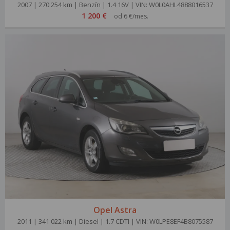
2007 | 270 254 km | Benzín | 1.4 16V | VIN: W0L0AHL4888016537
1 200 €
od 6 €/mes.
Opel Astra
2011 | 341 022 km | Diesel | 1.7 CDTI | VIN: W0LPE8EF4B8075587