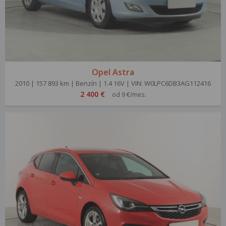
Opel Astra
2010 | 157 893 km | Benzín | 1.4 16V | VIN: W0LPC6DB3AG112416
2 400 €
od 9 €/mes.