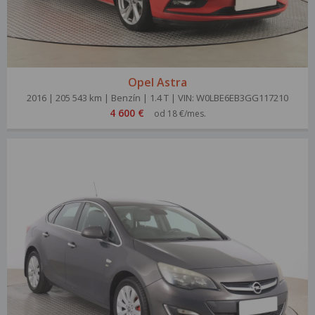
Opel Astra
2016 | 205 543 km | Benzín | 1.4 T | VIN: W0LBE6EB3GG117210
4 600 €
od 18 €/mes.