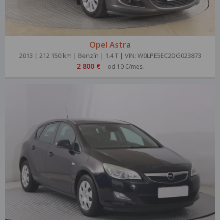
Opel Astra
2013 | 212 150 km | Benzín | 1.4 T | VIN: W0LPE5EC2DG023873
2 800 €
od 10 €/mes.