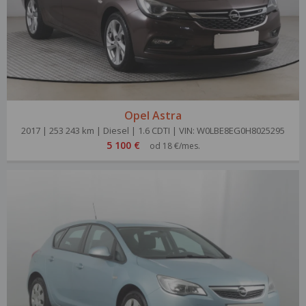
Opel Astra
2017 | 253 243 km | Diesel | 1.6 CDTI | VIN: W0LBE8EG0H8025295
5 100 €
od 18 €/mes.