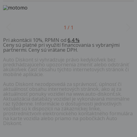
1 / 1
Pri akontácii 10%, RPMN od
6,4 %
Ceny sú platné pri využití financovania s vybranými
partnermi. Ceny sú vrátane DPH.
Auto Diskont si vyhradzuje právo kedykoľvek bez
predchádzajúceho upozornenia zmeniť alebo odstrániť
akúkoľvek časť obsahu týchto internetových stránok či
mobilné aplikácie.
Auto Diskont nezodpovedá za správnosť, úplnosť či
aktuálnosť obsahu internetových stránok, ako aj za
aktuálnosť ponuky vozidiel na www.auto-diskont.sk.
Aktualizácia databázy vozidiel je vykonávaná minimálne
raz týždenne. Informácie o dostupnosti jednotlivých
vozidiel sú k dispozícii na zákazníckej linke,
prostredníctvom elektronického kontaktného formulára
na karte vozidla alebo priamo na pobočkách Auto
Diskont.