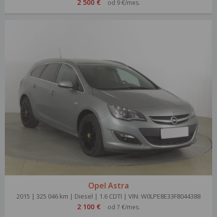
2 500 €
od 9 €/mes.
Opel Astra
2015 | 325 046 km | Diesel | 1.6 CDTI | VIN: W0LPE8E33F8044388
2 100 €
od 7 €/mes.