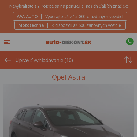
Nevybrali ste si? Pozrite sa na ponuku aj našich ďalších značiek:
AAA AUTO
Vyberajte až z 15 000 ojazdených vozidiel
Mototechna
K dispozícii až 500 zánovných vozidiel
Od
najvyšše
Upraviť vyhľadávanie (10)
ceny
Opel Astra