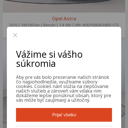
Opel Astra
2010 | 199 560 km | Benzín | 1.4 16V | VIN: W0LPD6EB5A8051172
3 400 €
od 13 €/mes.
Vážime si vášho
súkromia
Aby pre vás bolo prezeranie našich stránok
čo najpohodlnejšie, využívame súbory
cookies. Cookies nám slúžia na zlepšovanie
našich služieb a zároveň vám vďaka nim
dokážeme lepšie ponúknuť obsah, ktorý pre
vás môže byť zaujímavý a užitočný.
Prijať všetko