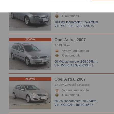
ZĽAVA
Opel Astra, 2011
1.4 T, automatická klimatizace, automatická
klimatizace, Tempomat, El.okna
Výbava automobilu
O automobilu
103 kW,
tachometer:224 479km
,
VIN: W0LPD8EC0B8129279
ZĽAVA
Opel Astra, 2007
2.0 DI, Klíma
Výbava automobilu
O automobilu
60 kW,
tachometer:358 099km
,
VIN: W0L0TGF35X8033332
ZĽAVA
Opel Astra, 2007
1.4 16V, Závesné zariadenie
Výbava automobilu
O automobilu
66 kW,
tachometer:270 254km
,
VIN: W0L0AHL4888016537