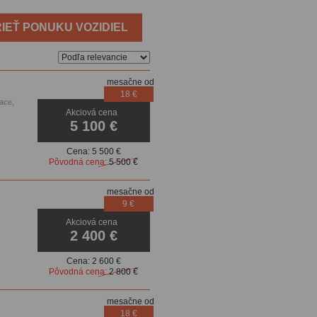
IEŤ PONUKU VOZIDIEL
mesačne od
18 €
ace,
Akciová cena
ovacie
5 100 €
Cena:
5 500 €
Pôvodná cena:
5 500 €
mesačne od
9 €
Akciová cena
2 400 €
Cena:
2 600 €
Pôvodná cena:
2 800 €
mesačne od
18 €