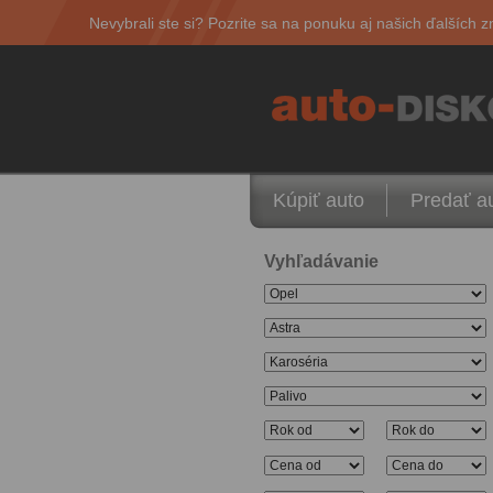
Nevybrali ste si? Pozrite sa na ponuku aj našich ďalších z
Kúpiť auto
Predať a
Vyhľadávanie