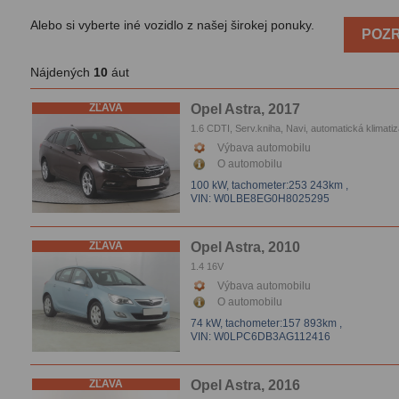
Alebo si vyberte iné vozidlo z našej širokej ponuky.
POZR
Nájdených
10
áut
ZĽAVA
Opel Astra, 2017
1.6 CDTI, Serv.kniha, Navi, automatická klimatiz
Tempomat, El.okna, Vyhrievanie sedačiek, Park
Výbava automobilu
senzory, Parkovacie kamera
O automobilu
100 kW,
tachometer:253 243km
,
VIN: W0LBE8EG0H8025295
ZĽAVA
Opel Astra, 2010
1.4 16V
Výbava automobilu
O automobilu
74 kW,
tachometer:157 893km
,
VIN: W0LPC6DB3AG112416
ZĽAVA
Opel Astra, 2016