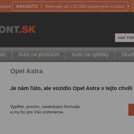
načiek:
AAA AUTO
Vyberajte až z 15 000 ojazdených vozidiel
např. Fabi
uto
Auto na protiúčet
Auto na splátky
Skvel
Opel Astra
Je nám ľúto, ale vozidlo Opel Astra v tejto chví
Vyplňte, prosím, nasledujúci formulár
a my ho pre Vás zoženieme.