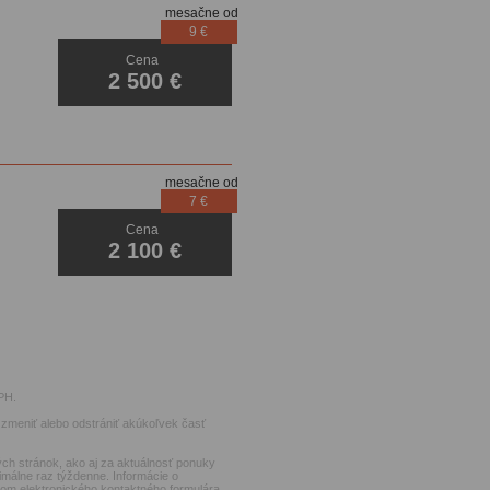
mesačne od
9 €
Cena
Xenóny
2 500 €
mesačne od
7 €
Cena
2 100 €
PH.
zmeniť alebo odstrániť akúkoľvek časť
ch stránok, ako aj za aktuálnosť ponuky
imálne raz týždenne. Informácie o
ctvom elektronického kontaktného formulára