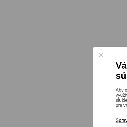
Vá
sú
Aby p
využí
služi
pre v
Sprav