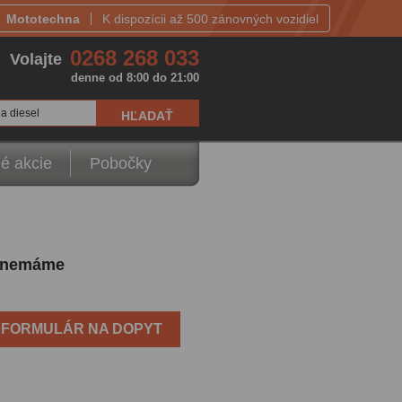
Mototechna
K dispozícii až 500 zánovných vozidiel
0268 268 033
Volajte
denne od 8:00 do 21:00
a diesel
é akcie
Pobočky
li nemáme
FORMULÁR NA DOPYT