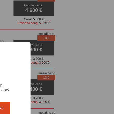
Akciová cena
ovacie
4 600 €
Cena:
5 800 €
Pôvodná cena:
5 800 €
mesačne od
10 €
ory,
Akciová cena
na,
2 800 €
Cena:
3 000 €
Pôvodná cena:
3 000 €
mesačne od
13 €
Akciová cena
ch
3 400 €
ktorý
Cena:
3 700 €
Pôvodná cena:
4 000 €
tko
mesačne od