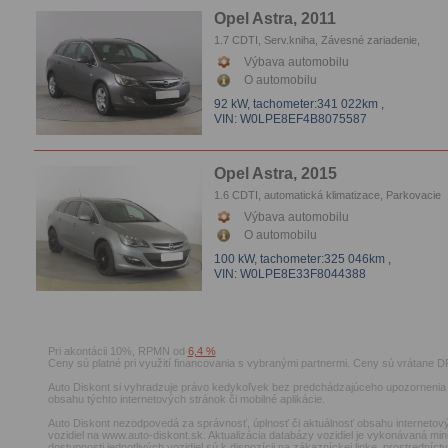
Opel Astra, 2011
1.7 CDTI, Serv.kniha, Závesné zariadenie,
automatická klimatizace, Parkovacie senzory, 
Výbava automobilu
O automobilu
92 kW,
tachometer:341 022km
,
VIN: W0LPE8EF4B8075587
Opel Astra, 2015
1.6 CDTI, automatická klimatizace, Parkovacie
senzory, Xenóny
Výbava automobilu
O automobilu
100 kW,
tachometer:325 046km
,
VIN: W0LPE8E33F8044388
Pri akontácii 10%, RPMN od
6,4 %
Ceny sú platné pri využití financovania s vybranými partnermi. Ceny sú vrátane D
Auto Diskont si vyhradzuje právo kedykoľvek bez predchádzajúceho upozornenia 
obsahu týchto internetových stránok či mobilné aplikácie.
Auto Diskont nezodpovedá za správnosť, úplnosť či aktuálnosť obsahu internetový
vozidiel na www.auto-diskont.sk. Aktualizácia databázy vozidiel je vykonávaná min
dostupnosti jednotlivých vozidiel sú k dispozícii na zákazníckej linke, prostrední