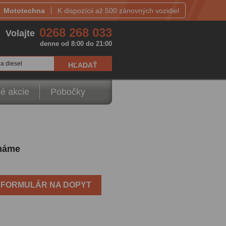
Mototechna
K dispozícii až 500 zánovných vozidiel
0268 268 033
Volajte
denne od 8:00 do 21:00
a diesel
é akcie
Pobočky
emáme
FORMULÁR NA DOPYT