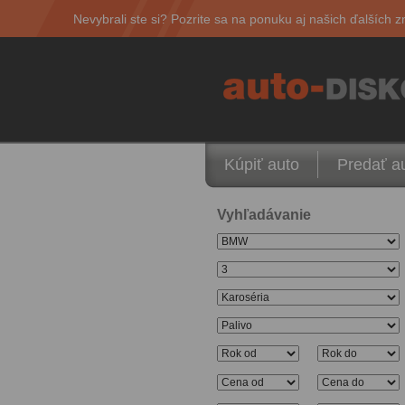
Nevybrali ste si? Pozrite sa na ponuku aj našich ďalších z
Kúpiť auto
Predať a
Vyhľadávanie