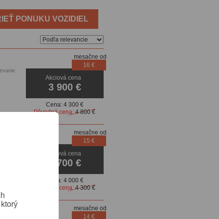
IEŤ PONUKU VOZIDIEL
mesačne od
16 €
ievanie
Akciová cena
3 900 €
Cena:
4 300 €
Pôvodná cena:
4 800 €
mesačne od
15 €
Akciová cena
enzory
3 700 €
Cena:
4 000 €
Pôvodná cena:
4 300 €
ch
ktorý
mesačne od
14 €