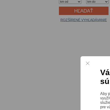
ROZŠÍRENÉ VYHĽADÁVANIE
Vá
sú
Aby p
využí
služi
pre v