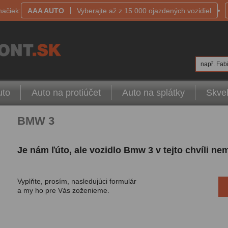
načiek:
AAA AUTO
Vyberajte až z 15 000 ojazdených vozidiel
např. Fabi
uto
Auto na protiúčet
Auto na splátky
Skvel
BMW 3
Je nám ľúto, ale vozidlo Bmw 3 v tejto chvíli n
Vyplňte, prosím, nasledujúci formulár
a my ho pre Vás zoženieme.