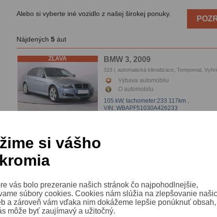
Alebo si vyberte iné vozidlo z našej širokej ponuky.
POZR
Nájdených
5
áut
ZĽAVA
BMW 3, 2009
318 i, automatická klimatizace, Tempomat, Vyhr
sedačiek, Parkovacie senzory
Výbava automobilu
O automobilu
105 kW,
tachometer:233 117km
,
VIN: WBAPF51030A426233
ZĽAVA
BMW 3, 2009
žime si vášho
318 d, Automat, Navi, automatická klimatizace,
Tempomat, Vyhrievanie sedačiek, Parkovacie s
kromia
Výbava automobilu
O automobilu
105 kW,
tachometer:268 547km
,
VIN: WBAUX11050A329768
re vás bolo prezeranie našich stránok čo najpohodlnejšie,
vame súbory cookies. Cookies nám slúžia na zlepšovanie naši
eb a zároveň vám vďaka nim dokážeme lepšie ponúknuť obsah, 
BMW 3, 2013
ás môže byť zaujímavý a užitočný.