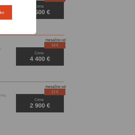
Cena
4 500 €
tko
mesačne od
19 €
,
Cena
enzory
4 400 €
mesačne od
12 €
zory,
Cena
2 900 €