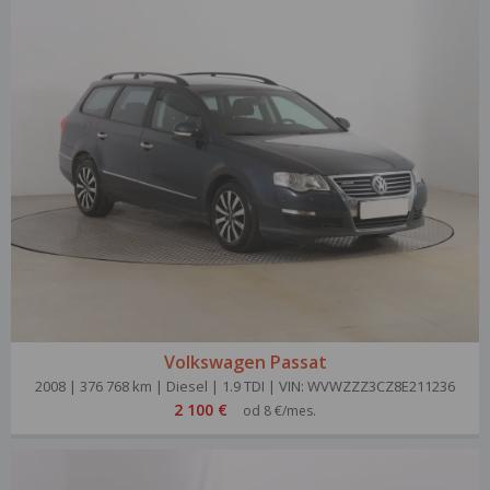
Volkswagen Passat
2008 | 376 768 km | Diesel | 1.9 TDI | VIN: WVWZZZ3CZ8E211236
2 100 €
od 8 €/mes.