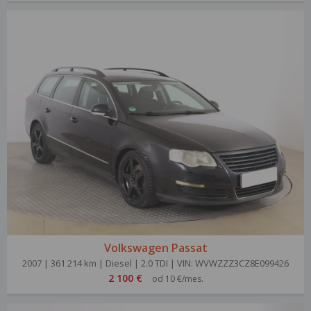
Volkswagen Passat
2007 | 361 214 km | Diesel | 2.0 TDI | VIN: WVWZZZ3CZ8E099426
2 100 €
od 10 €/mes.