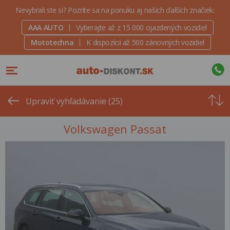
Nevybrali ste si? Pozrite sa na ponuku aj našich ďalších značiek:
AAA AUTO
Vyberajte až z 15 000 ojazdených vozidiel
Mototechna
K dispozícii až 500 zánovných vozidiel
Od
najvyšše
Upraviť vyhľadávanie (25)
ceny
Volkswagen Passat