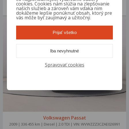
2006 | 253 868 km | Diesel | 2.0 TDI | VIN: WVWZZZ3CZ6P034163
cookies. Cookies nám slúžia na zlepšovanie
našich služieb a zároveň vám vďaka nim
3 000 €
od 14 €/mes.
dokážeme lepšie ponúknuť obsah, ktorý pre
vás môže byť zaujímavý a užitočný.
Prijať všetko
Iba nevyhnutné
Spravovať cookies
Volkswagen Passat
2009 | 336 455 km | Diesel | 2.0 TDI | VIN: WVWZZZ3CZAE026991