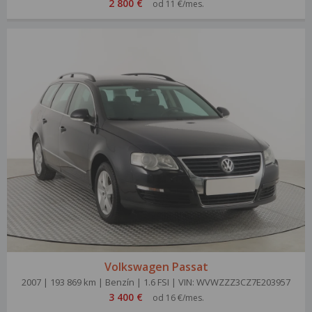
2 800 €
od 11 €/mes.
Volkswagen Passat
2007 | 193 869 km | Benzín | 1.6 FSI | VIN: WVWZZZ3CZ7E203957
3 400 €
od 16 €/mes.