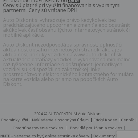
Pri akontácii 10%, RPMN od
6,4 %
Ceny sú platné pri využití financovania s vybranými
partnermi. Ceny sú vrátane DPH.
Auto Diskont si vyhradzuje právo kedykoľvek bez
predchádzajúceho upozornenia zmeniť alebo odstrániť
akúkoľvek časť obsahu týchto internetových stránok či
mobilné aplikácie.
Auto Diskont nezodpovedá za správnosť, úplnosť či
aktuálnosť obsahu internetových stránok, ako aj za
aktuálnosť ponuky vozidiel na www.auto-diskont.sk.
Aktualizácia databázy vozidiel je vykonávaná minimálne
raz týždenne. Informácie o dostupnosti jednotlivých
vozidiel sú k dispozícii na zákazníckej linke,
prostredníctvom elektronického kontaktného formulára
na karte vozidla alebo priamo na pobočkách Auto
Diskont.
2024 © AUTOCENTRUM Auto Diskont
Podmínky užití
|
Nakladanie s osobnými údajmi
|
Etický Kodex
|
Cenník
|
Otvoriť nastavenia cookies
|
Pravidlá používania cookies
|
NNTB - Nenechaj to byť, online schránka dôvery
|
Dokumenty k stiahnutiu