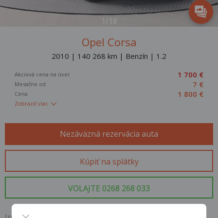
1/18
Opel Corsa
2010 | 140 268 km | Benzín | 1.2
1 700 €
Akciová cena na úver
7 €
Mesačne od
1 800 €
Cena
Zobraziť viac
Nezáväzná rezervácia auta
Kúpiť na splátky
VOLAJTE 0268 268 033
Informácie o vozidle