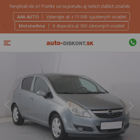
Nevybrali ste si? Pozrite sa na ponuku aj našich ďalších značiek:
AAA AUTO
Vyberajte až z 15 000 ojazdených vozidiel
Mototechna
K dispozícii až 500 zánovných vozidiel