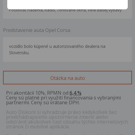
Hmlovky, Klimatizácia, Kolesá z ľahkých zliatin, Palubný počítač,
Posilovač riadenia, Rádio, Tónované okná, Veľa ďalšej výbavy
Predstavenie auta Opel Corsa
vozidlo bolo kúpené u autorizovaného dealera na
Slovensku.
Otázka na auto
Pri akontácii 10%, RPMN od
6,4 %
Ceny sú platné pri využití financovania s vybranými
partnermi. Ceny sú vrátane DPH.
Auto Diskont si vyhradzuje právo kedykoľvek bez
predchádzajúceho upozornenia zmeniť alebo
odstrániť akúkoľvek časť obsahu týchto internetových
stránok či mobilné aplikácie.