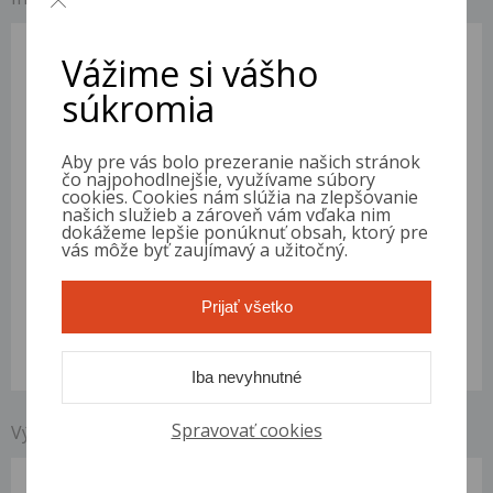
Registrácia
2010
Vážime si vášho
Stav tachometra:
140 268 km
súkromia
VIN
W0L0SDL68A4334560
Motor
1.2
Palivo
Benzín
Aby pre vás bolo prezeranie našich stránok
Objem
1 229 ccm
čo najpohodlnejšie, využívame súbory
Výkon
63 kW (86 PS)
cookies. Cookies nám slúžia na zlepšovanie
našich služieb a zároveň vám vďaka nim
Prevodovka
5 stupňů
dokážeme lepšie ponúknuť obsah, ktorý pre
Karoséria
Hatchback
vás môže byť zaujímavý a užitočný.
STK
2026-10-22
Farba
sivá
Prijať všetko
Počet miest
5
Počet dverí
5
Emisie
EURO5
Iba nevyhnutné
Spravovať cookies
Výbava vozidla Opel Corsa
ABS, Airbag, Centrálne uzamykanie, Elektricky ovládané okná,