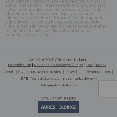
Auto Diskont nezodpovedá za správnosť, úplnosť či
aktuálnosť obsahu internetových stránok, ako aj za
aktuálnosť ponuky vozidiel na www.auto-diskont.sk.
Aktualizácia databázy vozidiel je vykonávaná
minimálne raz týždenne. Informácie o dostupnosti
jednotlivých vozidiel sú k dispozícii na zákazníckej
linke, prostredníctvom elektronického kontaktného
formulára na karte vozidla alebo priamo na
pobočkách Auto Diskont.
2024 © AUTOCENTRUM Auto Diskont
Podmínky užití
|
Nakladanie s osobnými údajmi
|
Etický Kodex
|
Cenník
|
Otvoriť nastavenia cookies
|
Pravidlá používania cookies
|
NNTB - Nenechaj to byť, online schránka dôvery
|
Dokumenty k stiahnutiu
Sme členom skupiny