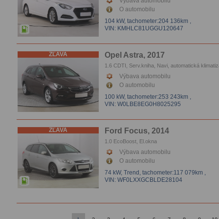
Výbava automobilu
O automobilu
104 kW,
tachometer:204 136km
,
VIN: KMHLC81UGGU120647
ZĽAVA
Opel Astra, 2017
1.6 CDTI, Serv.kniha, Navi, automatická klimatiz
Tempomat, El.okna, Vyhrievanie sedačiek, Park
Výbava automobilu
senzory, Parkovacie kamera
O automobilu
100 kW,
tachometer:253 243km
,
VIN: W0LBE8EG0H8025295
ZĽAVA
Ford Focus, 2014
1.0 EcoBoost, El.okna
Výbava automobilu
O automobilu
74 kW, Trend,
tachometer:117 079km
,
VIN: WF0LXXGCBLDE28104