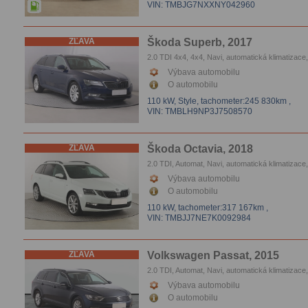
VIN: TMBJG7NXXNY042960
ZĽAVA
Škoda Superb, 2017
2.0 TDI 4x4, 4x4, Navi, automatická klimatizace,
Xenóny, Tempomat, Parkovacie senzory, Vyhrie
Výbava automobilu
sedačiek
O automobilu
110 kW, Style,
tachometer:245 830km
,
VIN: TMBLH9NP3J7508570
ZĽAVA
Škoda Octavia, 2018
2.0 TDI, Automat, Navi, automatická klimatizace,
Tempomat, Parkovacie senzory, Vyhrievanie se
Výbava automobilu
O automobilu
110 kW,
tachometer:317 167km
,
VIN: TMBJJ7NE7K0092984
ZĽAVA
Volkswagen Passat, 2015
2.0 TDI, Automat, Navi, automatická klimatizace,
Tempomat, Parkovacie senzory, Vyhrievanie se
Výbava automobilu
O automobilu