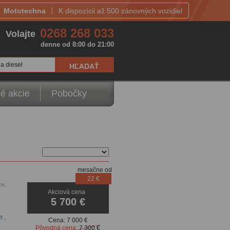
Mototechna
K dispozícii až 500 zánovných vozidiel
0268 268 033
Volajte
denne od 8:00 do 21:00
a diesel
é akcie
Pobočky
mesačne od
22 €
ce,
Akciová cena
enzory,
5 700 €
m
,
Cena:
7 000 €
Pôvodná cena:
7 300 €