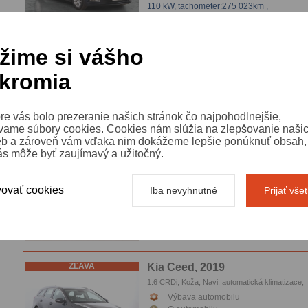
110 kW,
tachometer:275 023km
,
VIN: WVWZZZ3CZGP003815
žime si vášho
ZĽAVA
Škoda Superb, 2013
1.6 TDI, Navi, automatická klimatizace, Tempom
kromia
Vyhrievanie sedačiek, Parkovacie senzory
Výbava automobilu
O automobilu
77 kW,
tachometer:191 809km
,
re vás bolo prezeranie našich stránok čo najpohodlnejšie,
VIN: TMBJJ73T9D9043477
vame súbory cookies. Cookies nám slúžia na zlepšovanie naši
eb a zároveň vám vďaka nim dokážeme lepšie ponúknuť obsah, 
ás môže byť zaujímavý a užitočný.
ZĽAVA
Škoda Octavia, 2025
RS 2.0 TSI
ovať cookies
Iba nevyhnutné
Prijať vše
Výbava automobilu
O automobilu
195 kW, RS,
tachometer:15 276km
,
VIN: TMBJV8NX1SY093593
ZĽAVA
Kia Ceed, 2019
1.6 CRDi, Koža, Navi, automatická klimatizace,
Tempomat, Parkovacie senzory
Výbava automobilu