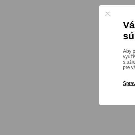
Vá
sú
Aby p
využí
služi
pre v
Sprav