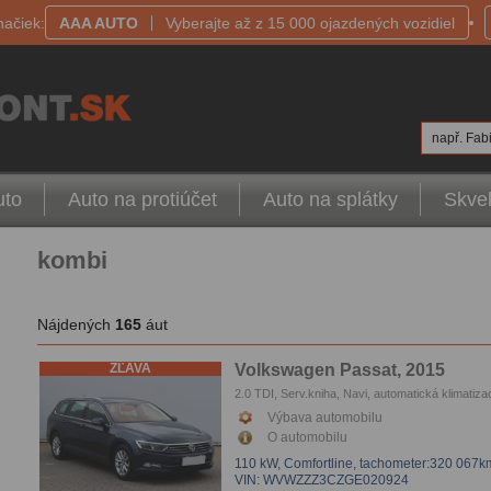
načiek:
AAA AUTO
Vyberajte až z 15 000 ojazdených vozidiel
např. Fabi
uto
Auto na protiúčet
Auto na splátky
Skvel
kombi
Nájdených
165
áut
ZĽAVA
Volkswagen Passat, 2015
2.0 TDI, Serv.kniha, Navi, automatická klimatiza
Tempomat, Vyhrievanie sedačiek, Parkovacie s
Výbava automobilu
Parkovacie kamera
O automobilu
110 kW, Comfortline,
tachometer:320 067k
VIN: WVWZZZ3CZGE020924