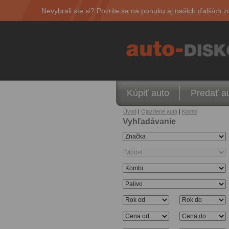
Nevybrali ste si? Pozrite sa na ponuku aj našich ďalších z
Kúpiť auto
Predať a
Úvod
|
Ojazdené autá
|
Kombi
Vyhľadávanie
165
vozidiel v ponuke