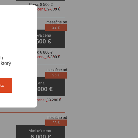
Cena:
8 500 €
Pôvodná cena:
9 300 €
mesačne od
22 €
at,
Akciová cena
5 600 €
Cena:
6 800 €
Pôvodná cena:
6 800 €
ch
ktorý
mesačne od
96 €
Cena
tko
30 000 €
Pôvodná cena:
39 200 €
mesačne od
23 €
Akciová cena
6 000 €