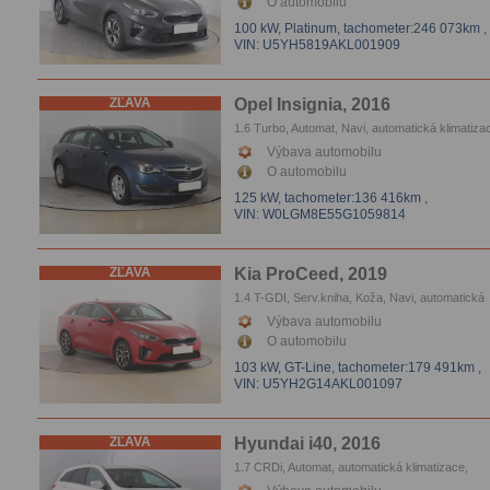
O automobilu
100 kW, Platinum,
tachometer:246 073km
,
VIN: U5YH5819AKL001909
ZĽAVA
Opel Insignia, 2016
1.6 Turbo, Automat, Navi, automatická klimatiza
Tempomat, Parkovacie senzory
Výbava automobilu
O automobilu
125 kW,
tachometer:136 416km
,
VIN: W0LGM8E55G1059814
ZĽAVA
Kia ProCeed, 2019
1.4 T-GDI, Serv.kniha, Koža, Navi, automatická
klimatizace, Tempomat, Parkovacie senzory
Výbava automobilu
O automobilu
103 kW, GT-Line,
tachometer:179 491km
,
VIN: U5YH2G14AKL001097
ZĽAVA
Hyundai i40, 2016
1.7 CRDi, Automat, automatická klimatizace,
Tempomat, Vyhrievanie sedačiek, Parkovacie s