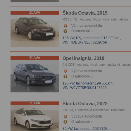
ZĽAVA
Škoda Octavia, 2015
RS 2.0 TDI, Automat, Koža, Navi, automatická
klimatizace, Xenóny, Tempomat, Parkovacie sen
Výbava automobilu
Vyhrievanie sedačiek, Pan.střecha
O automobilu
135 kW, RS,
tachometer:216 309km
,
VIN: TMBJK7NE8F0229756
ZĽAVA
Opel Insignia, 2018
2.0 CDTI, Automat, Navi, automatická klimatizac
Tempomat, Parkovacie senzory, Parkovacie ka
Výbava automobilu
Koža, Navi, automatická klimatizace, Tempomat
O automobilu
Parkovacie senzory, Parkovacie kamera
125 kW,
tachometer:199 551km
,
VIN: W0VZT8EG0J1148525
ZĽAVA
Škoda Octavia, 2022
2.0 TDI, automatická klimatizace, Tempomat,
Parkovacie senzory, Vyhrievanie sedačiek
Výbava automobilu
O automobilu
85 kW,
tachometer:153 330km
,