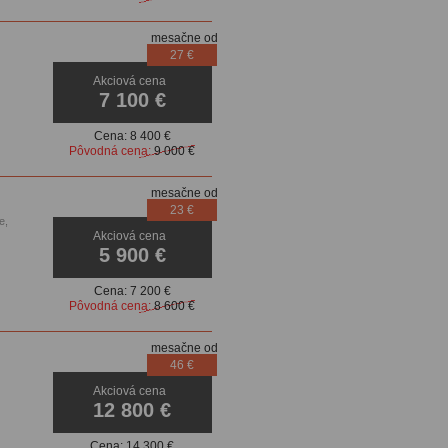
mesačne od
27 €
Akciová cena
zory,
7 100 €
Cena:
8 400 €
Pôvodná cena:
9 000 €
mesačne od
23 €
e,
Akciová cena
mera,
5 900 €
,
Cena:
7 200 €
Pôvodná cena:
8 600 €
mesačne od
46 €
Akciová cena
12 800 €
Cena:
14 300 €