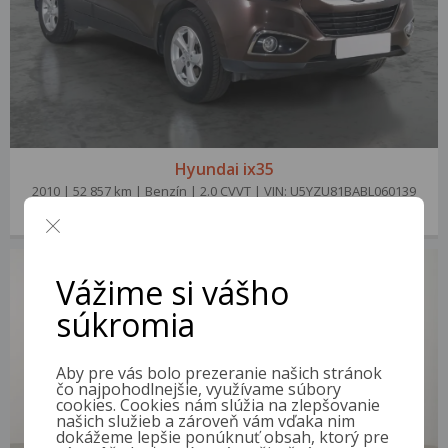
Hyundai ix35
2010 | 52 857 km | Benzín | 2.0 CVVT | VIN: U5YZU81BABL060139
5 300 €
od 24 €/mes.
Vážime si vášho
súkromia
Aby pre vás bolo prezeranie našich stránok
čo najpohodlnejšie, využívame súbory
cookies. Cookies nám slúžia na zlepšovanie
našich služieb a zároveň vám vďaka nim
dokážeme lepšie ponúknuť obsah, ktorý pre