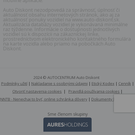
mobilné aplikácie.
Auto Diskont nezodpovedá za správnosť, úplnosť či
aktuálnosť obsahu internetových stránok, ako aj za
aktuálnosť ponuky vozidiel na www.auto-diskont.sk.
Aktualizácia databázy vozidiel je vykonávaná minimálne
raz týždenne. Informácie o dostupnosti jednotlivých
vozidiel sú k dispozícii na zákazníckej linke,
prostredníctvom elektronického kontaktného formulára
na karte vozidla alebo priamo na pobočkách Auto
Diskont.
2024 © AUTOCENTRUM Auto Diskont
Podmínky užití
|
Nakladanie s osobnými údajmi
|
Etický Kodex
|
Cenník
|
Otvoriť nastavenia cookies
|
Pravidlá používania cookies
|
NNTB - Nenechaj to byť, online schránka dôvery
|
Dokumenty k stiahnutiu
Sme členom skupiny