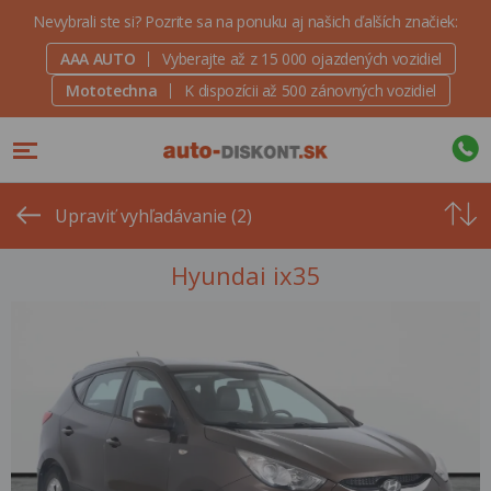
Nevybrali ste si? Pozrite sa na ponuku aj našich ďalších značiek:
AAA AUTO
Vyberajte až z 15 000 ojazdených vozidiel
Mototechna
K dispozícii až 500 zánovných vozidiel
Od
najvyšše
Upraviť vyhľadávanie (2)
ceny
Hyundai ix35