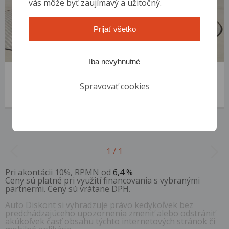
vás môže byť zaujímavý a užitočný.
Prijať všetko
Iba nevyhnutné
Hyundai ix35
2011 | 184 254 km | Benzín | 1.6 GDI | VIN: U5YZU81AABL068753
Spravovať cookies
3 700 €
od 15 €/mes.
1 / 1
Pri akontácii 10%, RPMN od
6,4 %
Ceny sú platné pri využití financovania s vybranými
partnermi. Ceny sú vrátane DPH.
Auto Diskont si vyhradzuje právo kedykoľvek bez
predchádzajúceho upozornenia zmeniť alebo odstrániť
akúkoľvek časť obsahu týchto internetových stránok či