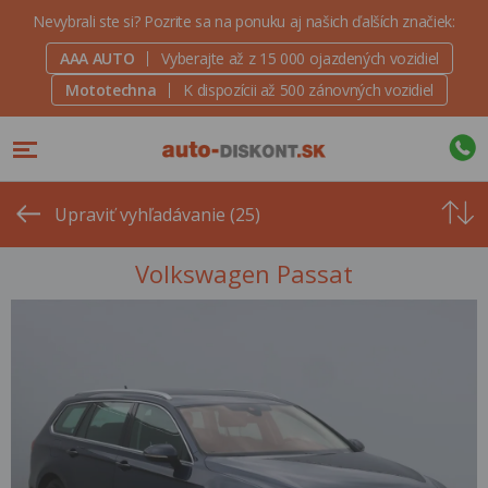
Nevybrali ste si? Pozrite sa na ponuku aj našich ďalších značiek:
AAA AUTO
Vyberajte až z 15 000 ojazdených vozidiel
Mototechna
K dispozícii až 500 zánovných vozidiel
Od
najvyšše
Upraviť vyhľadávanie (25)
ceny
Volkswagen Passat