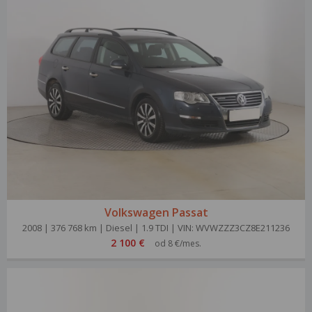
Volkswagen Passat
2008 | 376 768 km | Diesel | 1.9 TDI | VIN: WVWZZZ3CZ8E211236
2 100 €
od 8 €/mes.