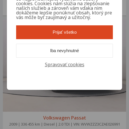
2006 | 253 868 km | Diesel | 2.0 TDI | VIN: WVWZZZ3CZ6P034163
cookies. Cookies nám slúžia na zlepšovanie
našich služieb a zároveň vám vďaka nim
3 000 €
od 14 €/mes.
dokážeme lepšie ponúknuť obsah, ktorý pre
vás môže byť zaujímavý a užitočný.
Prijať všetko
Iba nevyhnutné
Spravovať cookies
Volkswagen Passat
2009 | 336 455 km | Diesel | 2.0 TDI | VIN: WVWZZZ3CZAE026991