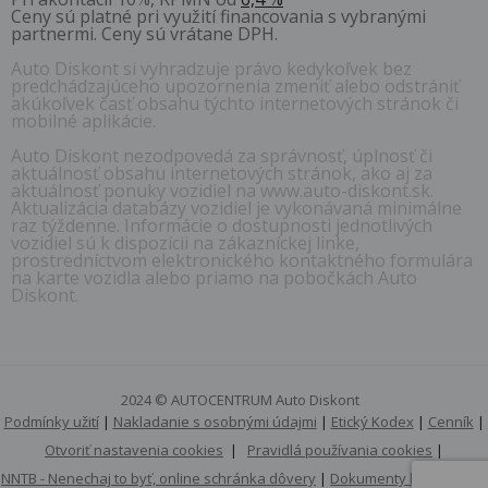
Ceny sú platné pri využití financovania s vybranými
partnermi. Ceny sú vrátane DPH.
Auto Diskont si vyhradzuje právo kedykoľvek bez
predchádzajúceho upozornenia zmeniť alebo odstrániť
akúkoľvek časť obsahu týchto internetových stránok či
mobilné aplikácie.
Auto Diskont nezodpovedá za správnosť, úplnosť či
aktuálnosť obsahu internetových stránok, ako aj za
aktuálnosť ponuky vozidiel na www.auto-diskont.sk.
Aktualizácia databázy vozidiel je vykonávaná minimálne
raz týždenne. Informácie o dostupnosti jednotlivých
vozidiel sú k dispozícii na zákazníckej linke,
prostredníctvom elektronického kontaktného formulára
na karte vozidla alebo priamo na pobočkách Auto
Diskont.
2024 © AUTOCENTRUM Auto Diskont
Podmínky užití
|
Nakladanie s osobnými údajmi
|
Etický Kodex
|
Cenník
|
Otvoriť nastavenia cookies
|
Pravidlá používania cookies
|
NNTB - Nenechaj to byť, online schránka dôvery
|
Dokumenty k stiahnutiu