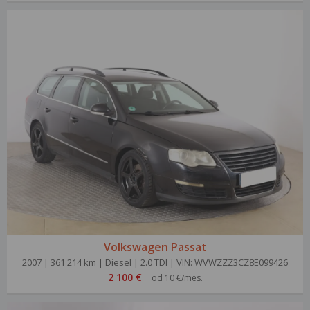
Volkswagen Passat
2007 | 361 214 km | Diesel | 2.0 TDI | VIN: WVWZZZ3CZ8E099426
2 100 €
od 10 €/mes.