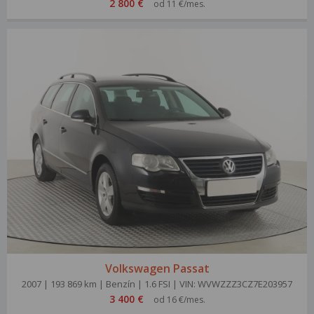
2 800 €
od 11 €/mes.
Volkswagen Passat
2007 | 193 869 km | Benzín | 1.6 FSI | VIN: WVWZZZ3CZ7E203957
3 400 €
od 16 €/mes.