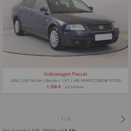
Volkswagen Passat
2003 | 265 542 km | Benzín | 1.8 T | VIN: WVWZZZ3BZ4P107226
1 700 €
od 9 €/mes.
1 / 2
Pri akontácii 10%, RPMN od
6,4 %