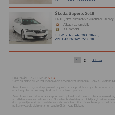
Škoda Superb, 2018
1.6 TDI, Navi, automatická klimatizace, Xenóny,
Tempomat, Parkovacie senzory
Výbava automobilu
O automobilu
88 kW,
tachometer:208 038km
,
VIN: TMBJG9NP2J7512698
1
2
Další >>
Pri akontácii 10%, RPMN od
6,4 %
Ceny sú platné pri využití financovania s vybranými partnermi. Ceny sú vrátane D
Auto Diskont si vyhradzuje právo kedykoľvek bez predchádzajúceho upozornenia 
obsahu týchto internetových stránok či mobilné aplikácie.
Auto Diskont nezodpovedá za správnosť, úplnosť či aktuálnosť obsahu internetový
vozidiel na www.auto-diskont.sk. Aktualizácia databázy vozidiel je vykonávaná min
dostupnosti jednotlivých vozidiel sú k dispozícii na zákazníckej linke, prostrední
na karte vozidla alebo priamo na pobočkách Auto Diskont.