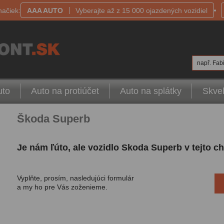
načiek:
AAA AUTO
Vyberajte až z 15 000 ojazdených vozidiel
např. Fabi
uto
Auto na protiúčet
Auto na splátky
Skvel
Škoda Superb
Je nám ľúto, ale vozidlo Skoda Superb v tejto c
Vyplňte, prosím, nasledujúci formulár
a my ho pre Vás zoženieme.