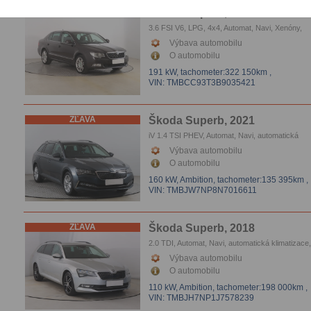
ZĽAVA
Škoda Superb, 2010
3.6 FSI V6, LPG, 4x4, Automat, Navi, Xenóny,
Tempomat, Vyhrievanie sedačiek, Parkovacie s
Výbava automobilu
O automobilu
191 kW,
tachometer:322 150km
,
VIN: TMBCC93T3B9035421
ZĽAVA
Škoda Superb, 2021
iV 1.4 TSI PHEV, Automat, Navi, automatická
klimatizace, Tempomat, Parkovacie senzory
Výbava automobilu
O automobilu
160 kW, Ambition,
tachometer:135 395km
,
VIN: TMBJW7NP8N7016611
ZĽAVA
Škoda Superb, 2018
2.0 TDI, Automat, Navi, automatická klimatizace,
Tempomat, Parkovacie senzory, Vyhrievanie se
Výbava automobilu
O automobilu
110 kW, Ambition,
tachometer:198 000km
,
VIN: TMBJH7NP1J7578239