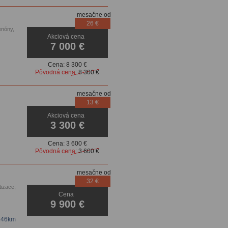
mesačne od
26 €
enóny,
Akciová cena
dačiek
7 000 €
Cena:
8 300 €
Pôvodná cena:
8 300 €
mesačne od
13 €
Akciová cena
3 300 €
Cena:
3 600 €
Pôvodná cena:
3 600 €
mesačne od
32 €
tizace,
Cena
vanie
9 900 €
146km