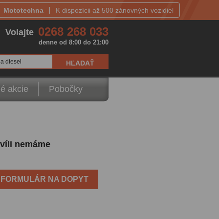
Mototechna
K dispozícii až 500 zánovných vozidiel
0268 268 033
Volajte
denne od 8:00 do 21:00
a diesel
é akcie
Pobočky
hvíli nemáme
FORMULÁR NA DOPYT