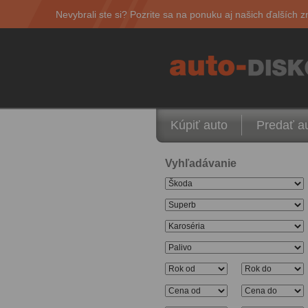
Nevybrali ste si? Pozrite sa na ponuku aj našich ďalších z
Kúpiť auto
Predať a
Vyhľadávanie