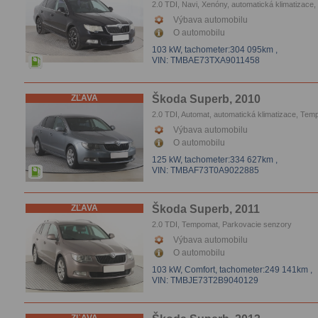
2.0 TDI, Navi, Xenóny, automatická klimatizace,
Tempomat, Vyhrievanie sedačiek, Parkovacie s
Výbava automobilu
O automobilu
103 kW,
tachometer:304 095km
,
VIN: TMBAE73TXA9011458
ZĽAVA
Škoda Superb, 2010
2.0 TDI, Automat, automatická klimatizace, Tem
Parkovacie senzory
Výbava automobilu
O automobilu
125 kW,
tachometer:334 627km
,
VIN: TMBAF73T0A9022885
ZĽAVA
Škoda Superb, 2011
2.0 TDI, Tempomat, Parkovacie senzory
Výbava automobilu
O automobilu
103 kW, Comfort,
tachometer:249 141km
,
VIN: TMBJE73T2B9040129