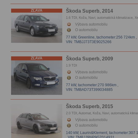
ZĽAVA
Škoda Superb, 2014
1.6 TDI, Koža, Navi, automatická klimatizace, X
Tempomat, Parkovacie senzory, Vyhrievanie se
Výbava automobilu
O automobilu
77 kW, Greenline,
tachometer:256 724km
,
VIN: TMBJJ73T3E9025266
ZĽAVA
Škoda Superb, 2009
1.9 TDI
Výbava automobilu
O automobilu
77 kW,
tachometer:270 986km
,
VIN: TMBAD73T399034885
Škoda Superb, 2015
2.0 TDI, Automat, Koža, Navi, automatická klima
Xenóny, Tempomat, Parkovacie senzory, Vyhrie
Výbava automobilu
sedačiek
O automobilu
140 kW, Laurin&Klement,
tachometer:307 
, VIN: TMBJJ9NP9G7014931