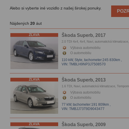
Alebo si vyberte iné vozidlo z našej širokej ponuky.
POZR
Nájdených
20
áut
ZĽAVA
Škoda Superb, 2017
2.0 TDI 4x4, 4x4, Navi, automatická klimatizace,
Xenóny, Tempomat, Parkovacie senzory, Vyhrie
Výbava automobilu
sedačiek
O automobilu
110 kW, Style,
tachometer:245 830km
,
VIN: TMBLH9NP3J7508570
ZĽAVA
Škoda Superb, 2013
1.6 TDI, Navi, automatická klimatizace, Tempom
Vyhrievanie sedačiek, Parkovacie senzory
Výbava automobilu
O automobilu
77 kW,
tachometer:191 809km
,
VIN: TMBJJ73T9D9043477
ZĽAVA
Škoda Superb, 2009