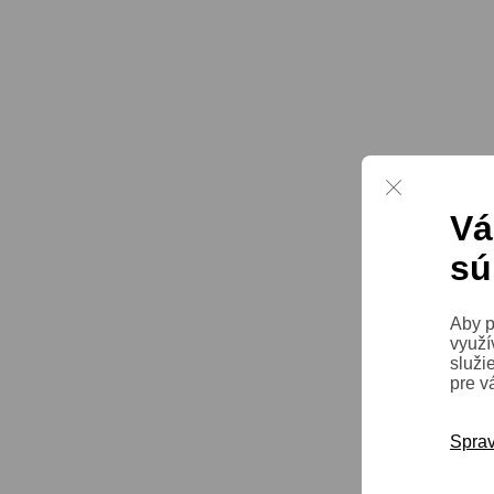
Vá
sú
Aby p
využí
služi
pre v
Sprav