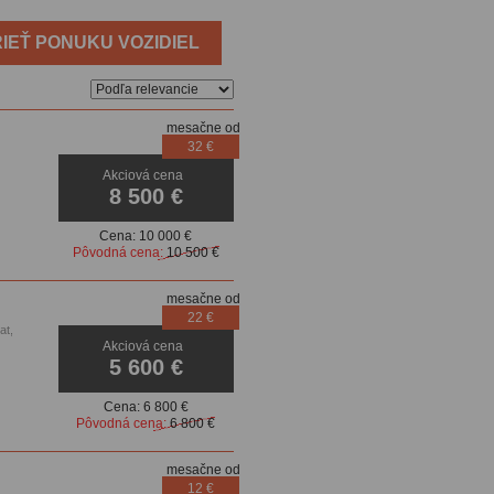
IEŤ PONUKU VOZIDIEL
mesačne od
32 €
Akciová cena
vanie
8 500 €
Cena:
10 000 €
Pôvodná cena:
10 500 €
mesačne od
22 €
at,
Akciová cena
5 600 €
Cena:
6 800 €
Pôvodná cena:
6 800 €
mesačne od
12 €