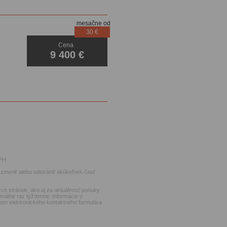
mesačne od
30 €
Cena
9 400 €
PH.
zmeniť alebo odstrániť akúkoľvek časť
ch stránok, ako aj za aktuálnosť ponuky
imálne raz týždenne. Informácie o
ctvom elektronického kontaktného formulára