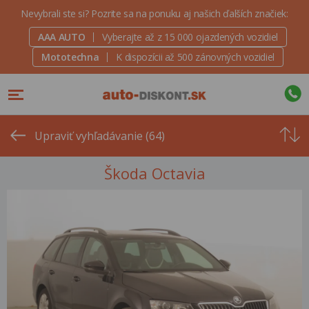
Nevybrali ste si? Pozrite sa na ponuku aj našich ďalších značiek:
AAA AUTO
Vyberajte až z 15 000 ojazdených vozidiel
Mototechna
K dispozícii až 500 zánovných vozidiel
Od
najvyšše
Upraviť vyhľadávanie (64)
ceny
Škoda Octavia