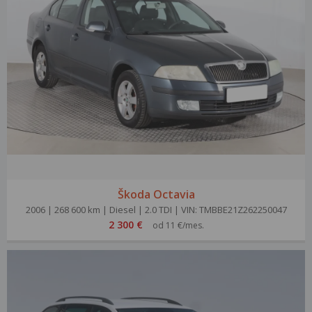
Škoda Octavia
2006 | 268 600 km | Diesel | 2.0 TDI | VIN: TMBBE21Z262250047
2 300 €
od 11 €/mes.