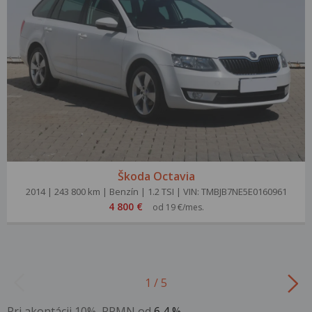
Škoda Octavia
2014 | 243 800 km | Benzín | 1.2 TSI | VIN: TMBJB7NE5E0160961
4 800 €
od 19 €/mes.
1 / 5
Pri akontácii 10%, RPMN od
6,4 %