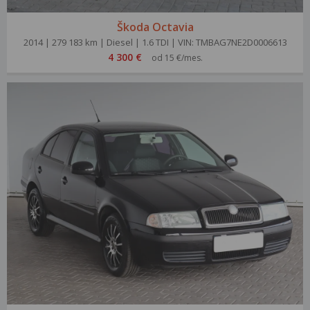
Škoda Octavia
2014 | 279 183 km | Diesel | 1.6 TDI | VIN: TMBAG7NE2D0006613
4 300 €
od 15 €/mes.