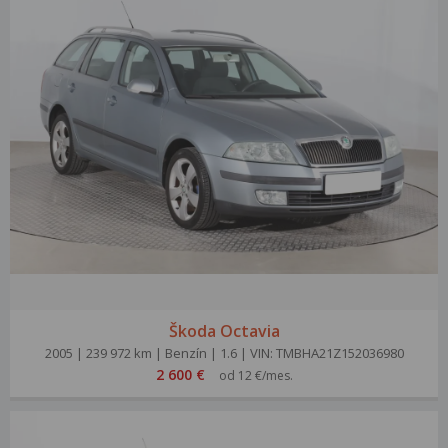
Škoda Octavia
2005 | 239 972 km | Benzín | 1.6 | VIN: TMBHA21Z152036980
2 600 €
od 12 €/mes.