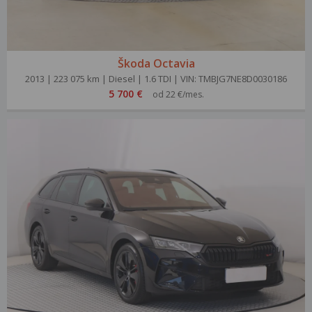
Škoda Octavia
2013 | 223 075 km | Diesel | 1.6 TDI | VIN: TMBJG7NE8D0030186
5 700 €
od 22 €/mes.