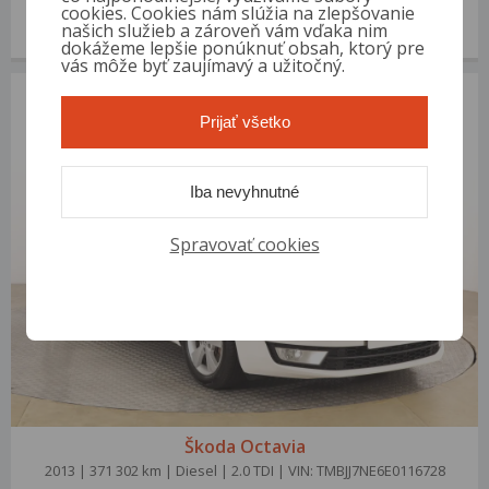
2010 | 145 683 km | Benzín | 1.4 16V | VIN: TMBDX21Z5AC012148
cookies. Cookies nám slúžia na zlepšovanie
našich služieb a zároveň vám vďaka nim
3 200 €
od 13 €/mes.
dokážeme lepšie ponúknuť obsah, ktorý pre
vás môže byť zaujímavý a užitočný.
Prijať všetko
Iba nevyhnutné
Spravovať cookies
Škoda Octavia
2013 | 371 302 km | Diesel | 2.0 TDI | VIN: TMBJJ7NE6E0116728