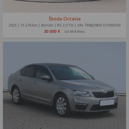
Škoda Octavia
2025 | 15 276 km | Benzín | RS 2.0 TSI | VIN: TMBJV8NX1SY093593
30 000 €
od 96 €/mes.