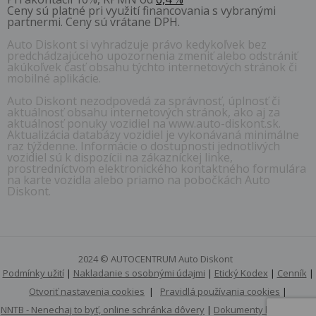
Ceny sú platné pri využití financovania s vybranými
partnermi. Ceny sú vrátane DPH.
Auto Diskont si vyhradzuje právo kedykoľvek bez
predchádzajúceho upozornenia zmeniť alebo odstrániť
akúkoľvek časť obsahu týchto internetových stránok či
mobilné aplikácie.
Auto Diskont nezodpovedá za správnosť, úplnosť či
aktuálnosť obsahu internetových stránok, ako aj za
aktuálnosť ponuky vozidiel na www.auto-diskont.sk.
Aktualizácia databázy vozidiel je vykonávaná minimálne
raz týždenne. Informácie o dostupnosti jednotlivých
vozidiel sú k dispozícii na zákazníckej linke,
prostredníctvom elektronického kontaktného formulára
na karte vozidla alebo priamo na pobočkách Auto
Diskont.
2024 © AUTOCENTRUM Auto Diskont
Podmínky užití
|
Nakladanie s osobnými údajmi
|
Etický Kodex
|
Cenník
|
Otvoriť nastavenia cookies
|
Pravidlá používania cookies
|
NNTB - Nenechaj to byť, online schránka dôvery
|
Dokumenty k stiahnutiu