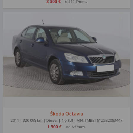
3 300 €
od 11 €/mes.
Škoda Octavia
2011 | 320 098 km | Diesel | 1.6 TDI | VIN: TMBBT61Z5B2083447
1 500 €
od 6 €/mes.