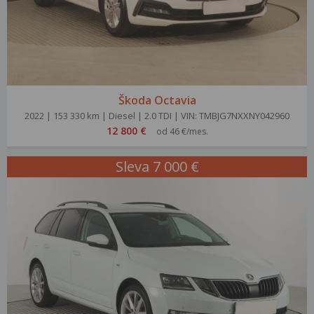
Škoda Octavia
2022 | 153 330 km | Diesel | 2.0 TDI | VIN: TMBJG7NXXNY042960
12 800 €
od 46 €/mes.
Sleva 7 000 €