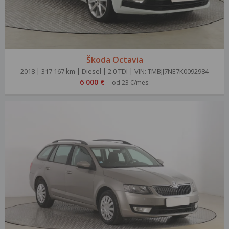
Škoda Octavia
2018 | 317 167 km | Diesel | 2.0 TDI | VIN: TMBJJ7NE7K0092984
6 000 €
od 23 €/mes.