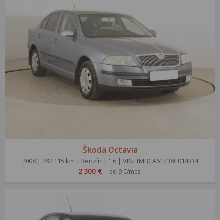
Škoda Octavia
2008 | 292 115 km | Benzín | 1.6 | VIN: TMBCA61Z38C014334
2 300 €
od 9 €/mes.