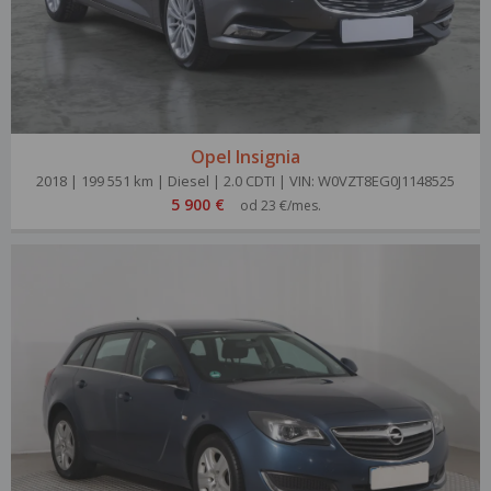
Opel Insignia
2018 | 199 551 km | Diesel | 2.0 CDTI | VIN: W0VZT8EG0J1148525
5 900 €
od 23 €/mes.