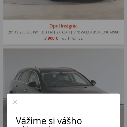
Opel Insignia
2013 | 235 360 km | Diesel | 2.0 CDTI | VIN: W0LGT8GM5D1074980
3 900 €
od 14 €/mes.
Vážime si vášho