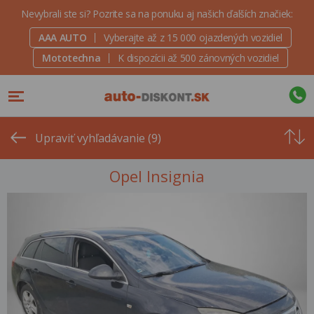
Nevybrali ste si? Pozrite sa na ponuku aj našich ďalších značiek:
AAA AUTO
Vyberajte až z 15 000 ojazdených vozidiel
Mototechna
K dispozícii až 500 zánovných vozidiel
Od
najvyšše
Upraviť vyhľadávanie (9)
ceny
Opel Insignia