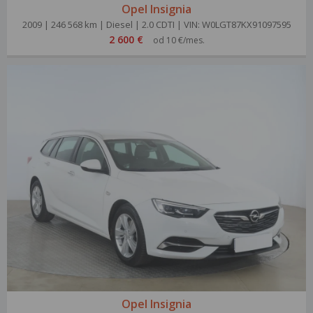
Opel Insignia
2009 | 246 568 km | Diesel | 2.0 CDTI | VIN: W0LGT87KX91097595
2 600 €
od 10 €/mes.
Opel Insignia