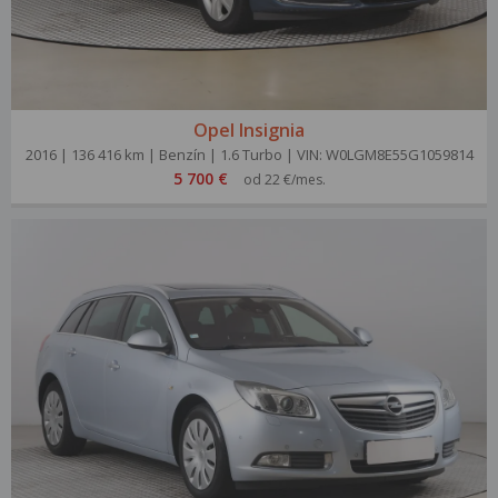
Opel Insignia
2016 | 136 416 km | Benzín | 1.6 Turbo | VIN: W0LGM8E55G1059814
5 700 €
od 22 €/mes.