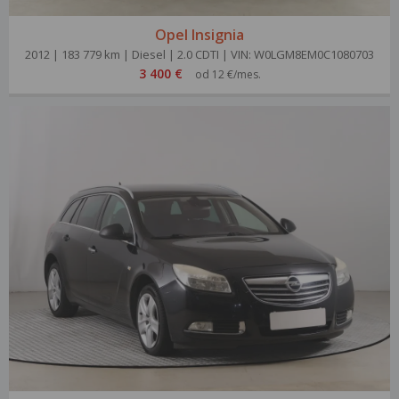
Opel Insignia
2012 | 183 779 km | Diesel | 2.0 CDTI | VIN: W0LGM8EM0C1080703
3 400 €
od 12 €/mes.