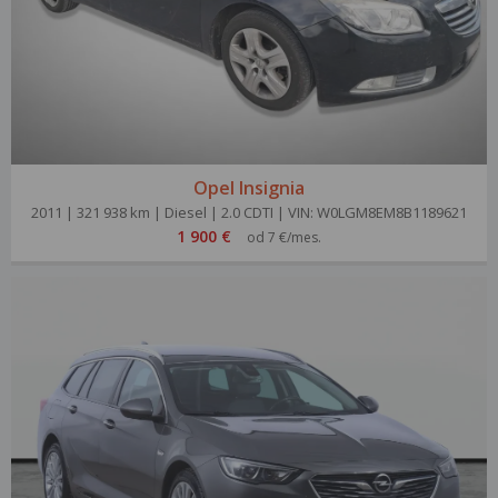
Opel Insignia
2011 | 321 938 km | Diesel | 2.0 CDTI | VIN: W0LGM8EM8B1189621
1 900 €
od 7 €/mes.