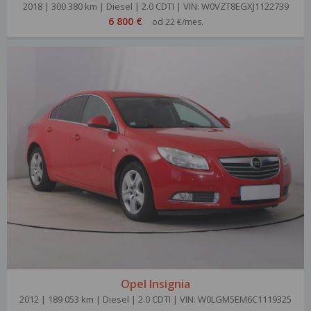
2018 | 300 380 km | Diesel | 2.0 CDTI | VIN: W0VZT8EGXJ1122739
6 800 €
od 22 €/mes.
Opel Insignia
2012 | 189 053 km | Diesel | 2.0 CDTI | VIN: W0LGM5EM6C1119325