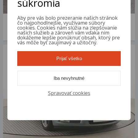
súkromia
Aby pre vás bolo prezeranie našich stránok
Opel Insignia
čo najpohodlnejšie, využívame súbory
2013 | 278 333 km | Diesel | 2.0 CDTI | VIN: W0LGT8ELXD1137307
cookies. Cookies nám slúžia na zlepšovanie
našich služieb a zároveň vám vďaka nim
3 800 €
od 13 €/mes.
dokážeme lepšie ponúknuť obsah, ktorý pre
vás môže byť zaujímavý a užitočný.
Prijať všetko
Iba nevyhnutné
Spravovať cookies