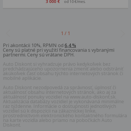
3 000 €
od 10 €/mes.
1 / 1
Pri akontácii 10%, RPMN od
6,4 %
Ceny sú platné pri využití financovania s vybranými
partnermi. Ceny sú vrátane DPH.
Auto Diskont si vyhradzuje právo kedykoľvek bez
predchádzajúceho upozornenia zmeniť alebo odstrániť
akúkoľvek časť obsahu týchto internetových stránok či
mobilné aplikácie.
Auto Diskont nezodpovedá za správnosť, úplnosť či
aktuálnosť obsahu internetových stránok, ako aj za
aktuálnosť ponuky vozidiel na www.auto-diskont.sk.
Aktualizácia databázy vozidiel je vykonávaná minimálne
raz týždenne. Informácie o dostupnosti jednotlivých
vozidiel sú k dispozícii na zákazníckej linke,
prostredníctvom elektronického kontaktného formulára
na karte vozidla alebo priamo na pobočkách Auto
Diskont.