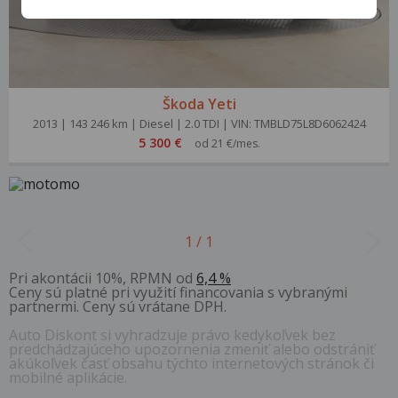
Škoda Yeti
2013 | 143 246 km | Diesel | 2.0 TDI | VIN: TMBLD75L8D6062424
5 300 €
od 21 €/mes.
1 / 1
Pri akontácii 10%, RPMN od
6,4 %
Ceny sú platné pri využití financovania s vybranými
partnermi. Ceny sú vrátane DPH.
Auto Diskont si vyhradzuje právo kedykoľvek bez
predchádzajúceho upozornenia zmeniť alebo odstrániť
akúkoľvek časť obsahu týchto internetových stránok či
mobilné aplikácie.