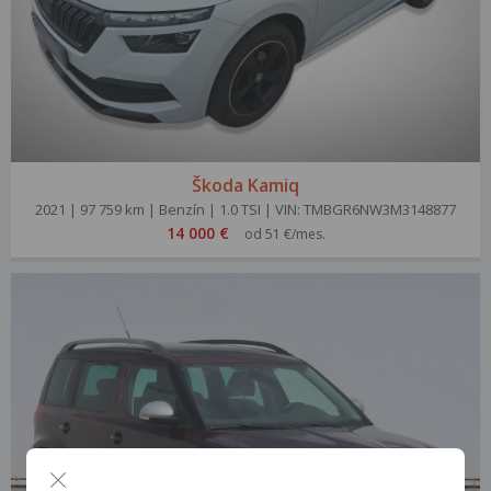
Škoda Kamiq
2021 | 97 759 km | Benzín | 1.0 TSI | VIN: TMBGR6NW3M3148877
14 000 €
od 51 €/mes.