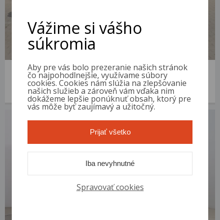
Vážime si vášho
súkromia
Aby pre vás bolo prezeranie našich stránok
Škoda Yeti
čo najpohodlnejšie, využívame súbory
2009 | 223 883 km | Diesel | 2.0 TDI | VIN: TMBLD75L3A6007388
cookies. Cookies nám slúžia na zlepšovanie
našich služieb a zároveň vám vďaka nim
3 300 €
od 13 €/mes.
dokážeme lepšie ponúknuť obsah, ktorý pre
vás môže byť zaujímavý a užitočný.
Prijať všetko
Iba nevyhnutné
Spravovať cookies