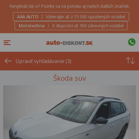
Nevybrali ste si? Pozrite sa na ponuku aj našich ďalších značiek:
AAA AUTO
Vyberajte až z 15 000 ojazdených vozidiel
Mototechna
K dispozícii až 500 zánovných vozidiel
Od
najvyšše
Upraviť vyhľadávanie (3)
ceny
Škoda suv