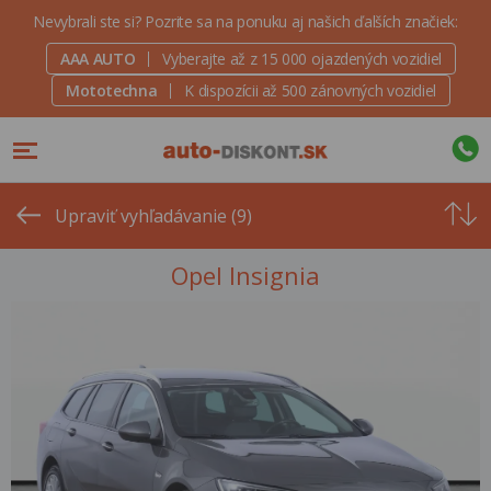
Nevybrali ste si? Pozrite sa na ponuku aj našich ďalších značiek:
AAA AUTO
Vyberajte až z 15 000 ojazdených vozidiel
Mototechna
K dispozícii až 500 zánovných vozidiel
Od
najvyšše
Upraviť vyhľadávanie (9)
ceny
Opel Insignia