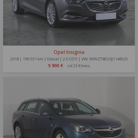
Opel Insignia
2018 | 199 551 km | Diesel | 2.0 CDTI | VIN: W0VZT8EG0J1148525
5 900 €
od 23 €/mes.