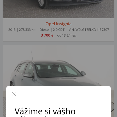
Opel Insignia
2013 | 278 333 km | Diesel | 2.0 CDTI | VIN: W0LGT8ELXD1137307
3 700 €
od 13 €/mes.
Vážime si vášho