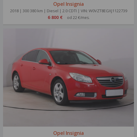
Opel Insignia
2018 | 300 380 km | Diesel | 2.0 CDTI | VIN: W0VZT8EGXJ1122739
6 800 €
od 22 €/mes.
Opel Insignia