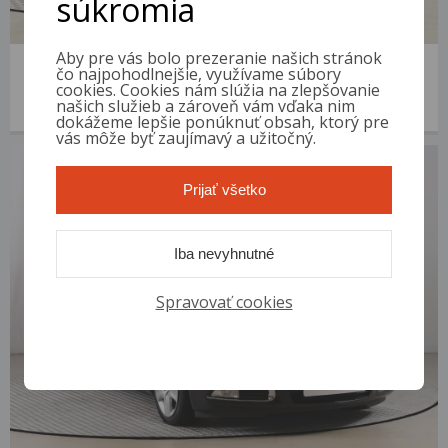
súkromia
Aby pre vás bolo prezeranie našich stránok
Opel Insignia
čo najpohodlnejšie, využívame súbory
2012 | 183 779 km | Diesel | 2.0 CDTI | VIN: W0LGM8EM0C1080703
cookies. Cookies nám slúžia na zlepšovanie
našich služieb a zároveň vám vďaka nim
3 400 €
od 12 €/mes.
dokážeme lepšie ponúknuť obsah, ktorý pre
vás môže byť zaujímavý a užitočný.
Prijať všetko
Iba nevyhnutné
Spravovať cookies