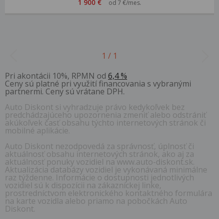
1 900 €
od 7 €/mes.
1 / 1
Pri akontácii 10%, RPMN od
6,4 %
Ceny sú platné pri využití financovania s vybranými
partnermi. Ceny sú vrátane DPH.
Auto Diskont si vyhradzuje právo kedykoľvek bez
predchádzajúceho upozornenia zmeniť alebo odstrániť
akúkoľvek časť obsahu týchto internetových stránok či
mobilné aplikácie.
Auto Diskont nezodpovedá za správnosť, úplnosť či
aktuálnosť obsahu internetových stránok, ako aj za
aktuálnosť ponuky vozidiel na www.auto-diskont.sk.
Aktualizácia databázy vozidiel je vykonávaná minimálne
raz týždenne. Informácie o dostupnosti jednotlivých
vozidiel sú k dispozícii na zákazníckej linke,
prostredníctvom elektronického kontaktného formulára
na karte vozidla alebo priamo na pobočkách Auto
Diskont.