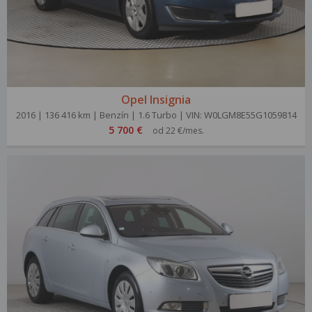
Opel Insignia
2016 | 136 416 km | Benzín | 1.6 Turbo | VIN: W0LGM8E55G1059814
5 700 €
od 22 €/mes.