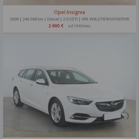
Opel Insignia
2009 | 246 568 km | Diesel | 2.0 CDTI | VIN: W0LGT87KX91097595
2 600 €
od 10 €/mes.