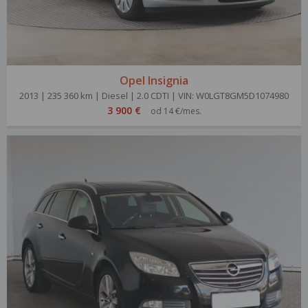
Opel Insignia
2013 | 235 360 km | Diesel | 2.0 CDTI | VIN: W0LGT8GM5D1074980
3 900 €
od 14 €/mes.