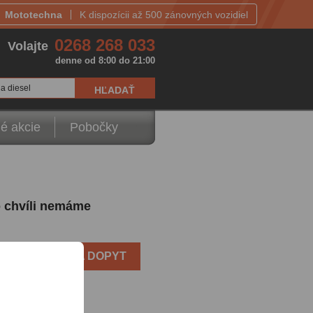
Mototechna
K dispozícii až 500 zánovných vozidiel
0268 268 033
Volajte
denne od 8:00 do 21:00
a diesel
é akcie
Pobočky
o chvíli nemáme
FORMULÁR NA DOPYT