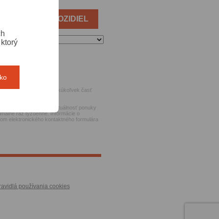
IEŤ PONUKU VOZIDIEL
ch
ktorý
tko
PH.
zmeniť alebo odstrániť akúkoľvek časť
ch stránok, ako aj za aktuálnosť ponuky
imálne raz týždenne. Informácie o
ctvom elektronického kontaktného formulára
ravidlá používania cookies