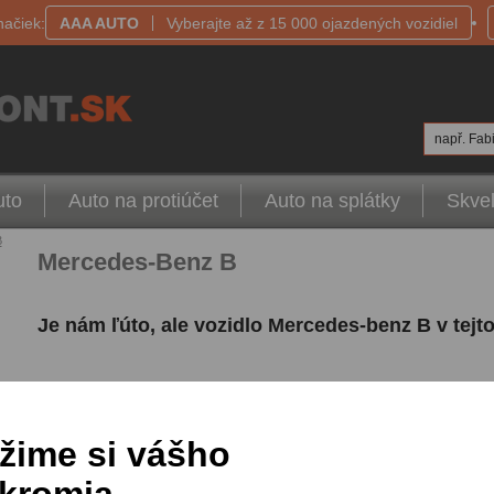
načiek:
AAA AUTO
Vyberajte až z 15 000 ojazdených vozidiel
např. Fabi
uto
Auto na protiúčet
Auto na splátky
Skvel
B
Mercedes-Benz B
Je nám ľúto, ale vozidlo Mercedes-benz B v tejt
Vyplňte, prosím, nasledujúci formulár
a my ho pre Vás zoženieme.
žime si vášho