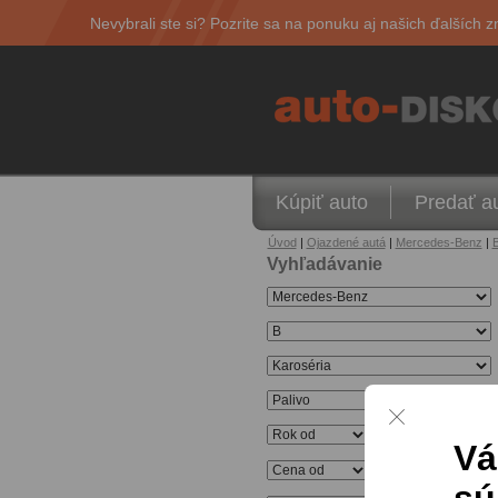
Nevybrali ste si? Pozrite sa na ponuku aj našich ďalších z
Kúpiť auto
Predať a
Úvod
|
Ojazdené autá
|
Mercedes-Benz
|
Vyhľadávanie
0
vozidiel v ponuke
Vá