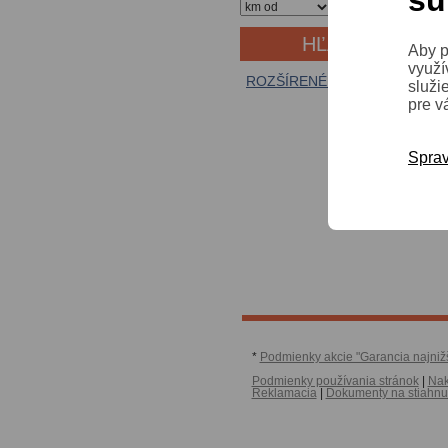
sú
Aby p
využí
ROZŠÍRENÉ VYHĽADÁVANIE
služi
pre v
Sprav
*
Podmienky akcie "Garancia najniž
Podmienky používania stránok
|
Nak
Reklamacia
|
Dokumenty na stiahnu
Copyright © 2024 Auto Diskont | Vš