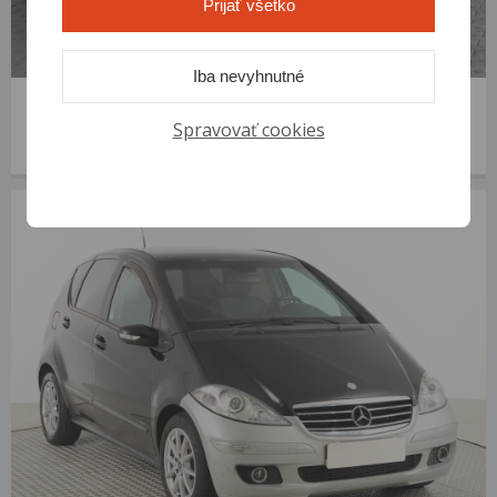
Prijať všetko
Iba nevyhnutné
Mercedes-Benz A
2001 | 237 954 km | Diesel | A 170 CDI | VIN: WDB1680081J555668
Spravovať cookies
1 200 €
od 7 €/mes.