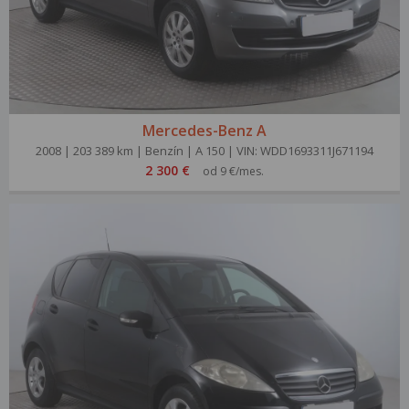
Mercedes-Benz A
2008 | 203 389 km | Benzín | A 150 | VIN: WDD1693311J671194
2 300 €
od 9 €/mes.