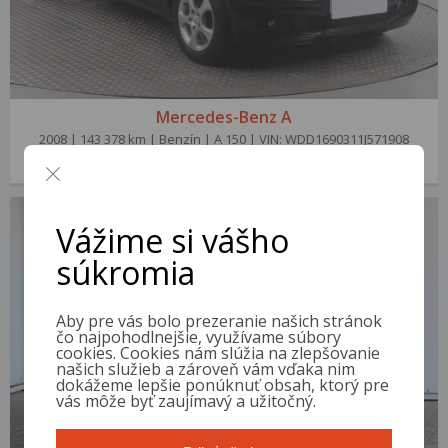
Mercedes-Benz A
2008 | 143 378 km | Benzín | A 150 | VIN: WDD1690311J571908
2 100 €
od 8 €/mes.
Vážime si vášho
súkromia
Aby pre vás bolo prezeranie našich stránok
čo najpohodlnejšie, využívame súbory
cookies. Cookies nám slúžia na zlepšovanie
našich služieb a zároveň vám vďaka nim
dokážeme lepšie ponúknuť obsah, ktorý pre
vás môže byť zaujímavý a užitočný.