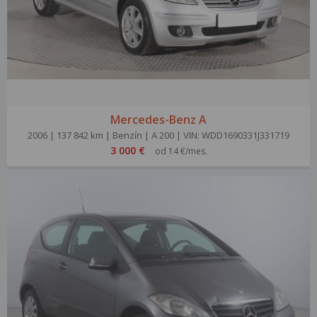
Mercedes-Benz A
2006 | 137 842 km | Benzín | A 200 | VIN: WDD1690331J331719
3 000 €
od 14 €/mes.