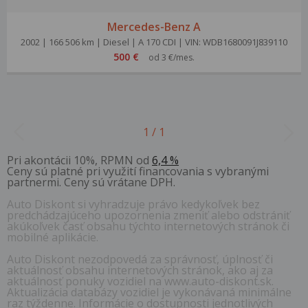
Mercedes-Benz A
2002 | 166 506 km | Diesel | A 170 CDI | VIN: WDB1680091J839110
500 €
od 3 €/mes.
1 / 1
Pri akontácii 10%, RPMN od
6,4 %
Ceny sú platné pri využití financovania s vybranými
partnermi. Ceny sú vrátane DPH.
Auto Diskont si vyhradzuje právo kedykoľvek bez
predchádzajúceho upozornenia zmeniť alebo odstrániť
akúkoľvek časť obsahu týchto internetových stránok či
mobilné aplikácie.
Auto Diskont nezodpovedá za správnosť, úplnosť či
aktuálnosť obsahu internetových stránok, ako aj za
aktuálnosť ponuky vozidiel na www.auto-diskont.sk.
Aktualizácia databázy vozidiel je vykonávaná minimálne
raz týždenne. Informácie o dostupnosti jednotlivých