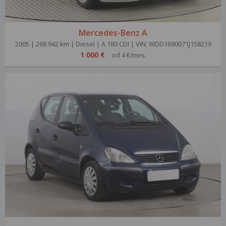
Mercedes-Benz A
2005 | 268 942 km | Diesel | A 180 CDI | VIN: WDD1690071J158219
1 000 €
od 4 €/mes.