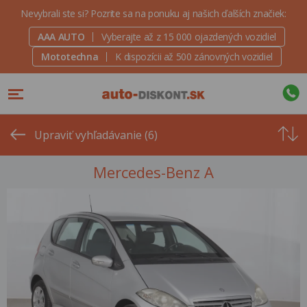
Nevybrali ste si? Pozrite sa na ponuku aj našich ďalších značiek:
AAA AUTO
Vyberajte až z 15 000 ojazdených vozidiel
Mototechna
K dispozícii až 500 zánovných vozidiel
Od
najvyšše
Upraviť vyhľadávanie (6)
ceny
Mercedes-Benz A