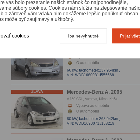
re vás bolo prezeranie našich stránok čo najpohodlnejšie,
A 150
vame súbory cookies. Cookies nám slúžia na zlepšovanie naši
Výbava automobilu
eb a zároveň vám vďaka nim dokážeme lepšie ponúknuť obsah, 
O automobilu
ás môže byť zaujímavý a užitočný.
70 kW,
tachometer:143 378km
,
VIN: WDD1690311J571908
ovať cookies
Iba nevyhnutné
Prijať vše
ZĽAVA
Mercedes-Benz A, 2001
A 170 CDI , Závesné zariadenie
Výbava automobilu
O automobilu
66 kW,
tachometer:237 954km
,
VIN: WDB1680081J555668
ZĽAVA
Mercedes-Benz A, 2005
A 180 CDI , Automat, Klíma, Koža
Výbava automobilu
O automobilu
80 kW,
tachometer:268 942km
,
VIN: WDD1690071J158219