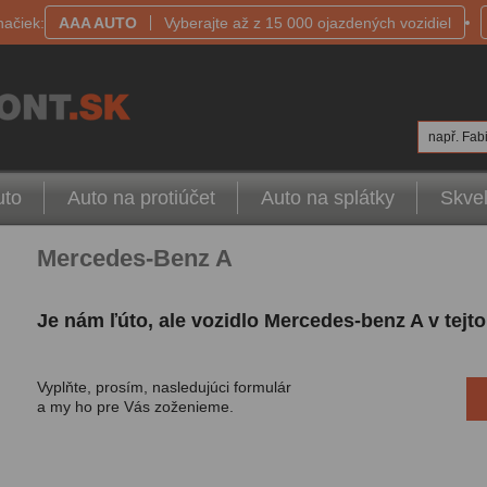
načiek:
AAA AUTO
Vyberajte až z 15 000 ojazdených vozidiel
např. Fabi
uto
Auto na protiúčet
Auto na splátky
Skvel
Mercedes-Benz A
Je nám ľúto, ale vozidlo Mercedes-benz A v tejt
Vyplňte, prosím, nasledujúci formulár
a my ho pre Vás zoženieme.