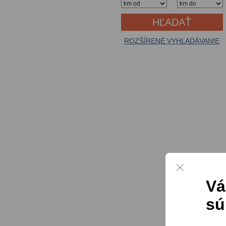
ROZŠÍRENÉ VYHĽADÁVANIE
Vá
sú