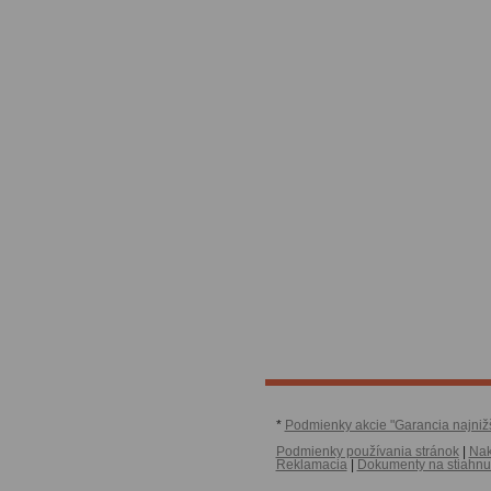
*
Podmienky akcie "Garancia najniž
Podmienky používania stránok
|
Nak
Reklamacia
|
Dokumenty na stiahnu