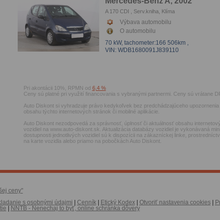
Mercedes-Benz A, 2002
A 170 CDI , Serv.kniha, Klíma
Výbava automobilu
O automobilu
70 kW,
tachometer:166 506km
,
VIN: WDB1680091J839110
Pri akontácii 10%, RPMN od
6,4 %
Ceny sú platné pri využití financovania s vybranými partnermi. Ceny sú vrátane D
Auto Diskont si vyhradzuje právo kedykoľvek bez predchádzajúceho upozornenia 
obsahu týchto internetových stránok či mobilné aplikácie.
Auto Diskont nezodpovedá za správnosť, úplnosť či aktuálnosť obsahu internetový
vozidiel na www.auto-diskont.sk. Aktualizácia databázy vozidiel je vykonávaná min
dostupnosti jednotlivých vozidiel sú k dispozícii na zákazníckej linke, prostrední
na karte vozidla alebo priamo na pobočkách Auto Diskont.
šej ceny"
ladanie s osobnými údajmi
|
Cenník
|
Etický Kodex
|
Otvoriť nastavenia cookies
|
P
tie
|
NNTB - Nenechaj to byť, online schránka dôvery