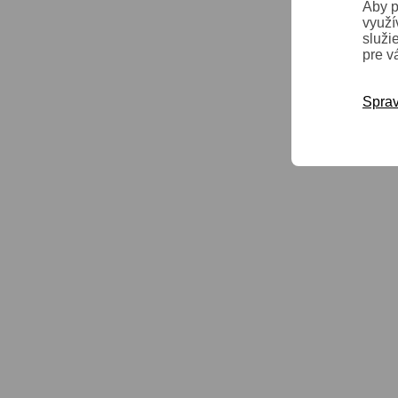
Aby p
využí
služi
pre v
Sprav