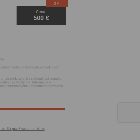
3 €
Cena
500 €
PH.
zmeniť alebo odstrániť akúkoľvek časť
ch stránok, ako aj za aktuálnosť ponuky
imálne raz týždenne. Informácie o
ctvom elektronického kontaktného formulára
ravidlá používania cookies