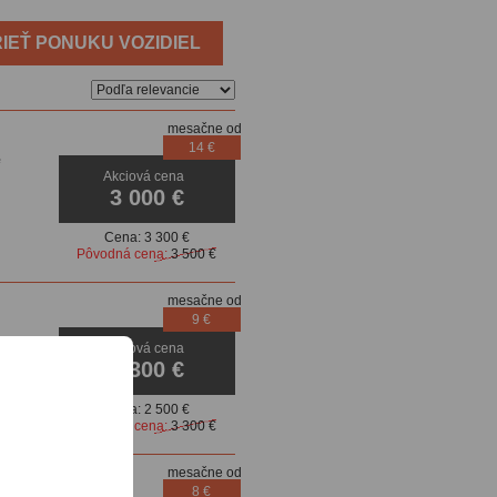
IEŤ PONUKU VOZIDIEL
mesačne od
14 €
e
Akciová cena
3 000 €
Cena:
3 300 €
Pôvodná cena:
3 500 €
mesačne od
9 €
Akciová cena
2 300 €
Cena:
2 500 €
Pôvodná cena:
3 300 €
mesačne od
8 €