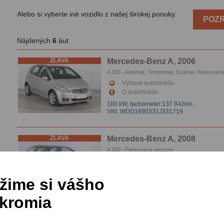
Alebo si vyberte iné vozidlo z našej širokej ponuky.
POZR
Nájdených
6
áut
ZĽAVA
Mercedes-Benz A, 2006
A 200 , Automat, Tempomat, El.okna, Parkovaci
senzory
Výbava automobilu
O automobilu
100 kW,
tachometer:137 842km
,
VIN: WDD1690331J331719
ZĽAVA
Mercedes-Benz A, 2008
A 150 , Parkovacie senzory
Výbava automobilu
O automobilu
žime si vášho
70 kW,
tachometer:203 389km
,
VIN: WDD1693311J671194
kromia
ZĽAVA
Mercedes-Benz A, 2008