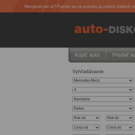
Nevybrali ste si? Pozrite sa na ponuku aj našich ďalších z
Kúpiť auto
Predať a
Vyhľadávanie