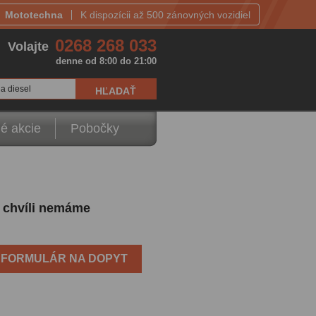
Mototechna
K dispozícii až 500 zánovných vozidiel
0268 268 033
Volajte
denne od 8:00 do 21:00
a diesel
é akcie
Pobočky
o chvíli nemáme
FORMULÁR NA DOPYT