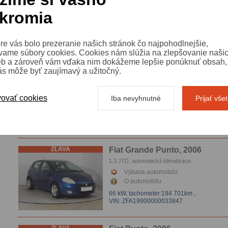
1.2
kromia
Výbava automobilu
O automobilu
48 kW,
tachometer:157 891km
,
re vás bolo prezeranie našich stránok čo najpohodlnejšie,
VIN: ZFA19900001186172
vame súbory cookies. Cookies nám slúžia na zlepšovanie naši
eb a zároveň vám vďaka nim dokážeme lepšie ponúknuť obsah, 
ás môže byť zaujímavý a užitočný.
ZĽAVA
Fiat Grande Punto, 2011
1.2
Výbava automobilu
ovať cookies
Iba nevyhnutné
Prijať vše
O automobilu
48 kW,
tachometer:233 731km
,
VIN: ZFA19900001676012
ZĽAVA
Fiat Grande Punto, 2006
1.3 JTD, automatická klimatizace
Výbava automobilu
O automobilu
66 kW,
tachometer:194 701km
,
VIN: ZFA19900000033847