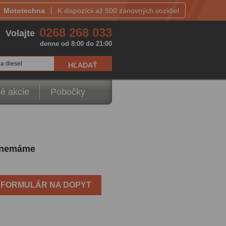
Mototechna
K dispozícii až 500 zánovných vozidiel
0268 268 033
Volajte
denne od 8:00 do 21:00
a diesel
é akcie
Pobočky
li nemáme
FORMULÁR NA DOPYT