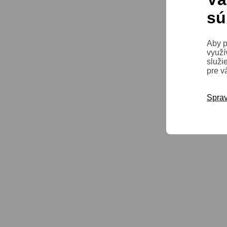
sú
Aby p
využí
služi
pre v
Sprav