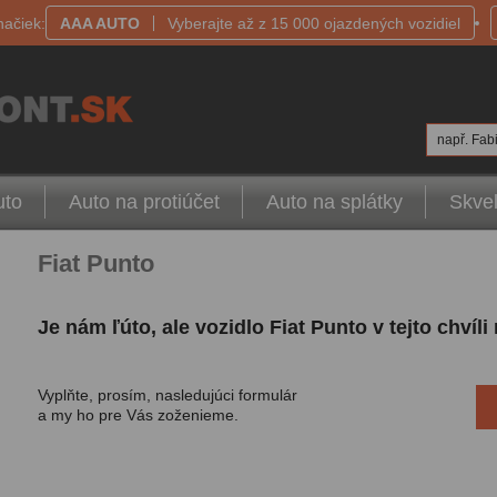
načiek:
AAA AUTO
Vyberajte až z 15 000 ojazdených vozidiel
např. Fabi
uto
Auto na protiúčet
Auto na splátky
Skvel
Fiat Punto
Je nám ľúto, ale vozidlo Fiat Punto v tejto chví
Vyplňte, prosím, nasledujúci formulár
a my ho pre Vás zoženieme.