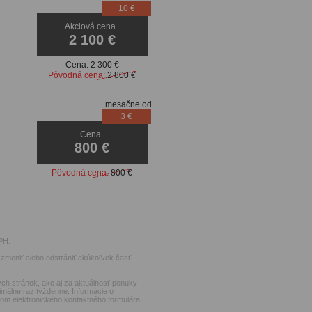
10 €
Akciová cena
2 100 €
Cena:
2 300 €
Pôvodná cena:
2 800 €
mesačne od
3 €
Cena
800 €
Pôvodná cena:
800 €
PH.
zmeniť alebo odstrániť akúkoľvek časť
ch stránok, ako aj za aktuálnosť ponuky
imálne raz týždenne. Informácie o
ctvom elektronického kontaktného formulára