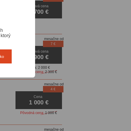
Akciová cena
1 700 €
ch
ktorý
mesačne od
7 €
Akciová cena
1 900 €
tko
Cena:
2 000 €
Pôvodná cena:
2 300 €
mesačne od
4 €
Cena
1 000 €
Pôvodná cena:
1 000 €
mesačne od