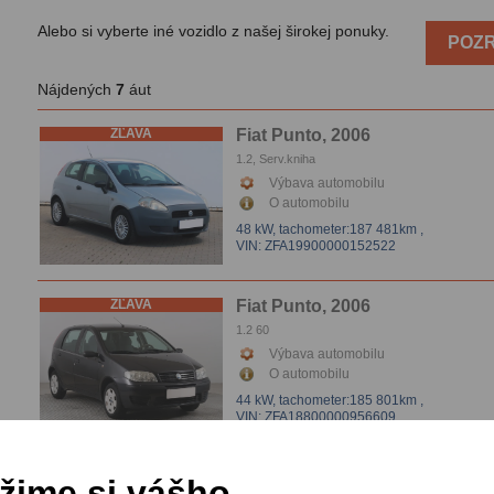
Alebo si vyberte iné vozidlo z našej širokej ponuky.
POZR
Nájdených
7
áut
ZĽAVA
Fiat Punto, 2006
1.2, Serv.kniha
Výbava automobilu
O automobilu
48 kW,
tachometer:187 481km
,
VIN: ZFA19900000152522
ZĽAVA
Fiat Punto, 2006
1.2 60
Výbava automobilu
O automobilu
44 kW,
tachometer:185 801km
,
VIN: ZFA18800000956609
Fiat Punto, 2007
žime si vášho