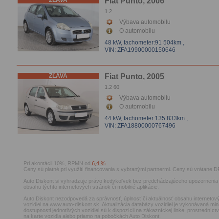
ZĽAVA
Fiat Punto, 2006
1.2
Výbava automobilu
O automobilu
48 kW,
tachometer:91 504km
,
VIN: ZFA19900000150646
ZĽAVA
Fiat Punto, 2005
1.2 60
Výbava automobilu
O automobilu
44 kW,
tachometer:135 833km
,
VIN: ZFA18800000767496
Pri akontácii 10%, RPMN od
6,4 %
Ceny sú platné pri využití financovania s vybranými partnermi. Ceny sú vrátane D
Auto Diskont si vyhradzuje právo kedykoľvek bez predchádzajúceho upozornenia 
obsahu týchto internetových stránok či mobilné aplikácie.
Auto Diskont nezodpovedá za správnosť, úplnosť či aktuálnosť obsahu internetový
vozidiel na www.auto-diskont.sk. Aktualizácia databázy vozidiel je vykonávaná min
dostupnosti jednotlivých vozidiel sú k dispozícii na zákazníckej linke, prostrední
na karte vozidla alebo priamo na pobočkách Auto Diskont.