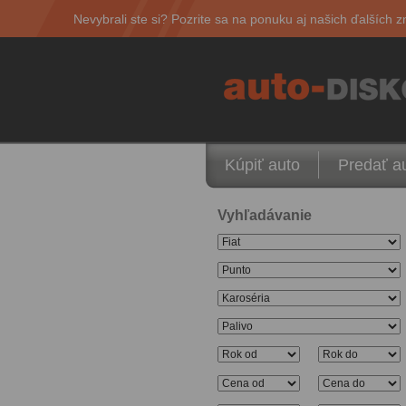
Nevybrali ste si? Pozrite sa na ponuku aj našich ďalších z
Kúpiť auto
Predať a
Vyhľadávanie