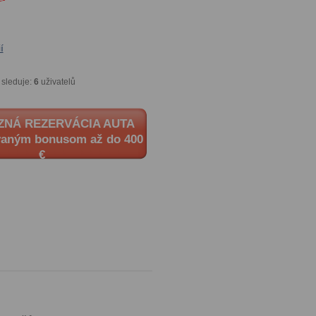
í
 sleduje:
6
uživatelů
ZNÁ REZERVÁCIA AUTA
vaným bonusom až do 400
€