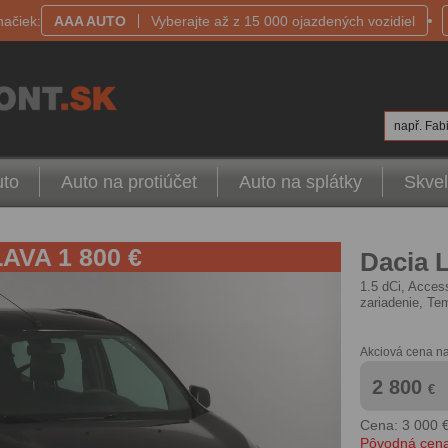
načiek:
AAA AUTO
Vyberajte až z 15 000 ojazdených vozidiel
např. Fabi
uto
Auto na protiúčet
Auto na splátky
Skvel
ĽAVA
1 800 €
Dacia 
1.5 dCi, Acces
zariadenie, Te
Akciová cena na
2 800
€
Cena: 3 000 
Pôvodná cena