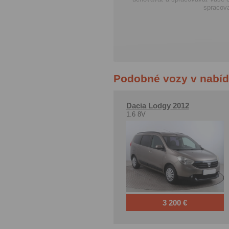
Podobné vozy v nabí
Dacia Lodgy
2012
1.6 8V
3 200 €