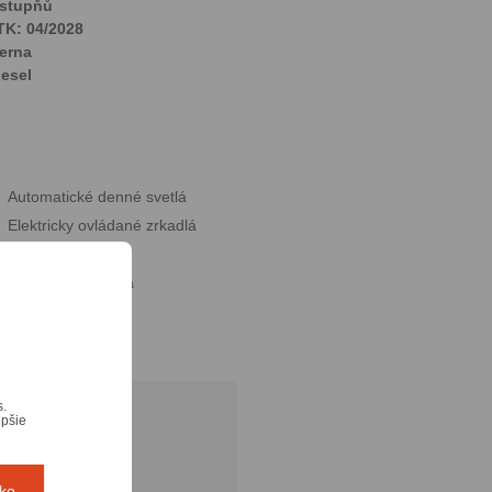
 stupňů
TK: 04/2028
ierna
iesel
Automatické denné svetlá
Elektricky ovládané zrkadlá
Klimatizácia
Posilovač riadenia
Tempomat
s.
epšie
tko