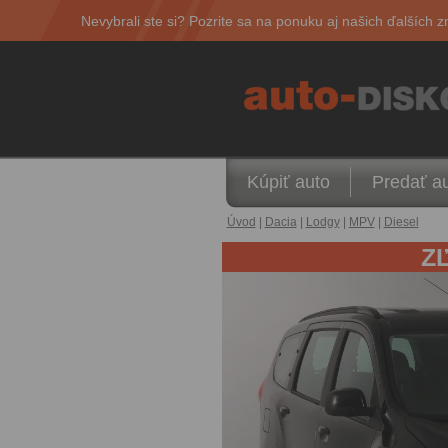
Nevybrali ste si? Pozrite sa na ponuku aj našich ďalších z
Kúpiť auto
Predať a
Úvod
|
Dacia
|
Lodgy
|
MPV
|
Diesel
Z