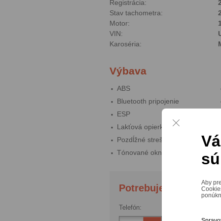
Registrácia:
Stav tachometra:
Motor:
VIN:
Karoséria:
Výbava
ABS
Bluetooth pripojenie
ESP
Lakťová opierka
Vá
Pozdĺžné strešné nosiče
Tónované okná
sú
Aby pre
Cookie
ponúknu
Spravo