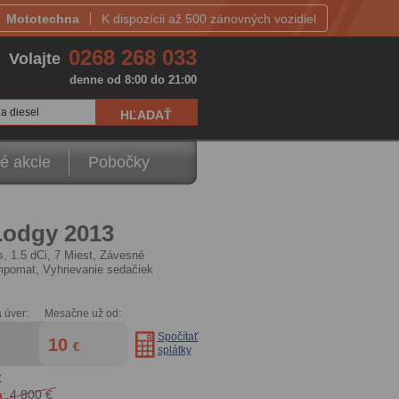
Mototechna
K dispozícii až 500 zánovných vozidiel
0268 268 033
Volajte
denne od 8:00 do 21:00
a diesel
é akcie
Pobočky
Lodgy 2013
s, 1.5 dCi, 7 Miest, Závesné
mpomat, Vyhrievanie sedačiek
 úver:
Mesačne už od:
Spočítať
10
€
splátky
€
:
4 800 €