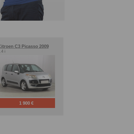
itroen C3 Picasso
2009
.4 i
1 900 €