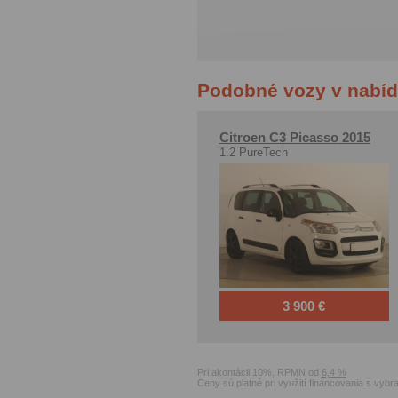
Podobné vozy v nabí
Citroen C3 Picasso
2015
1.2 PureTech
3 900 €
Pri akontácii 10%, RPMN od
6,4 %
Ceny sú platné pri využití financovania s vyb