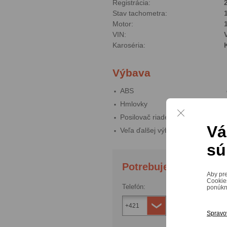
Registrácia:
Stav tachometra:
Motor:
VIN:
Karoséria:
Výbava
ABS
Hmlovky
Posilovač riadenia
Vá
Veľa ďalšej výbavy
sú
Aby pre
Cookie
ponúknu
Spravo