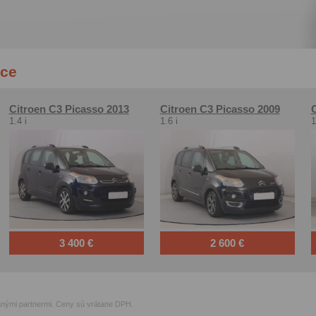
dce
Citroen C3 Picasso
2013
Citroen C3 Picasso
2009
C
1.4 i
1.6 i
1
3 400 €
2 600 €
ranými partnermi. Ceny sú vrátane DPH.