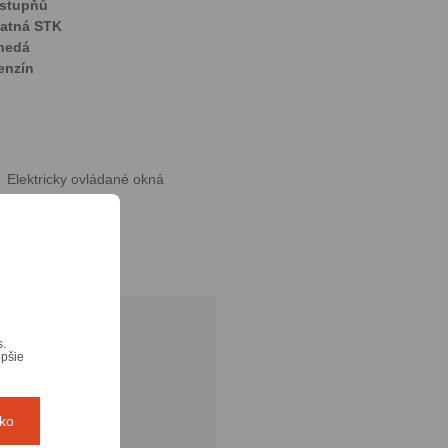
 stupňů
latná STK
nedá
enzín
Elektricky ovládané okná
Klimatizácia
Tempomat
s.
epšie
tko