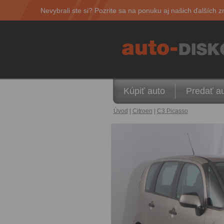
Nevybrali ste si? Pozrite sa na ponuku aj našich ďalších z
Kúpiť auto
Predať a
Úvod
|
Citroen
|
C3 Picasso