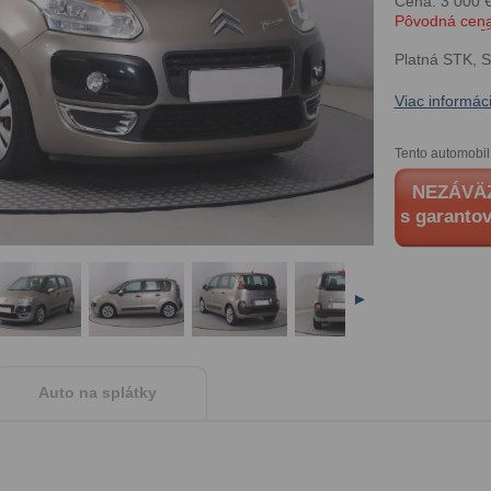
Cena: 3 000 
Pôvodná cena
Platná STK
, 
Viac informáci
Tento automobil
NEZÁVÄ
s garanto
►
Auto na splátky