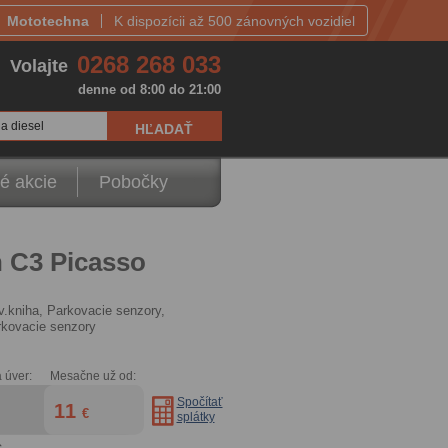
Mototechna
K dispozícii až 500 zánovných vozidiel
0268 268 033
Volajte
denne od 8:00 do 21:00
a diesel
é akcie
Pobočky
n C3 Picasso
erv.kniha, Parkovacie senzory,
kovacie senzory
 úver:
Mesačne už od:
Spočítať
11
€
splátky