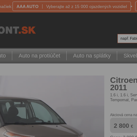
načiek:
AAA AUTO
Vyberajte až z 15 000 ojazdených vozidiel
např. Fabi
uto
Auto na protiúčet
Auto na splátky
Skvel
Citroe
2011
1.6 i, 1.6 i, S
Tempomat, Par
Akciová cena na
2 800
€