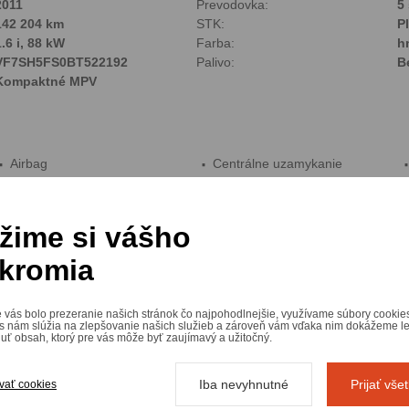
2011
Prevodovka:
5
142 204 km
STK:
P
1.6 i, 88 kW
Farba:
h
VF7SH5FS0BT522192
Palivo:
B
Kompaktné MPV
Airbag
Centrálne uzamykanie
Infotainment
Isofix
Posúvacie zadné sedadlá
Rádio
žime si vášho
Virtuálny kokpit
Zadné parkovacie senzory
kromia
 vás bolo prezeranie našich stránok čo najpohodlnejšie, využívame súbory cookie
s nám slúžia na zlepšovanie našich služieb a zároveň vám vďaka nim dokážeme l
ť obsah, ktorý pre vás môže byť zaujímavý a užitočný.
Iba nevyhnutné
Prijať vše
vať cookies