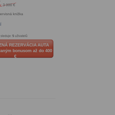
€
:
3 000 €
Servisná knižka
í
 sleduje:
5
uživatelů
ZNÁ REZERVÁCIA AUTA
vaným bonusom až do 400
€