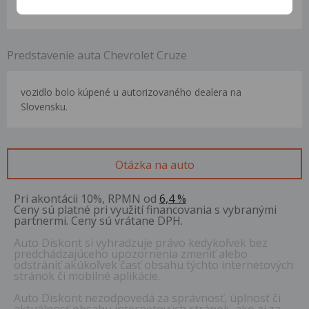
strešné nosiče, Rádio, Tónované okná, USB , Veľa ďalšej výbavy
Predstavenie auta Chevrolet Cruze
vozidlo bolo kúpené u autorizovaného dealera na
Slovensku.
Otázka na auto
Pri akontácii 10%, RPMN od
6,4 %
Ceny sú platné pri využití financovania s vybranými
partnermi. Ceny sú vrátane DPH.
Auto Diskont si vyhradzuje právo kedykoľvek bez
predchádzajúceho upozornenia zmeniť alebo
odstrániť akúkoľvek časť obsahu týchto internetových
stránok či mobilné aplikácie.
Auto Diskont nezodpovedá za správnosť, úplnosť či