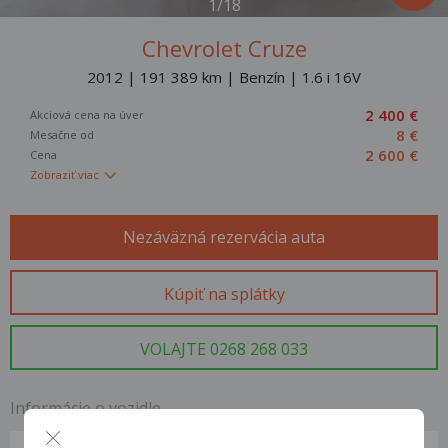
1/18
Chevrolet Cruze
2012 | 191 389 km | Benzín | 1.6 i 16V
2 400 €
Akciová cena na úver
8 €
Mesačne od
2 600 €
Cena
Zobraziť viac
Nezáväzná rezervácia auta
Kúpiť na splátky
VOLAJTE 0268 268 033
Informácie o vozidle