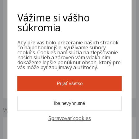
Registrácia
2012
Stav tachometra:
191 389 km
Vážime si vášho
VIN
KL1JF35E9DK042884
súkromia
Motor
1.6 i 16V
Palivo
Benzín
Objem
1 598 ccm
Aby pre vás bolo prezeranie našich stránok
Výkon
91 kW (124 PS)
čo najpohodlnejšie, využívame súbory
Prevodovka
5 stupňů
cookies. Cookies nám slúžia na zlepšovanie
Karoséria
Kombi
našich služieb a zároveň vám vďaka nim
dokážeme lepšie ponúknuť obsah, ktorý pre
STK
2026-09-26
vás môže byť zaujímavý a užitočný.
Farba
biela
Počet miest
5
Počet dverí
5
Prijať všetko
Emisie
EURO5
Iba nevyhnutné
Výbava vozidla Chevrolet Cruze
Spravovať cookies
ABS, Airbag, ASR, Bluetooth pripojenie, Centrálne uzamykanie,
Dažďový senzor, Elektricky ovládané okná, ESP, Isofix,
Klimatizácia, Multifunkčný volant, Posilovač riadenia, Pozdĺžné