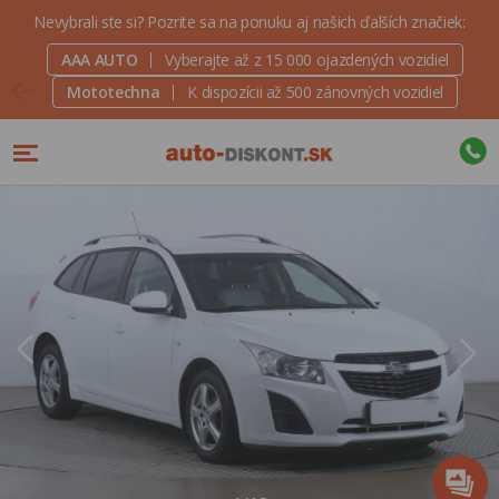
Nevybrali ste si? Pozrite sa na ponuku aj našich ďalších značiek:
AAA AUTO
Vyberajte až z 15 000 ojazdených vozidiel
Mototechna
K dispozícii až 500 zánovných vozidiel