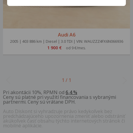
Audi A6
2005 | 403 886 km | Diesel | 3.0 TDI | VIN: WAUZZZ4FX6N066936
1 900 €
od 9 €/mes.
1 / 1
Pri akontácii 10%, RPMN od
6,4 %
Ceny sú platné pri využití financovania s vybranými
partnermi. Ceny sú vrátane DPH.
Auto Diskont si vyhradzuje právo kedykoľvek bez
predchádzajúceho upozornenia zmeniť alebo odstrániť
akúkoľvek časť obsahu týchto internetových stránok či
mobilné aplikácie.