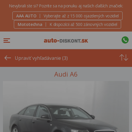
Nevybrali ste si? Pozrite sa na ponuku aj našich ďalších značiek:
AAA AUTO
Vyberajte až z 15 000 ojazdených vozidiel
Mototechna
K dispozícii až 500 zánovných vozidiel
Od
najvyšše
Upraviť vyhľadávanie (3)
ceny
Audi A6