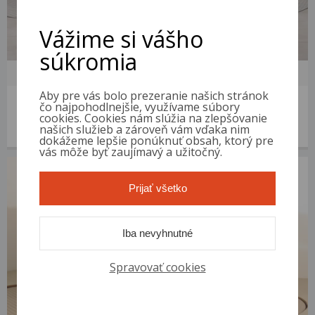
Vážime si vášho
súkromia
Aby pre vás bolo prezeranie našich stránok
Audi A6
čo najpohodlnejšie, využívame súbory
2007 | 344 400 km | Diesel | 3.0 TDI | VIN: WAUZZZ4F17N142478
cookies. Cookies nám slúžia na zlepšovanie
našich služieb a zároveň vám vďaka nim
2 100 €
od 10 €/mes.
dokážeme lepšie ponúknuť obsah, ktorý pre
vás môže byť zaujímavý a užitočný.
Prijať všetko
Iba nevyhnutné
Spravovať cookies