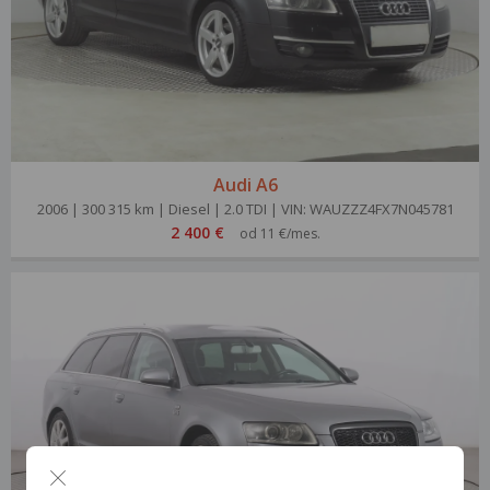
Audi A6
2006 | 300 315 km | Diesel | 2.0 TDI | VIN: WAUZZZ4FX7N045781
2 400 €
od 11 €/mes.