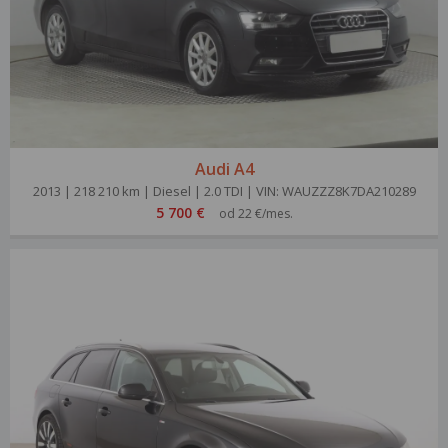
Audi A4
2013 | 218 210 km | Diesel | 2.0 TDI | VIN: WAUZZZ8K7DA210289
5 700 €
od 22 €/mes.