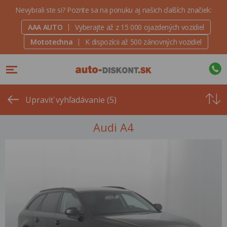
Nevybrali ste si? Pozrite sa na ponuku aj našich ďalších značiek:
AAA AUTO
Vyberajte až z 15 000 ojazdených vozidiel
Mototechna
K dispozícii až 500 zánovných vozidiel
Od
najvyšše
Upraviť vyhľadávanie (5)
ceny
Audi A4