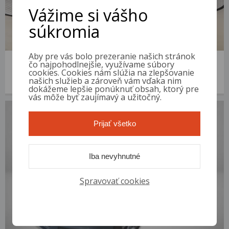
Vážime si vášho
súkromia
Aby pre vás bolo prezeranie našich stránok
Audi A4
čo najpohodlnejšie, využívame súbory
2002 | 346 486 km | Diesel | 2.5 TDI | VIN: WAUZZZ8E92A268184
cookies. Cookies nám slúžia na zlepšovanie
našich služieb a zároveň vám vďaka nim
1 000 €
od 5 €/mes.
dokážeme lepšie ponúknuť obsah, ktorý pre
vás môže byť zaujímavý a užitočný.
Prijať všetko
Iba nevyhnutné
Spravovať cookies