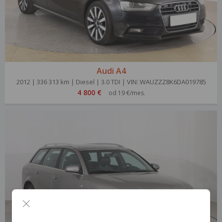
Audi A4
2012 | 336 313 km | Diesel | 3.0 TDI | VIN: WAUZZZ8K6DA019785
4 800 €
od 19 €/mes.