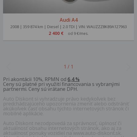
Audi A4
2008 | 359 874 km | Diesel | 2.0 TDI | VIN: WAUZZZ8K89A127963
2 400 €
od 9 €/mes.
1 / 1
Pri akontácii 10%, RPMN od
6,4 %
Ceny sú platné pri využití financovania s vybranými
partnermi. Ceny sú vrátane DPH.
Auto Diskont si vyhradzuje právo kedykoľvek bez
predchádzajúceho upozornenia zmeniť alebo odstrániť
akúkoľvek časť obsahu týchto internetových stránok či
mobilné aplikácie.
Auto Diskont nezodpovedá za správnosť, úplnosť či
aktuálnosť obsahu internetových stránok, ako aj za
aktuálnosť ponuky vozidiel na www.auto-diskont.sk.