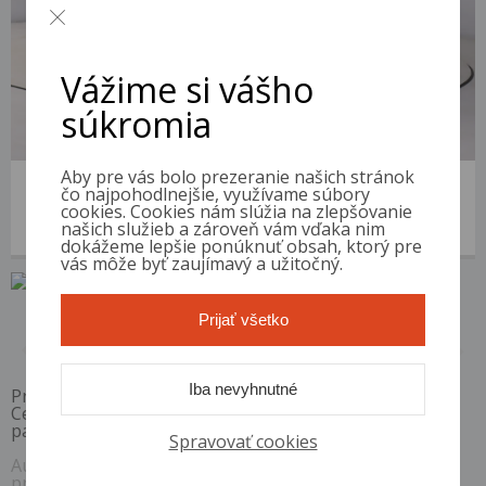
Vážime si vášho
súkromia
Aby pre vás bolo prezeranie našich stránok
Volkswagen Passat
čo najpohodlnejšie, využívame súbory
2015 | 370 510 km | Diesel | 1.6 TDI | VIN: WVWZZZ3CZFP422071
cookies. Cookies nám slúžia na zlepšovanie
našich služieb a zároveň vám vďaka nim
5 400 €
od 17 €/mes.
dokážeme lepšie ponúknuť obsah, ktorý pre
vás môže byť zaujímavý a užitočný.
Prijať všetko
1 / 1
Iba nevyhnutné
Pri akontácii 10%, RPMN od
6,4 %
Ceny sú platné pri využití financovania s vybranými
partnermi. Ceny sú vrátane DPH.
Spravovať cookies
Auto Diskont si vyhradzuje právo kedykoľvek bez
predchádzajúceho upozornenia zmeniť alebo odstrániť