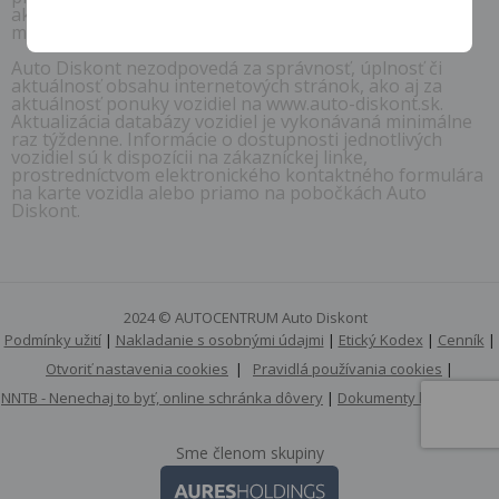
akúkoľvek časť obsahu týchto internetových stránok či
mobilné aplikácie.
Auto Diskont nezodpovedá za správnosť, úplnosť či
aktuálnosť obsahu internetových stránok, ako aj za
aktuálnosť ponuky vozidiel na www.auto-diskont.sk.
Aktualizácia databázy vozidiel je vykonávaná minimálne
raz týždenne. Informácie o dostupnosti jednotlivých
vozidiel sú k dispozícii na zákazníckej linke,
prostredníctvom elektronického kontaktného formulára
na karte vozidla alebo priamo na pobočkách Auto
Diskont.
2024 © AUTOCENTRUM Auto Diskont
Podmínky užití
|
Nakladanie s osobnými údajmi
|
Etický Kodex
|
Cenník
|
Otvoriť nastavenia cookies
|
Pravidlá používania cookies
|
NNTB - Nenechaj to byť, online schránka dôvery
|
Dokumenty k stiahnutiu
Sme členom skupiny