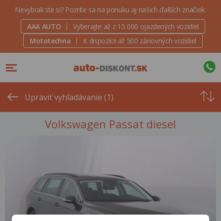
Nevybrali ste si? Pozrite sa na ponuku aj našich ďalších značiek:
AAA AUTO
Vyberajte až z 15 000 ojazdených vozidiel
Mototechna
K dispozícii až 500 zánovných vozidiel
Od
najvyšše
Upraviť vyhľadávanie (1)
ceny
Volkswagen Passat diesel