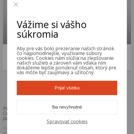
Vážime si vášho
súkromia
Aby pre vás bolo prezeranie našich stránok
Volkswagen Passat
čo najpohodlnejšie, využívame súbory
2013 | 348 914 km | Diesel | 2.0 TDI | VIN: WVWZZZ3CZEE086278
cookies. Cookies nám slúžia na zlepšovanie
našich služieb a zároveň vám vďaka nim
4 400 €
od 18 €/mes.
dokážeme lepšie ponúknuť obsah, ktorý pre
vás môže byť zaujímavý a užitočný.
Prijať všetko
1 / 1
Iba nevyhnutné
Pri akontácii 10%, RPMN od
6,4 %
Ceny sú platné pri využití financovania s vybranými
partnermi. Ceny sú vrátane DPH.
Spravovať cookies
Auto Diskont si vyhradzuje právo kedykoľvek bez
predchádzajúceho upozornenia zmeniť alebo odstrániť