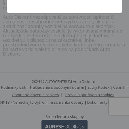
akúkoľvek časť obsahu týchto internetových stránok či
mobilné aplikácie.
Auto Diskont nezodpovedá za správnosť, úplnosť či
aktuálnosť obsahu internetových stránok, ako aj za
aktuálnosť ponuky vozidiel na www.auto-diskont.sk.
Aktualizácia databázy vozidiel je vykonávaná minimálne
raz týždenne. Informácie o dostupnosti jednotlivých
vozidiel sú k dispozícii na zákazníckej linke,
prostredníctvom elektronického kontaktného formulára
na karte vozidla alebo priamo na pobočkách Auto
Diskont.
2024 © AUTOCENTRUM Auto Diskont
Podmínky užití
|
Nakladanie s osobnými údajmi
|
Etický Kodex
|
Cenník
|
Otvoriť nastavenia cookies
|
Pravidlá používania cookies
|
NNTB - Nenechaj to byť, online schránka dôvery
|
Dokumenty k stiahnutiu
Sme členom skupiny