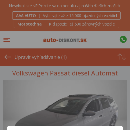
Nevybrali ste si? Pozrite sa na ponuku aj našich ďalších značiek:
AAA AUTO
Vyberajte až z 15 000 ojazdených vozidiel
Mototechna
K dispozícii až 500 zánovných vozidiel
Od
najvyšše
Upraviť vyhľadávanie (1)
ceny
Volkswagen Passat diesel Automat