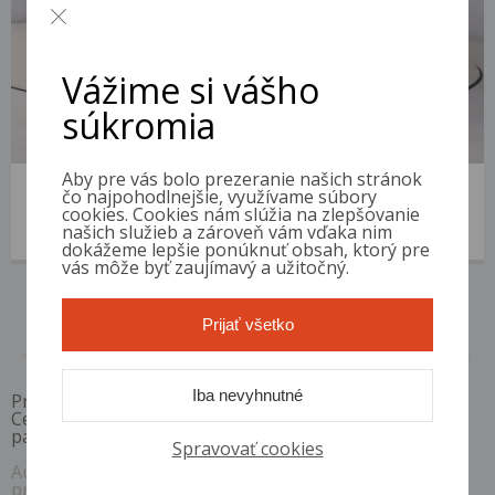
Vážime si vášho
súkromia
Aby pre vás bolo prezeranie našich stránok
Volkswagen Passat
čo najpohodlnejšie, využívame súbory
2015 | 370 510 km | Diesel | 1.6 TDI | VIN: WVWZZZ3CZFP422071
cookies. Cookies nám slúžia na zlepšovanie
našich služieb a zároveň vám vďaka nim
5 400 €
od 17 €/mes.
dokážeme lepšie ponúknuť obsah, ktorý pre
vás môže byť zaujímavý a užitočný.
Prijať všetko
1 / 1
Iba nevyhnutné
Pri akontácii 10%, RPMN od
6,4 %
Ceny sú platné pri využití financovania s vybranými
partnermi. Ceny sú vrátane DPH.
Spravovať cookies
Auto Diskont si vyhradzuje právo kedykoľvek bez
predchádzajúceho upozornenia zmeniť alebo odstrániť