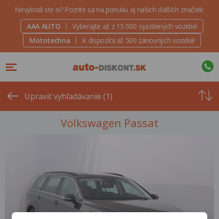
Nevybrali ste si? Pozrite sa na ponuku aj našich ďalších značiek:
AAA AUTO
Vyberajte až z 15 000 ojazdených vozidiel
Mototechna
K dispozícii až 500 zánovných vozidiel
Od
najvyšše
Upraviť vyhľadávanie (1)
ceny
Volkswagen Passat