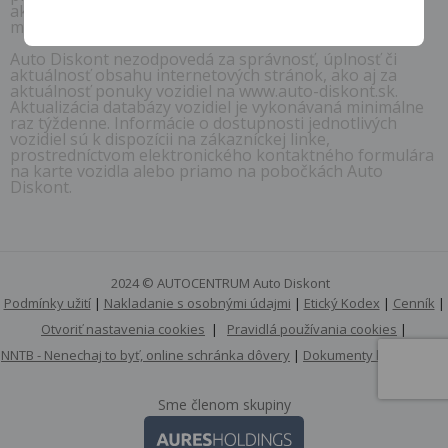
akúkoľvek časť obsahu týchto internetových stránok či
mobilné aplikácie.
Auto Diskont nezodpovedá za správnosť, úplnosť či
aktuálnosť obsahu internetových stránok, ako aj za
aktuálnosť ponuky vozidiel na www.auto-diskont.sk.
Aktualizácia databázy vozidiel je vykonávaná minimálne
raz týždenne. Informácie o dostupnosti jednotlivých
vozidiel sú k dispozícii na zákazníckej linke,
prostredníctvom elektronického kontaktného formulára
na karte vozidla alebo priamo na pobočkách Auto
Diskont.
2024 © AUTOCENTRUM Auto Diskont
Podmínky užití
|
Nakladanie s osobnými údajmi
|
Etický Kodex
|
Cenník
|
Otvoriť nastavenia cookies
|
Pravidlá používania cookies
|
NNTB - Nenechaj to byť, online schránka dôvery
|
Dokumenty k stiahnutiu
Sme členom skupiny