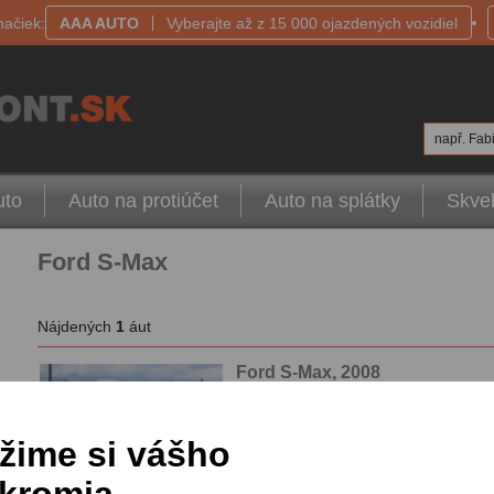
načiek:
AAA AUTO
Vyberajte až z 15 000 ojazdených vozidiel
např. Fabi
uto
Auto na protiúčet
Auto na splátky
Skvel
Ford S-Max
Nájdených
1
áut
Ford S-Max, 2008
2.0 TDCi, Automat, 7 Miest, Závesné zariadenie,
automatická klimatizace, Parkovacie senzory, 
Výbava automobilu
O automobilu
žime si vášho
96 kW,
tachometer:223 127km
,
VIN: WF0SXXGBWS7P81137