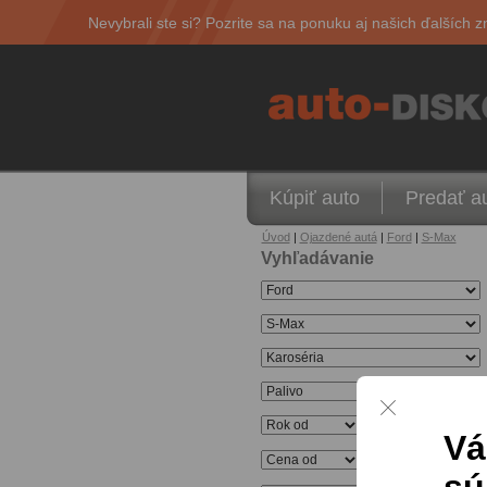
Nevybrali ste si? Pozrite sa na ponuku aj našich ďalších z
Kúpiť auto
Predať a
Úvod
|
Ojazdené autá
|
Ford
|
S-Max
Vyhľadávanie
1
vozidiel v ponuke
Vá