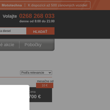
Mototechna
K dispozícii až 500 zánovných vozidiel
0268 268 033
Volajte
denne od 8:00 do 21:00
a diesel
é akcie
Pobočky
mesačne od
10 €
Cena
Xenóny
2 700 €