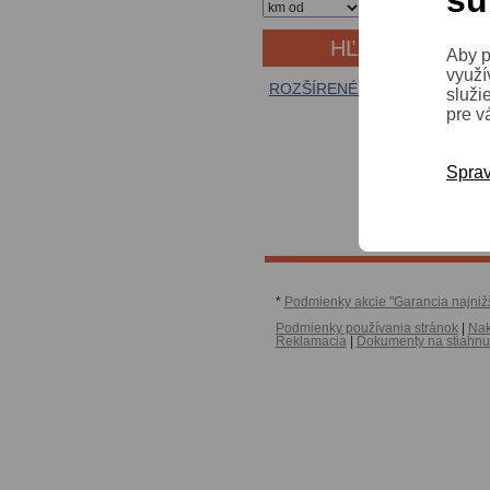
sú
Aby p
využí
ROZŠÍRENÉ VYHĽADÁVANIE
služi
pre v
Sprav
*
Podmienky akcie "Garancia najniž
Podmienky používania stránok
|
Nak
Reklamacia
|
Dokumenty na stiahnu
Copyright © 2024 Auto Diskont | Vš