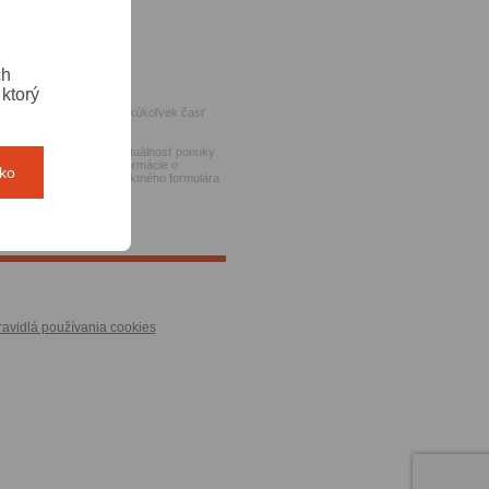
ch
PH.
ktorý
zmeniť alebo odstrániť akúkoľvek časť
ch stránok, ako aj za aktuálnosť ponuky
imálne raz týždenne. Informácie o
tko
ctvom elektronického kontaktného formulára
ravidlá používania cookies