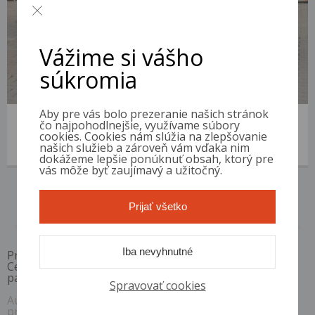
Vážime si vášho
súkromia
Aby pre vás bolo prezeranie našich stránok
Ford Focus
čo najpohodlnejšie, využívame súbory
2011 | 198 563 km | Diesel | 1.6 TDCi | VIN: WF0SXXGCDSAA63612
cookies. Cookies nám slúžia na zlepšovanie
našich služieb a zároveň vám vďaka nim
1 900 €
od 7 €/mes.
dokážeme lepšie ponúknuť obsah, ktorý pre
vás môže byť zaujímavý a užitočný.
Prijať všetko
1 / 1
Iba nevyhnutné
Pri akontácii 10%, RPMN od
6,4 %
Ceny sú platné pri využití financovania s vybranými
partnermi. Ceny sú vrátane DPH.
Spravovať cookies
Auto Diskont si vyhradzuje právo kedykoľvek bez
predchádzajúceho upozornenia zmeniť alebo odstrániť