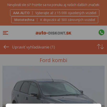
Nevybrali ste si? Pozrite sa na ponuku aj našich ďalších značiek:
AAA AUTO
Vyberajte až z 15 000 ojazdených vozidiel
Mototechna
K dispozícii až 500 zánovných vozidiel
Od
najvyšše
Upraviť vyhľadávanie (1)
ceny
Ford kombi