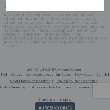
akúkoľvek časť obsahu týchto internetových stránok či
mobilné aplikácie.
Auto Diskont nezodpovedá za správnosť, úplnosť či
aktuálnosť obsahu internetových stránok, ako aj za
aktuálnosť ponuky vozidiel na www.auto-diskont.sk.
Aktualizácia databázy vozidiel je vykonávaná minimálne
raz týždenne. Informácie o dostupnosti jednotlivých
vozidiel sú k dispozícii na zákazníckej linke,
prostredníctvom elektronického kontaktného formulára
na karte vozidla alebo priamo na pobočkách Auto
Diskont.
2024 © AUTOCENTRUM Auto Diskont
Podmínky užití
|
Nakladanie s osobnými údajmi
|
Etický Kodex
|
Cenník
|
Otvoriť nastavenia cookies
|
Pravidlá používania cookies
|
NNTB - Nenechaj to byť, online schránka dôvery
|
Dokumenty k stiahnutiu
Sme členom skupiny