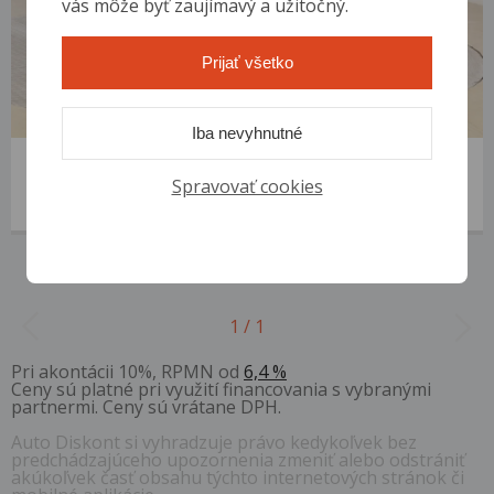
vás môže byť zaujímavý a užitočný.
Prijať všetko
Iba nevyhnutné
Ford Focus
2009 | 258 636 km | Diesel | 1.8 TDCi | VIN: WF0PXXGCDP9J50028
Spravovať cookies
1 500 €
od 6 €/mes.
1 / 1
Pri akontácii 10%, RPMN od
6,4 %
Ceny sú platné pri využití financovania s vybranými
partnermi. Ceny sú vrátane DPH.
Auto Diskont si vyhradzuje právo kedykoľvek bez
predchádzajúceho upozornenia zmeniť alebo odstrániť
akúkoľvek časť obsahu týchto internetových stránok či