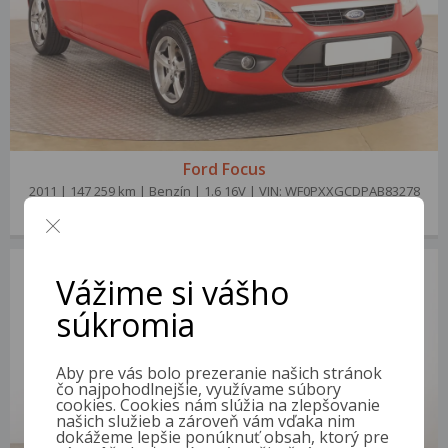
Ford Focus
2011 | 147 259 km | Benzín | 1.6 16V | VIN: WF0PXXGCDPAB83278
3 000 €
od 12 €/mes.
Vážime si vášho
súkromia
Aby pre vás bolo prezeranie našich stránok
čo najpohodlnejšie, využívame súbory
cookies. Cookies nám slúžia na zlepšovanie
našich služieb a zároveň vám vďaka nim
dokážeme lepšie ponúknuť obsah, ktorý pre