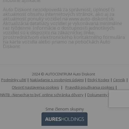
mobilné aplikácie.
Auto Diskont nezodpovedá za správnosť, úplnosť či
aktuálnosť obsahu internetových stránok, ako aj za
aktuálnosť ponuky vozidiel na www.auto-diskont.sk.
Aktualizácia databázy vozidiel je vykonávaná minimálne
raz týždenne. Informácie o dostupnosti jednotlivých
vozidiel sú k dispozícii na zákazníckej linke,
prostredníctvom elektronického kontaktného formulára
na karte vozidla alebo priamo na pobočkách Auto
Diskont.
2024 © AUTOCENTRUM Auto Diskont
Podmínky užití
|
Nakladanie s osobnými údajmi
|
Etický Kodex
|
Cenník
|
Otvoriť nastavenia cookies
|
Pravidlá používania cookies
|
NNTB - Nenechaj to byť, online schránka dôvery
|
Dokumenty k stiahnutiu
Sme členom skupiny