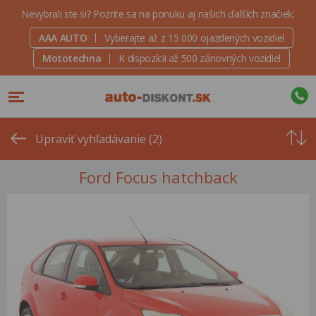
Nevybrali ste si? Pozrite sa na ponuku aj našich ďalších značiek:
AAA AUTO
Vyberajte až z 15 000 ojazdených vozidiel
Mototechna
K dispozícii až 500 zánovných vozidiel
Od
najvyšše
Upraviť vyhľadávanie (2)
ceny
Ford Focus hatchback